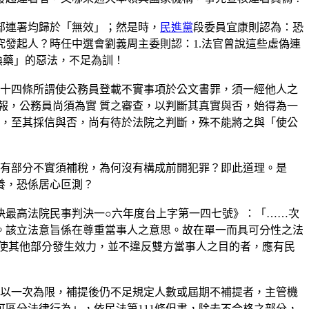
全部連署均歸於「無效」；然是時，
民進黨
段委員宜康則認為：恐
發起人？時任中選會劉義周主委則認：1.法官曾說這些虛偽連
換藥」的惡法，不足為訓！
二百十四條所謂使公務員登載不實事項於公文書罪，須一經他人之
報，公務員尚須為實 質之審查，以判斷其真實與否，始得為一
料，至其採信與否，尚有待於法院之判斷，殊不能將之與「使公
，有部分不實須補稅，為何沒有構成前開犯罪？即此道理。是
養，恐係居心叵測？
決最高法院民事判決一○六年度台上字第一四七號》：「……次
。該立法意旨係在尊重當事人之意思。故在單一而具可分性之法
使其他部分發生效力，並不違反雙方當事人之目的者，應有民
提以一次為限，補提後仍不足規定人數或屆期不補提者，主管機
區分法律行為」，依民法第111條但書，除去不合格之部分，