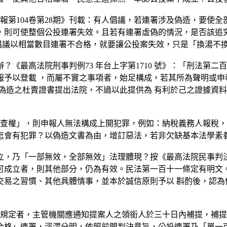
報第104卷第28期》刊載：有人倡議，若連署涉及偽造，要使
，則可使整個公投連署失效。且若有連署虛偽的情況，是否該追究
倡議以相當數目連署不合格，就要讓公投案失效，只是「換湯不
《最高法院刑事判例73 年台上字第1710 號》：「刑法第
予以登載 ，而屬不實之事項者，始足構成，若其所為聲明或申
偽造之杜賣證書提出法院，不過以此提供為 有利於己之證據資
審查權」，則申報人無法構成上開犯罪，例如：納稅義務人報稅
怎會有犯罪？以偽造文書為由，增訂惡法，若非欠缺基本法學素
立，乃「一部無效，全部無效」法理體現？按《最高法院民事判
可成立者，則其他部分，仍為有效。民法第一百十一條定有明文
交易之習慣、其他具體情事，並本於誠信原則予以 斟酌後，認為
合規定者，主管機關應通知提案人之領銜人於三十日內補提，補
格」連署，涇渭分明，依照前開判決意旨，公投連署乃「單一可