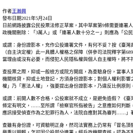
作者
王瀚興
發布日期
2021年5月24日
日前網路披露公民投票法修正草案，其中草案第9條需要連署人
政機關刪除：「3萬人」或「連署人數十分之ㄧ」則應為「公
或謂：身份證影本，充作公投連署文件，有何不妥？按《臺灣高
（自主決定權）此一具體人權格之保障（併參司法院釋字第68
當理由或沒有必要，而侵犯人民隱私權與個人自主權時，將不
查投票之際，抑或一般檢方或院方開庭，為查驗身份，當事人
機關核貸，抑或土地登記，方須身份證影本；對個人權利影響
權」乃「憲法人權」，強要提出身份證影本，乃違反比例原則
或謂：前開人數不合格，公投案就不成立，是避免造假？《臺灣桃
條定有明文，……至所謂「檢察官所指被告」之意應如何判斷
應訊接受偵查作為之犯罪行為人，法院自應對其為審判……」
查雖有身份證，可資驗明正身，然司法實務上仍常有「冒名頂
舉重以明輕，怎可因公投部分連署，經戶政機關查核，認為不