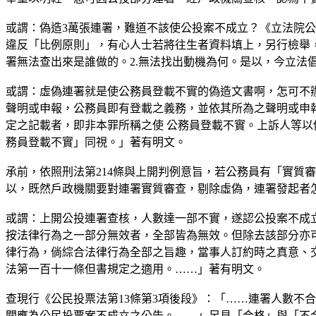
或謂：偽造3萬張連署，難道不該使公投案不成立？《立法院公
違反「比例原則」，有心人士若將往生者資料填上，另行檢舉
署無法查出來是誰做的。2.無法找出動機為何。是以，今立法
或謂：虛偽連署就是使公務員登載不實的偽造文書啊，怎可不辦？
聲明或申報，公務員即有登載之義務，並依其所為之聲明或申報
定之記載者，即非本罪所稱之使 公務員登載不實。上訴人等以
務員登載不實」同視。」著有明文。
承前，依照刑法第214條與上開判例意旨，若公務員有「實質
以，既然戶政機關要對連署實質審查，剔除虛偽，連署發起者
或謂：上開公投連署查核，人數達一部不實，遂認公投案不成
按法律行為之一部分無效者，全部皆為無效。但除去該部分亦
律行為，倘綜合法律行為全部之旨趣，當事人訂約時之真意、
法第一百十一條但書規定之適用。……」著有明文。
查現行《公民投票法第13條第3項後段》：「……連署人數不
關應為公民投票案不成立之公告。……」足見「合格」與「不合