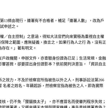
第13條由現行，連署有不合格者，補足「連署人數」，改為戶
，試申述之。
自主權／自主控制」之意涵，得知大法官們向來實極為重視自主權
所保障之範圍，應無疑義，換言之，如果行為人之行 為，沒有正
為存在。」著有明文。
在戶政機關，申辦文件，亦查驗身份證為已足；生活常規，金融
影響甚微，卻要提出身份證影本？依前開判決意旨，「資訊自主
訴之效力，不及於檢察官所指被告以外之人，刑事訴訟法第266
 名者之姓名、年籍起訴，然檢察官指為被告之人，即為實際
查核，仍不免「狸貓換太子」，亦不應冒名而使審判程序失效；
發起連署者，又哪來通天本領與國家機構，事先查核連署真偽？