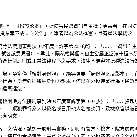
附上「身份證影本」，恐侵害民眾資訊自主權；更甚者，在同法
民投票案不成立之公告」。筆者以為惡法違憲，且有違法學概念
等法院刑事判決102年度上訴字第2054號》：「……「資訊
9 號各該意見書）。準此，隱私權與個人自主當屬正當法律程序
符合比例原則或正當法律程序之要求，法律不能容許此種違法行
到場，至多僅「核對身份證」，絕無強要「身份證正反影本」；
之行為，尚無強迫繳納身份證影本，何以在公投連署行為，民眾
，違憲違法。
園地方法院刑事判決99年度審訴字第1697號》：「……按起
，……縱犯罪行為人以偽名或冒用他人名義應訊，致檢察官以被冒
著有明文。
替」之情況，試想一般刑事實務，即便有警方、檢方、院方層層
實，使其他合格連署，民意全遭抹煞，率認公投案不成立？公投