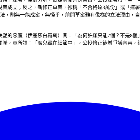
投案成立；反之，新修正草案，卻稱「不合格達3萬份」或「連
新法，則無一能成案，無怪乎，前開草案難有像樣的立法理由，
艷的惡魔（伊麗莎白赫莉）問：「為何許願只能7個？不是8個」
關聯，真所謂：「魔鬼藏在細節中」，公投修正徒增爭議內容，