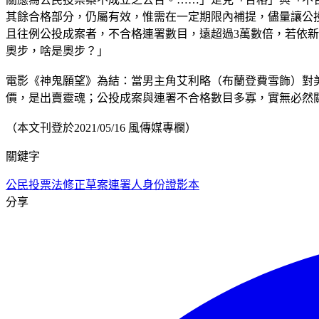
其餘合格部分，仍屬有效，惟需在一定期限內補提，儘量讓公
且往例公投成案者，不合格連署數目，遠超過3萬數倍，若依
奧步，啥是奧步？」
電影《神鬼願望》為結：當男主角艾利略（布蘭登費雪飾）對美
價，是出賣靈魂；公投成案與連署不合格數目多寡，實無必然
（本文刊登於2021/05/16 風傳媒專欄）
關鍵字
公民投票法修正草案
連署人
身份證影本
分享