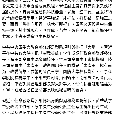
會先完成中央軍委會成員改組，現任副主席許其亮與張又俠將
屆齡退休，有實戰經驗與科技能量，以及「紅二代」盟友將領
應會繼續獲得重用。習近平強調「能打仗、打勝仗」是強軍之
要，而且「黨指向那裡，槍就打那裡」，軍隊必須與黨中央保
持一致，其中魏鳳和、李作成、苗華、張升民等，都有擔任中
共20大中央軍委會副主席機會。
中共中央軍委會聯合參謀部是戰略規劃與指揮「大腦」。習近
平在中共19大時，把「越戰英雄」李作成調任聯合參謀部參謀
長，海軍司令員由沈金龍接任，空軍司令員由丁來杭擔綱，陸
軍司令員由「東南軍」韓衛國出任。同樣是「東南軍」還有前
海軍政委苗華、武警司令員王寧、國防大學校長鄭和、軍事科
學院院長楊學軍、東部戰區司令員何衛東、南部戰區司令員袁
譽柏、軍委訓練管理部部長黎火輝等人，他們都曾駐地福建第
31軍，或是習擔任國防部長耿彪秘書時的舊識。
習近平任命戰略導彈部隊出身的魏鳳和為國防部長，苗華執掌
軍委政治工作部，原中央軍委辦公廳主任秦生祥出任海軍政
委，以及鍾紹軍接任中央軍委辦公廳主任。另擔任戰略支援部