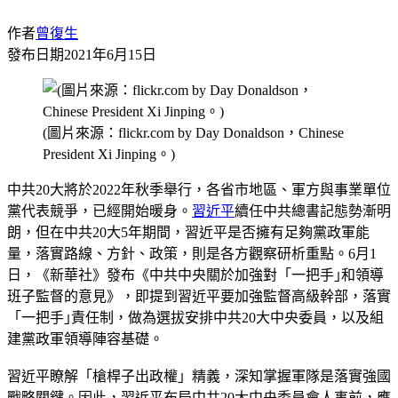
作者
曾復生
發布日期
2021年6月15日
(圖片來源：flickr.com by Day Donaldson，Chinese
President Xi Jinping。)
中共20大將於2022年秋季舉行，各省市地區、軍方與事業單位
黨代表競爭，已經開始暖身。
習近平
續任中共總書記態勢漸明
朗，但在中共20大5年期間，習近平是否擁有足夠黨政軍能
量，落實路線、方針、政策，則是各方觀察研析重點。6月1
日，《新華社》發布《中共中央關於加強對「一把手｣和領導
班子監督的意見》，即提到習近平要加強監督高級幹部，落實
「一把手｣責任制，做為選拔安排中共20大中央委員，以及組
建黨政軍領導陣容基礎。
習近平瞭解「槍桿子出政權」精義，深知掌握軍隊是落實強國
戰略關鍵。因此，習近平布局中共20大中央委員會人事前，應