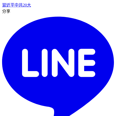
習近平
中共20大
分享