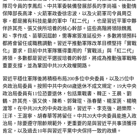
隊司令員的李鳳彪、中共軍委裝備發展部長的李尚福、後勤情
保障部長高津、火箭軍政委徐忠波，以及火箭軍司令員周亞
寧，都是擁有科技能量的軍中「紅二代」，也是習近平軍中夥
伴許其亮、張又俠所培養的核心幹部。這些高階將領除魏鳳
和、李作成、苗華因屆齡，需專案簽准延役外，多數將領預料
都將會留任或職務調動。習近平推動軍隊改革目標堅持「實戰
化」要求，目前中共軍隊獲得重用的「實戰派」與「紅二代」
將領，多數都是習近平選拔培養的幹部，將成為推動強軍戰略
重要支撐，並為鞏固中共20大政權開路。
習近平穩住軍隊後將積極布局200多位中央委員，以及25位中
央政治局委員。按照中共中央68歲退休不成文規定，19大中央
政治局委員有11位恐要退休，包括粟戰書、韓正、王晨、劉
鶴、許其亮、張又俠、陳希、郭聲琨、孫春蘭、楊潔篪、楊曉
渡等。在中共20大的中央政治局，習近平、李克強、趙樂際、
汪洋、王滬寧、胡春華等將留任。中共20大中央委員能進入政
治局，除要遵守限齡規範外，更重要的是與習近平共事須獲得
肯定，以及過去10年與習近平黨中央保持一致的政績。