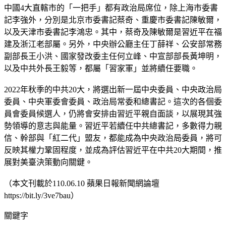
中國4大直轄市的「一把手」都有政治局席位，除上海市委書
記李強外，分別是北京市委書記蔡奇、重慶市委書記陳敏爾，
以及天津市委書記李鴻忠。其中，蔡奇及陳敏爾是習近平在福
建及浙江老部屬。另外，中央辦公廳主任丁薛祥、公安部常務
副部長王小洪、國家發改委主任何立峰、中宣部部長黃坤明，
以及中共外長王毅等，都屬「習家軍」並將續任要職。
2022年秋季的中共20大，將選出新一屆中央委員、中央政治局
委員、中央軍委會委員、政治局常委和總書記。這次的各個委
員會委員候選人，仍將會安排由習近平親自面談，以展現其強
勢領導的意志與能量。習近平若續任中共總書記，多數得力親
信、幹部與「紅二代」盟友，都能成為中央政治局委員，將可
反映其權力鞏固程度，並成為評估習近平在中共20大期間，推
展對美臺決策動向關鍵。
（本文刊載於110.06.10 蘋果日報新聞網論壇
https://bit.ly/3ve7bau）
關鍵字