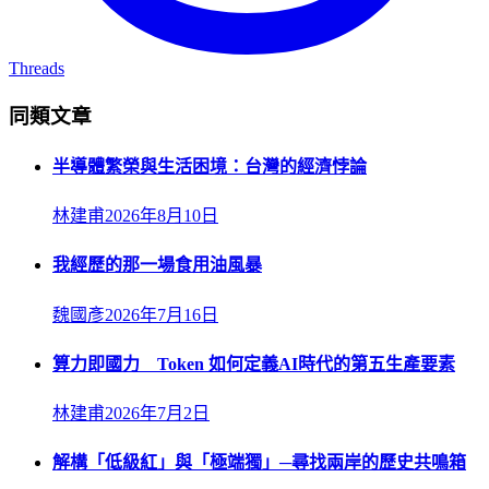
Threads
同類文章
半導體繁榮與生活困境：台灣的經濟悖論
林建甫
2026年8月10日
我經歷的那一場食用油風暴
魏國彥
2026年7月16日
算力即國力 Token 如何定義AI時代的第五生產要素
林建甫
2026年7月2日
解構「低級紅」與「極端獨」─尋找兩岸的歷史共鳴箱