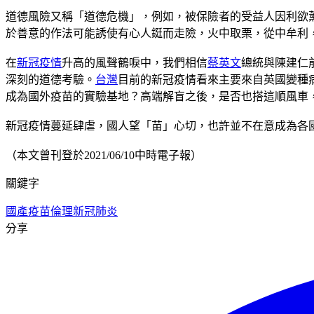
道德風險又稱「道德危機」，例如，被保險者的受益人因利欲
於善意的作法可能誘使有心人鋌而走險，火中取栗，從中牟利
在
新冠疫情
升高的風聲鶴唳中，我們相信
蔡英文
總統與陳建仁
深刻的道德考驗。
台灣
目前的新冠疫情看來主要來自英國變種
成為國外疫苗的實驗基地？高端解盲之後，是否也搭這順風車
新冠疫情蔓延肆虐，國人望「苗」心切，也許並不在意成為各
（本文曾刊登於2021/06/10中時電子報）
關鍵字
國產疫苗
倫理
新冠肺炎
分享