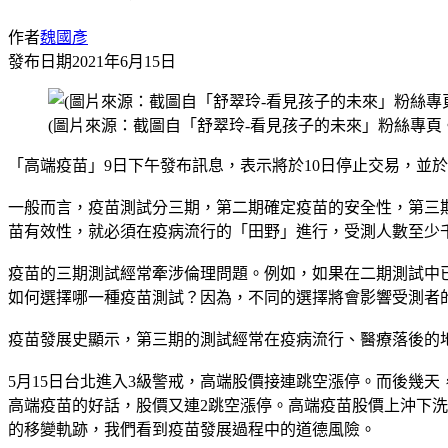
作者
魏國彥
發布日期
2021年6月15日
(圖片來源：截圖自「舒翠玲-看見孩子的未來」粉絲專頁
「高端疫苗」9日下午發布訊息，表示將於10日停止交易，並
一般而言，疫苗測試分三期，第二期確定疫苗的安全性，第三
苗有效性，就必須在疫病流行的「田野」進行，受測人數至少
疫苗的三期測試經常牽涉倫理問題。例如，如果在二期測試中
如何選擇哪一種疫苗測試？因為，不同的選擇將會影響受測者
疫苗發展史顯示，第三期的測試經常在疫病流行、醫療落後的
5月15日台北進入3級警戒，高端股價接連跳空漲停。而後幾
高端疫苗的好話，股價又連2跳空漲停。高端疫苗股價上沖下
的移變軌跡，我們看到疫苗發展過程中的道德風險。