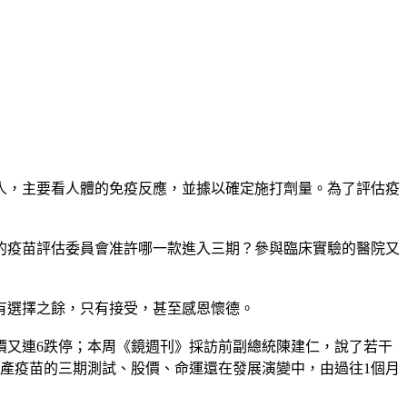
人，主要看人體的免疫反應，並據以確定施打劑量。為了評估疫
的疫苗評估委員會准許哪一款進入三期？參與臨床實驗的醫院又
有選擇之餘，只有接受，甚至感恩懷德。
價又連6跌停；本周《鏡週刊》採訪前副總統陳建仁，說了若干
產疫苗的三期測試、股價、命運還在發展演變中，由過往1個月