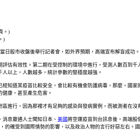
。)
於當日股市收盤後舉行記者會，如外界預期，高端宣布解盲成功。
期評估有效性。第二期在受控制的環境中進行，受測人數百到千
千人以上，人數越多，統計參數的堅穩度越強。
已經知道某疫苗比較安全，會比較有機會防護病毒，那麼，國家
的健康，甚至產生危害。
地區進行，因為那裡才有足夠的感染與發病實例，而被測者在沒
天，消息靈通人士聞知日本、
美國
將空運疫苗到台訊息後，高端股
洗，的確受到國際情勢的影響，以及政治人物的言行好惡左右。國