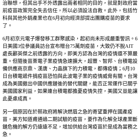
治聯想，但其出手不外透露出兩者相同的目的，就是對政府當
前疫苗政策完全失去信任，所以必須設法自救。此外，包括竹
科與其他外銷產業也在6月初向經濟部提出團購疫苗的要求
了。
6月初京元電子爆發移工群聚感染，起初尚未形成嚴重警訊。6
日美國3位參議員訪台宣布贈台75萬劑疫苗，大致仍不脫AIT
處長酈英傑之前透露的方向，即美方認為台灣的疫情還不算嚴
重。但隨後苗栗電子業疫情急速擴大，超豐、智邦、台積電設
備供應商京鼎、漢唐、力晶旗下的力積電，都傳疫情；6月10
日台積電遞件捐疫苗恐怕與此波電子業的疫情威脅有關。台灣
成為美國撤出中國供應鏈後的替代關鍵，能否正常運作已關乎
美國國家利益，如果連台積電都擔憂疫情失控，美國又豈能讓
此憂慮成真。
另一個原因在於蔡政府將解決燃眉之急的寄望重押在國產疫
苗，美方知道甫通過二期試驗的疫苗，要作為化解全球產業斷
鏈危機的解方仍遠遠不足，增加供給台灣疫苗於是成為當務之
急。