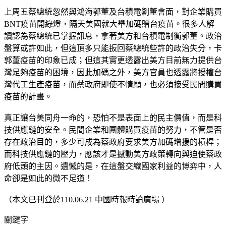
上周五蔡總統忽然與鴻海郭董及台積電劉董會面，對企業購買
BNT疫苗開綠燈，隔天美國就大舉加碼贈台疫苗。很多人解
讀認為蔡總統已掌握訊息，拿著美方和台積電制衡郭董。政治
盤算或許如此，但這頂多只能扳回蔡總統些許的政治失分，卡
郭董疫苗的印象已成；但這其實更透露出美方目前無力提供台
灣足夠疫苗的困境，因此加碼之外，美方官員也透露將授權台
灣代工生產疫苗，而蔡政府即使不情願，也必須接受民間購買
疫苗的計畫。
真正讓台美同舟一命的，恐怕不是表面上的民主價值，而是科
技供應鏈的安全。民間企業和團體購買疫苗的努力，不管是否
存在政治目的，多少可成為蔡政府要求美方加碼增援的槓桿；
而科技供應鏈的壓力，應該才是撼動美方政策轉向與迫使蔡政
府低頭的主因。遺憾的是，在這盤交織國家利益的博弈中，人
命卻是如此的微不足道！
（本文已刊登於110.06.21 中國時報時論廣場 ）
關鍵字