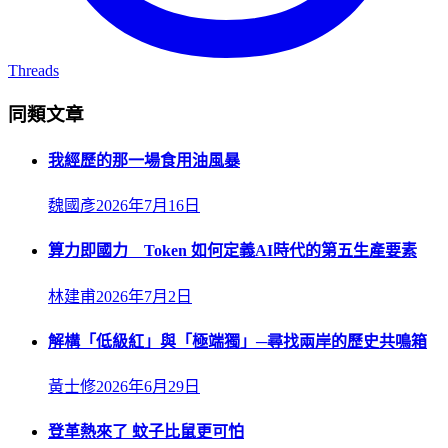
Threads
同類文章
我經歷的那一場食用油風暴
魏國彥
2026年7月16日
算力即國力 Token 如何定義AI時代的第五生產要素
林建甫
2026年7月2日
解構「低級紅」與「極端獨」─尋找兩岸的歷史共鳴箱
黃士修
2026年6月29日
登革熱來了 蚊子比鼠更可怕