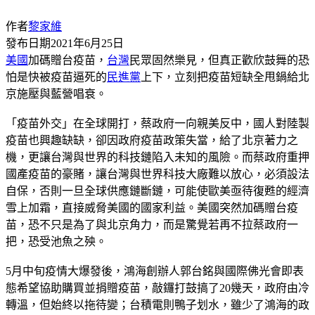
作者
黎家維
發布日期
2021年6月25日
美國
加碼贈台疫苗，
台灣
民眾固然樂見，但真正歡欣鼓舞的恐
怕是快被疫苗逼死的
民進黨
上下，立刻把疫苗短缺全甩鍋給北
京施壓與藍營唱衰。
「疫苗外交」在全球開打，蔡政府一向親美反中，國人對陸製
疫苗也興趣缺缺，卻因政府疫苗政策失當，給了北京著力之
機，更讓台灣與世界的科技鏈陷入未知的風險。而蔡政府重押
國產疫苗的豪賭，讓台灣與世界科技大廠難以放心，必須設法
自保，否則一旦全球供應鏈斷鏈，可能使歐美亟待復甦的經濟
雪上加霜，直接威脅美國的國家利益。美國突然加碼贈台疫
苗，恐不只是為了與北京角力，而是驚覺若再不拉蔡政府一
把，恐受池魚之殃。
5月中旬疫情大爆發後，鴻海創辦人郭台銘與國際佛光會即表
態希望協助購買並捐贈疫苗，敲鑼打鼓搞了20幾天，政府由冷
轉溫，但始終以拖待變；台積電則鴨子划水，雖少了鴻海的政