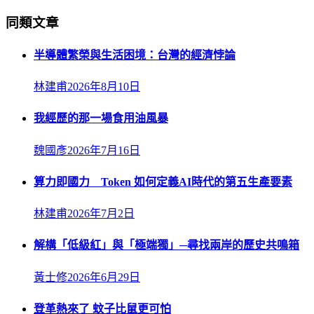
同類文章
半導體繁榮與生活困境：台灣的經濟悖論
林建甫
2026年8月10日
我經歷的那一場食用油風暴
魏國彥
2026年7月16日
算力即國力 Token 如何定義AI時代的第五生產要素
林建甫
2026年7月2日
解構「低級紅」與「極端獨」─尋找兩岸的歷史共鳴箱
黃士修
2026年6月29日
登革熱來了 蚊子比鼠更可怕