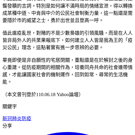
聾發聵的言詞。特別是如何讓不滿時局的情緒宣泄，得以轉換
成某種中道、中肯與中介的公民社會制衡力量，這一點還是需
要隱於市的威望之士，勇於出世並且登高一呼。
值此瘟疫亂世，對賭的不是少數梟雄的引領風騷，而是在人人
皆非局外人的共業果報底下，如何建立人人皆是我為王的「疫
災公民」理念，這點著實有進一步思辨的必要。
畢竟即使是非自願性的宅居閉關，重點還是在於解封之後的身
心重建。從防疫期間的相關作為，培養同舟共命的社會連帶情
感，才能讓國家社會的機制運作，回到如常、尋常的生活機
能。
（本文曾刊登於110.06.18 Yahoo論壇）
關鍵字
新冠肺炎
防疫
分享