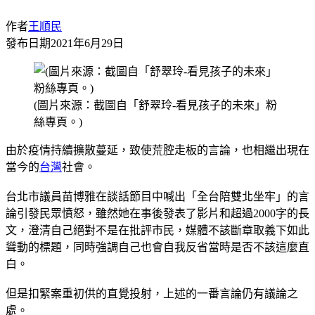
作者
王順民
發布日期
2021年6月29日
(圖片來源：截圖自「舒翠玲-看見孩子的未來」粉
絲專頁。)
由於疫情持續擴散蔓延，致使荒腔走板的言論，也相繼出現在
當今的
台灣
社會。
台北市議員苗博雅在談話節目中喊出「全台陪雙北坐牢」的言
論引發民眾憤怒，雖然她在事後發表了影片和超過2000字的長
文，澄清自己絕對不是在批評市民，媒體不該斷章取義下如此
聳動的標題，同時強調自己也會自我反省當時是否不該這麼直
白。
但是扣緊案重初供的直覺投射，上述的一番言論仍有議論之
處。