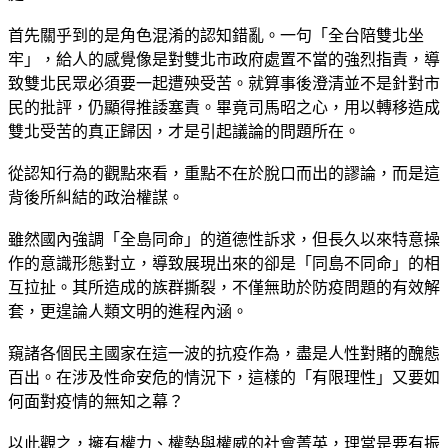
首先關乎到的是角色混淆的認知錯亂。一句「全台陪雙北坐
牢」，給人的感覺像是對雙北市政府處置不當的強烈指責，導
致雙北民眾必須要一起遭殃受苦。就算事後澄清並不是針對市
民的批評，仍顯得推諉塞責。畢竟司馬昭之心，用以轉移造成
雙北受苦的真正歸因，才是引起議論的問題所在。
從認知行為的觀點來看，重點不在於脫口而出的謬論，而是這
背後所糾結的政治權謀。
雖然國內強調「全島同命」的道德性訴求，但長久以來特意操
作的意識形態對立，導致展現出來的卻是「同島不同命」的相
互拉扯。其所造成的族群撕裂，不僅無助於防疫問題的有效解
套，更遑論人類文明的進程內涵。
窺諸各個民主國家在這一波的抗疫作為，盡是人性對賭的醜態
百出。在涉及性命安危的情況下，這樣的「有限理性」又要如
何面對疫情的無知之幕？
以此觀之，擁有權力、權勢與權威的社會菁英，理當是要有振