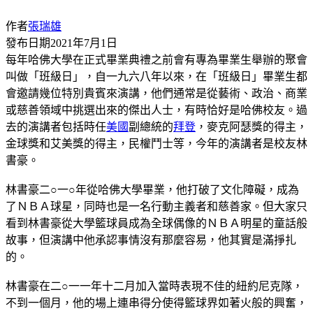
作者
張瑞雄
發布日期
2021年7月1日
每年哈佛大學在正式畢業典禮之前會有專為畢業生舉辦的聚會
叫做「班級日」，自一九六八年以來，在「班級日」畢業生都
會邀請幾位特別貴賓來演講，他們通常是從藝術、政治、商業
或慈善領域中挑選出來的傑出人士，有時恰好是哈佛校友。過
去的演講者包括時任
美國
副總統的
拜登
，麥克阿瑟獎的得主，
金球獎和艾美獎的得主，民權鬥士等，今年的演講者是校友林
書豪。
林書豪二○一○年從哈佛大學畢業，他打破了文化障礙，成為
了ＮＢＡ球星，同時也是一名行動主義者和慈善家。但大家只
看到林書豪從大學籃球員成為全球偶像的ＮＢＡ明星的童話般
故事，但演講中他承認事情沒有那麼容易，他其實是滿掙扎
的。
林書豪在二○一一年十二月加入當時表現不佳的紐約尼克隊，
不到一個月，他的場上連串得分使得籃球界如著火般的興奮，