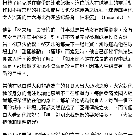
扭轉了尼克隊在賽季的連敗紀錄。這位新人在球場上的靈活動
作和不按常理的打法和能見度也令球迷為之瘋狂，球迷戲稱他
令人興奮的廿六場比賽連勝紀錄為「林來瘋」（Linsanity）。
他對「林來瘋」最後悔的一件事就是當時沒有放慢腳步，沒有
享受自己在其中的那一刻。好不容易完成夢想成為ＮＢＡ球
員，卻無法放鬆，整天想的都是下一場比賽。當球迷為他在球
場上的「甜蜜移動」（運球）而瘋狂時，他自己卻幾乎無法進
食或入睡。後來他了解到：「如果你不能在成長的過程中感到
滿足，那麼你就永遠不會滿足於目的地，因為人生總會有一個
新的目標。」
當他在以白種人和非裔為主的ＮＢＡ出人頭地之後，大家對他
種族身分的關注也讓他感到不自在和壓力，每個亞裔美國人組
織都把希望放在他的身上，都希望他成為代言人，每到一個不
同的城市，每場比賽都突然變成了「亞洲傳統之夜」。而每個
白人看到他都說：「哇！姚明比我想像的要矮得多。」（大家
把他和姚明搞混）
野心及想要證明懷疑者是錯誤的意念，是讓他在ＮＢＡ努力十