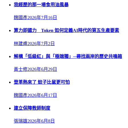
我經歷的那一場食用油風暴
魏國彥
2026年7月16日
算力即國力 Token 如何定義AI時代的第五生產要素
林建甫
2026年7月2日
解構「低級紅」與「極端獨」─尋找兩岸的歷史共鳴箱
黃士修
2026年6月29日
登革熱來了 蚊子比鼠更可怕
魏國彥
2026年6月17日
建立保障教師制度
張瑞雄
2026年6月8日