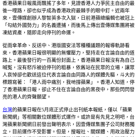
香港蘋果日報風雨飄搖了多年，見證香港人力爭民主自由的最
後一哩路，卻也似乎成為香港政府最棘手的眼中釘。近兩年
來，壹傳媒創辦人黎智英多次入獄，日前港蘋總編輯也被冠上
「勾結外國勢力」的名義遭捕，而後馬上傳出壹傳媒集團將被
凍結資產，隨即走向停刊的命運。
從雨傘革命、反送中、港版國安法等種種議題的報導軌跡看
來，香港蘋果日報很明顯的無懼壓力，堅持走在言論自由的道
路上。最後發行的一百萬份封面上，香港蘋果日報沒有為自己
喊冤，沒有怒斥被迫停刊的粗暴，依舊站在民眾的立場，讓眾
人哀悼卻也歡送這位代表言論自由同路人的媒體先驅，斗大的
標題寫著：「港人雨中痛別，我哋撐蘋果」。香港人知道，停
了香港蘋果日報，卻止不住在言論自由的黑夜中，那些閃閃發
亮的港人的齊聲願望。
台灣
的蘋果日報在5月底正式停止出刊紙本報紙，僅以「蘋果
新聞網」等相關數位媒體形式運作。或許是有先見之明吧，台
灣蘋果新聞網日前發出聲明表示，因壹傳媒集團子公司財務獨
立，目前運作不受影響。但是，搜報社、關媒體、用政治壓力