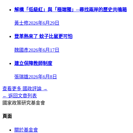
解構「低級紅」與「極端獨」─尋找兩岸的歷史共鳴箱
黃士修
2026年6月29日
登革熱來了 蚊子比鼠更可怕
魏國彥
2026年6月17日
建立保障教師制度
張瑞雄
2026年6月8日
查看更多
國政評論
→
← 返回文章列表
國家政策研究基金會
頁面
關於基金會