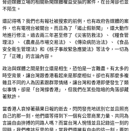
脅迫媒體立場的相關新聞媒體權益受損的案件，在台灣卻也並
不陌生。
還記得嗎？我們也有報社被搜索的前例，也有政府告媒體的案
件，也有電視台被關台。而且為了「遏止假新聞」，還大動作
地進行修法，過去兩三年甚至修了《災害防救法》、《糧食管
理法》、《農產品市場交易法》、《傳染病防治法》、《食品
安全衛生管理法》和《核子事故緊急應變法》等法令，一切為
了「正確」的言論內容。
政治與媒體之間是對立還是相生，恐怕是一言難盡。有太多的
時空背景，讓台灣跟香港看起來是那麼相似。卻也有那麼多複
雜且不同的人為因素跟群眾情緒，讓台灣和香港即便發生了類
似事情，卻是「台灣撐香港」，但我們在某些陰暗的角落卻藏
著默許。
當香港人哀悼著蘋果日報的逝去，閃閃發亮地送別它並且照亮
自己的那一刻，他們還等得到下一個有公眾商業力量、共同為
言論自由拚搏的同路人嗎？而當台灣人惋惜並且記錄這一刻的
同時，我們應該反思的是，當我們還擁有自由的這一刻，要如