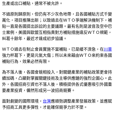
生產或出口補貼，通常不被允許。
不過原則歸原則，但仍有不少灰色地帶，且各國補貼方式千變
萬化，項目推陳出新；以致過去在ＷＴＯ爭端解決機制下，補
貼一直是各國提出訴訟的主要議題。最有名則是波音及空中巴
士案例，美國與歐盟互相指責對方補貼措施違反ＷＴＯ規範，
糾葛十餘年，最近才達成初步協議。
ＷＴＯ過去在制止會員實施不當補貼，已是緩不濟急，在
川普
強力杯葛下，更是元氣大傷；所以未來藉由ＷＴＯ來約束各國
補貼行為，效果必然有限。
為不落人後，各國會競相投入，對關鍵產業的補貼政策更會持
續加碼，凸顯對掌握關鍵技術及主導供應鏈的強烈企圖心。此
外，各國招商引資也不落人後，積極提供各式優惠吸引外國重
要產業投資，儼然形成另一波招商競賽。
面對劇變的國際環境，
台灣
應順勢調整產業發展政策，並應賦
予招商工具更多彈性，才能確保競爭力於不墜。