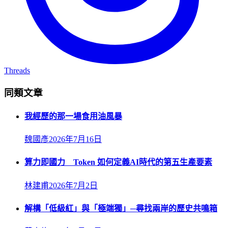
Threads
同類文章
我經歷的那一場食用油風暴
魏國彥
2026年7月16日
算力即國力 Token 如何定義AI時代的第五生產要素
林建甫
2026年7月2日
解構「低級紅」與「極端獨」─尋找兩岸的歷史共鳴箱