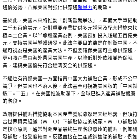
鏈優劣勢，凸顯美國對強化供應鏈
競爭力
的期望。
基於此，美國未來將推動「創新暨競爭法」，準備大手筆挹助
二千五百億美元，針對重要產業提供多元誘因及配套措施來扶
植本土企業。以半導體產業為例，美國預計投入超過五百億美
元，支持美國半導體研發。此法主要目的雖是在制衡中國，不
過可視為是美國的產業大法。不但要確保美國可主導供應鏈，
更可將企業由海外帶回美國生產，以降低對外依賴並確保就
業，建構美國優先符合經濟安全的供應鏈。
不過也有質疑美國一方面指責中國大力補貼企業，形成不公平
競爭，但美國也不落人後，此法甚至可視為美國版的「中國製
造二○二五」。在美國推波助瀾下，全球已進入產業補貼競賽
的階段。
政府提供補貼措施協助本國產業發展雖然是天經地義，但須符
合世界貿易組織（ＷＴＯ）下補貼協定的規範。ＷＴＯ補貼協
定核心原則，通常對距產品最終生産階段愈遠的補貼，例如研
發補貼，接受度較高。反觀直接在生產或銷售端的補貼，例如