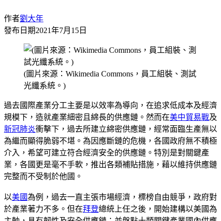
作者
劉大年
發布日期
2021年7月15日
(圖片來源：Wikimedia Commons，員工組裝、測試
光纖系統。)
過去國際產業分工主要是以效率為導向，在追求低成本及經濟
規模下，造就產業細密且綿長的供應鏈。然而在
美中貿易戰
及
新冠肺炎
衝擊下，過去所建立綿密供應鏈，經常面臨生產無以
為繼而顯得脆弱不堪。為因應斷鏈的危機，各國政府無不積極
介入，希望可建立符合經濟安全的供應鏈。特別是對關鍵產
業，各國更是毫不手軟，推出各類補貼措施，藉以維持供應鏈
完整而不受制於他國。
以
美國
為例，過去一直主張市場經濟，標榜自由競爭，政府對
於產業著力不多。但在
拜登
總統上任之後，開始建構以美國為
主軸，具有韌性及安全供應鏈；並盤點十類關鍵產業國內供應