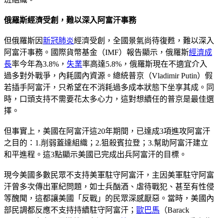
俄羅斯經濟受創，難以深入阿富汗事務
但俄羅斯因
新冠肺炎
經濟受創，全國景氣尚待復甦，難以深入
阿富汗事務。國際貨幣基金（IMF）報告顯示，俄羅斯
經濟成
長
率今年為3.8%，
失業
率高達5.8%，俄羅斯現在不適宜介入
過多對外戰爭，內耗國內資源。總統普京（Vladimir Putin）假
若插手阿富汗，只希望在不消耗過多成本狀態下坐享其成。同
時，口頭支持不需要花太多心力，這對想續任的普京是最佳選
擇。
但事實上，美國在阿富汗這20年期間，已達成3項進攻阿富汗
之目的：1.削弱蓋達組織；2.狙殺賓拉登；3.幫助阿富汗建立
和平進程。這3點顯示美國已完成出兵阿富汗的目標。
現今美國多數民眾不支持美軍駐守阿富汗，主因美軍駐守阿富
汗曾多次傳出軍紀問題，如士兵酗酒、虐待戰犯、甚至有性侵
等醜聞，這都讓美國「反戰」的民眾深感厭惡。當時，美國內
部民調都反應不支持持續駐守阿富汗；
歐巴馬
（Barack