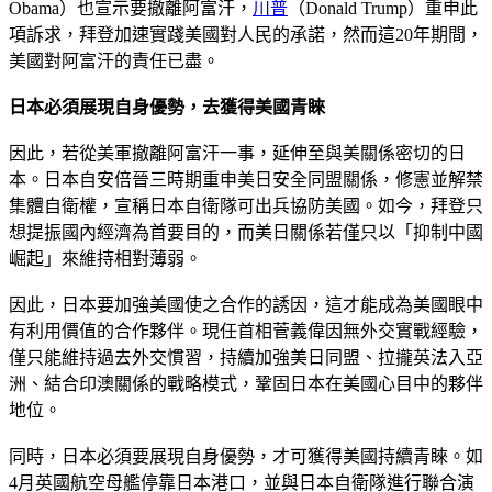
Obama）也宣示要撤離阿富汗，
川普
（Donald Trump）重申此
項訴求，拜登加速實踐美國對人民的承諾，然而這20年期間，
美國對阿富汗的責任已盡。
日本必須展現自身優勢，去獲得美國青睞
因此，若從美軍撤離阿富汗一事，延伸至與美關係密切的日
本。日本自安倍晉三時期重申美日安全同盟關係，修憲並解禁
集體自衛權，宣稱日本自衛隊可出兵協防美國。如今，拜登只
想提振國內經濟為首要目的，而美日關係若僅只以「抑制中國
崛起」來維持相對薄弱。
因此，日本要加強美國使之合作的誘因，這才能成為美國眼中
有利用價值的合作夥伴。現任首相菅義偉因無外交實戰經驗，
僅只能維持過去外交慣習，持續加強美日同盟、拉攏英法入亞
洲、結合印澳關係的戰略模式，鞏固日本在美國心目中的夥伴
地位。
同時，日本必須要展現自身優勢，才可獲得美國持續青睞。如
4月英國航空母艦停靠日本港口，並與日本自衛隊進行聯合演