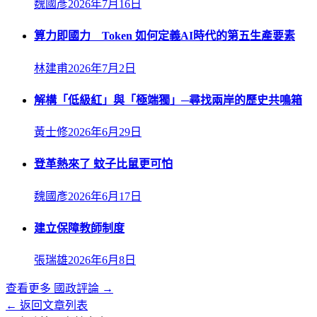
魏國彥
2026年7月16日
算力即國力 Token 如何定義AI時代的第五生產要素
林建甫
2026年7月2日
解構「低級紅」與「極端獨」─尋找兩岸的歷史共鳴箱
黃士修
2026年6月29日
登革熱來了 蚊子比鼠更可怕
魏國彥
2026年6月17日
建立保障教師制度
張瑞雄
2026年6月8日
查看更多
國政評論
→
← 返回文章列表