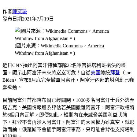
作者
陳奕璇
發布日期
2021年7月19日
(圖片來源：Wikimedia Commons，America
Withdraw from Afghanistan。)
近日CNN播出阿富汗特種部隊22名軍官被塔利班槍決的畫
面，顯示出阿富汗未來將岌岌可危！自從
美國
總統
拜登
（Joe
Biden）宣布8月底完全撤軍阿富汗，阿富汗內部的塔利班已蠢
蠢欲動。
目前阿富汗首都喀布爾已經關閉，1000多名阿富汗士兵外逃至
塔吉克。美國情報體系評估若美國撤離阿富汗，阿富汗政權將
於6個月內瓦解。即便如此，短期內在未威脅美國利益狀態
下，拜登不會再涉入阿富汗。阿富汗的大國權力雖真空，就形
勢而論，俄羅斯不會插手阿富汗事務，只可能會背後支持塔利
班組織。