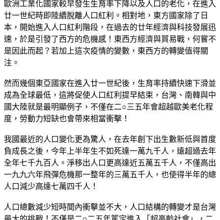
歐洲工業化國家較早發生生育率下降以及人口的老化，在進入
廿一世紀時即陸續脫離人口紅利。相對地，東方國家除了日
本，開始進入人口紅利階段，在過去的廿年經濟與科技發展迅
速，於是引發了西方的危機感！東西方經濟與貿易戰，何嘗不
是因此而起？若加上這次疫情的變數，東西方的轉變值得關
注。
然而幾個東亞國家在進入廿一世紀後，生育率持續快速下滑並
成為全球最低，這將促使人口紅利提早結束，台灣、南韓與中
國大陸就是最明顯例子，不僅在二○三五年會超越歐美老化程
度，勞動力短缺也會帶來相當衝擊！
我國最近的人口變化更為驚人，在去年創下出生數新低與首度
負成長之後，今年上半年生不如死達一萬九千人，遠超過去年
全年七千九百人。淨移出人口更高達近五萬五千人，不僅高出
一九九六年飛彈危機那一整年的三萬五千人，也使得半年的總
人口減少高達七萬四千人！
人口總數減少短時間內衝擊並不大，人口結構的轉變才是台灣
最大的挑戰！不僅是二○二五年篤定進入「超高齡社會」，二