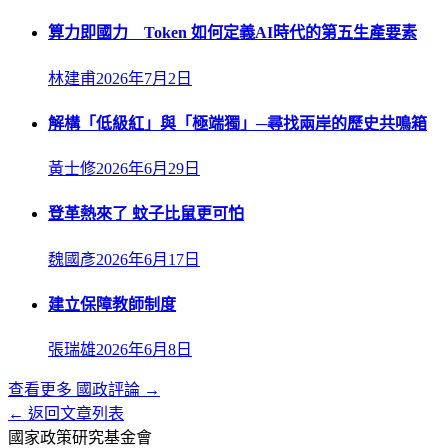
算力即國力 Token 如何定義AI時代的第五生產要素
林建甫
2026年7月2日
解構「低級紅」與「極端獨」─尋找兩岸的歷史共鳴箱
黃士修
2026年6月29日
登革熱來了 蚊子比鼠更可怕
魏國彥
2026年6月17日
建立保障教師制度
張瑞雄
2026年6月8日
查看更多
國政評論
→
← 返回文章列表
國家政策研究基金會