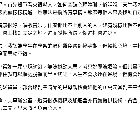
平。首先競爭看來很嚇人，如何突破心理障礙？俗話說「天生我
般武藝樣樣精通，也無法包攬所有事情。那麼每個人只要找到自
音感很好，唱歌曼妙；什麼都比不上別人的人，總有幾樣比較不
社會上找到立足之地，進而發揮所長，促進社會進步。
言，我認為學生在學習的過程難免遇到撞牆期，但轉換心境，尋
淪而萬劫不復。
小得如一顆小螺絲釘，無法撼動大局，就只好隨波逐流。但其實
抓住就可以順勢脫穎而出。切記，人生不會永遠在逆境，但機會
的送貨員，郭台銘創業時靠的是母親標會給他的10萬元當創業基
導、共享辦公室，還有很多機構及加速器亦持續提供技術、資金
力去闖，皇天將不負苦心人。