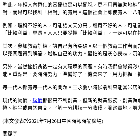
準此，年輕人內捲化的困擾也是可以擺脫，更不用再無助地躺
對，而是可以找到「相對」的有用。這個社會上即使有人十八
例如，理科不好的人，可能語文天分高；體育不好的人，可能
「比較利益」專長。人人只要發揮「比較利益」，一定可以在
其次，參加教育訓練，讓自己有所突破。以一個教育工作者而
以讓問題得到解答，增進自己的功力。最怕的是灰心喪志，沉
另外，當然挫折背後一定有大環境的問題。有時我們會覺得渺
能。重點是，要時時努力，準備好了，機會來了，用力把握，
每一代人都有每一代人的問題。王永慶小時候窮到只能當米店
現代的物價、
房價
都很高不利創業，但新的就業服務、創業輔
捲、躺平或自怨自艾，了解一分耕耘一分收穫，腳踏實地，努
(本文發表於2021年7月26日中國時報時論廣場)
關鍵字