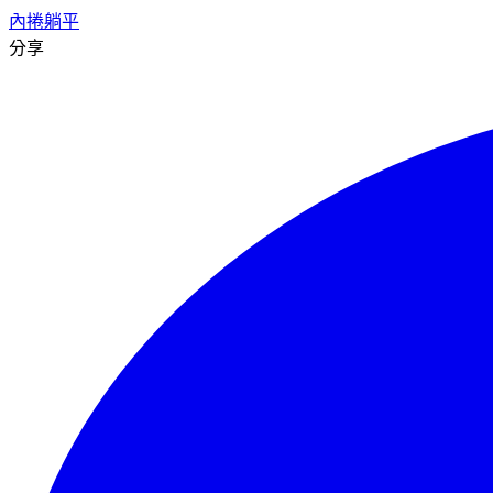
內捲
躺平
分享