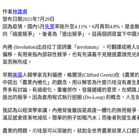
作者
林建甫
發布日期
2021年7月29日
因為疫情，國內5月
失業
率陡升至4.11%，6月再到4.8%
向「過度競爭」，後者為「退出競爭」。這兩個詞是當下中國大
內捲 (Involution)出自拉丁語詞彙「involutu
偏移，有用來指內部惡性競爭，也有充滿看不見隧道盡頭亮光的無
盲而無所成。
早期
美國
人類學家克利福德‧格爾茨(Clifford Geer
中提出「農業內捲化」的觀念，用以解答為什麼爪哇沒有產生農業進步
界多有討論，有過密化，重複勞作、發展遲緩的意思。在網路
退出的競爭。因為套用程式執行迴圈 (Do-Loop) 的概念，
我認為以經濟學來講，內捲背後雖說是高度一體化的無用競爭
滿足感會逐漸地減低，簡單的例子如喝汽水；而後者則是生產
農業的問題，爪哇是可以突破的，就如全世界農業就業人口都