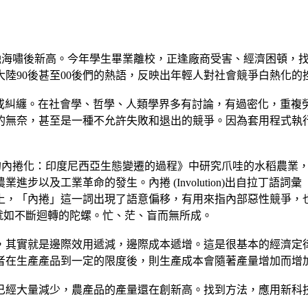
，是金融海嘯後新高。今年學生畢業離校，正逢廠商受害、經濟困頓
陸90後甚至00後們的熱語，反映出年輕人對社會競爭白熱化的
m」，可翻譯成捲入或糾纏。在社會學、哲學、人類學界多有討論，有過密
奈，甚至是一種不允許失敗和退出的競爭。因為套用程式執行迴圈 
tz)在《農業的內捲化：印度尼西亞生態變遷的過程》中研究爪哇的水
以及工業革命的發生。內捲 (Involution)出自拉丁語詞彙「
上，「內捲」這一詞出現了語意偏移，有用來指內部惡性競爭，
人生就如不斷迴轉的陀螺。忙、茫、盲而無所成。
，其實就是邊際效用遞減，邊際成本遞增。這是很基本的經濟定
者在生產產品到一定的限度後，則生產成本會隨著產量增加而增
已經大量減少，農產品的產量還在創新高。找到方法，應用新科