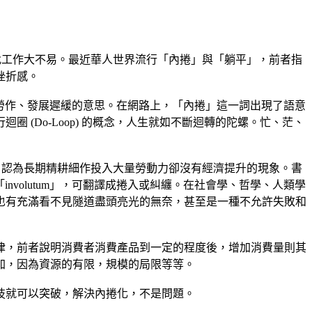
，找工作大不易。最近華人世界流行「內捲」與「躺平」，前者指
挫折感。
化，重複勞作、發展遲緩的意思。在網路上，「內捲」這一詞出現了語意
(Do-Loop) 的概念，人生就如不斷迴轉的陀螺。忙、茫、
稻農業，認為長期精耕細作投入大量勞動力卻沒有經濟提升的現象。書
involutum」，可翻譯成捲入或糾纏。在社會學、哲學、人類學
也有充滿看不見隧道盡頭亮光的無奈，甚至是一種不允許失敗和
律，前者說明消費者消費產品到一定的程度後，增加消費量則其
加，因為資源的有限，規模的局限等等。
技就可以突破，解決內捲化，不是問題。