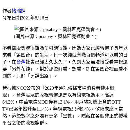
作者
褚瑞婷
發布日期
2021年8月6日
(圖片來源：pixabay，奧林匹克運動會。)
不看盜版奧運很難嗎？可能很難。因為大家已經習慣了長年以
來看「第四台」的生活，付一次錢就有幾百個頻道可以看的日
子，在
台灣
社會已經太久太久了，久到大家無法接受看電視還
要「另外花錢」，對於那些好看、想看、卻在第四台裡面看不
到的，只好「另謀出路」。
若根據NCC公布的「2020年通訊傳播市場消費者使用概
況」，台灣民眾的收視習慣還是以有線電視為主，高達
64.3%，中華電信MOD僅有13.1%，用戶裝設機上盒的OTT
TV已逐年攀升至11.4%，無線電視只剩9.4%，敬陪末座。當
然，這些數字之外還有更多「黑數」，隱藏在各個非正式授權
平台之後的收視族群。