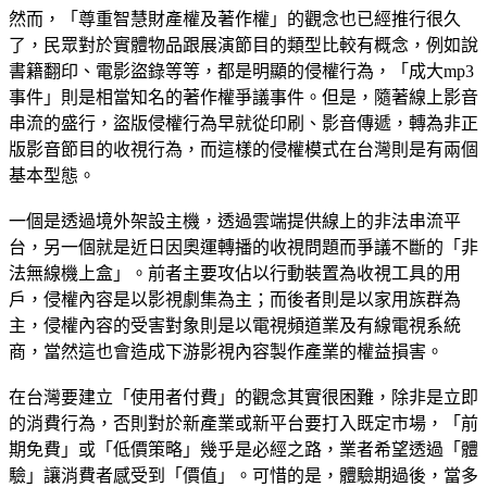
然而，「尊重智慧財產權及著作權」的觀念也已經推行很久
了，民眾對於實體物品跟展演節目的類型比較有概念，例如說
書籍翻印、電影盜錄等等，都是明顯的侵權行為，「成大mp3
事件」則是相當知名的著作權爭議事件。但是，隨著線上影音
串流的盛行，盜版侵權行為早就從印刷、影音傳遞，轉為非正
版影音節目的收視行為，而這樣的侵權模式在台灣則是有兩個
基本型態。
一個是透過境外架設主機，透過雲端提供線上的非法串流平
台，另一個就是近日因奧運轉播的收視問題而爭議不斷的「非
法無線機上盒」。前者主要攻佔以行動裝置為收視工具的用
戶，侵權內容是以影視劇集為主；而後者則是以家用族群為
主，侵權內容的受害對象則是以電視頻道業及有線電視系統
商，當然這也會造成下游影視內容製作產業的權益損害。
在台灣要建立「使用者付費」的觀念其實很困難，除非是立即
的消費行為，否則對於新產業或新平台要打入既定市場，「前
期免費」或「低價策略」幾乎是必經之路，業者希望透過「體
驗」讓消費者感受到「價值」。可惜的是，體驗期過後，當多