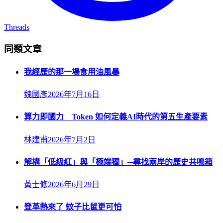
Threads
同類文章
我經歷的那一場食用油風暴
魏國彥
2026年7月16日
算力即國力 Token 如何定義AI時代的第五生產要素
林建甫
2026年7月2日
解構「低級紅」與「極端獨」─尋找兩岸的歷史共鳴箱
黃士修
2026年6月29日
登革熱來了 蚊子比鼠更可怕