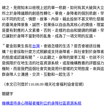
總之，見微知末以檢視上述的單一悲劇，如何有其大破與大立
所之於身障議題的創造性轉化，畢竟，身障者的個別悲劇，早
以不同的形式、情節、故事、內容，藉此投射不甚文明化發展
的臺灣身障景象，誠然，若果係以自由為其核心的價值，理當
是要有對應的人文素養，否則，走樣的自由和變調的照顧，早
已讓對於身障不當對待的亂象，成為了一項文明的反諷。
＂霍金如果生長在
台灣
，會過怎樣的生活？是否會被送往機
構？社會採取什麼方式照顧或支持身障者，與社會對於身障者
的態度或認識有關＂，以此觀之，身障的變革工程，也就不只
是侷限於在地生活的社區資源系統，或是機構教養的評鑑協力
機制，而是我們這個社會究竟是用什麼樣的文明態度，來與這
群身障人士溝通、交流、互動和一起生活？
（本文已刊登於110.08.09 晴天社會福利協會官網）
關鍵字
機構虐待
身心障礙者權利公約
身障社區資源系統