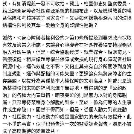
式，有如潰堤般一發不可收拾。冀此，柏臺御史如監察委員，
藉此調查身障者社區資源系統的相關布建，以及機構教養的權
益保障和考核評鑑等國家責任，又要如何撼動根深蒂固的環境
結構性限制及其牽一髮動全身的整體性翻轉？
誠然，＜身心障礙者權利公約＞第19條所提及到要求政府採取
有效及適當之措施，來讓身心障礙者在社區裡獲得支持服務以
融入社區生活，但是，統合協助經濟、就業媒合、婚姻育兒、
醫療復健、租屋議題等權益保障或受損的現行身心障礙者社區
資源中心，運作效能之不彰，又何止其來有自於所關涉到身資
制度規劃、運作與配搭的可能失靈？更遑論有無將身障者的生
存議題，以提升為某種基本人權保障的文明高度，抑或只是流
為某種枝微末節的福利恩澤？無疑地，看得到的是『公約政
治』的各種大內宣舉措，暗夜哭泣的則是無力以對的身障親
屬，無奈等待某種身心解脫的到來，至於，係為何等的人生事
件或生命破口，固然不得而知，但是，從個人動力到家庭動
力、社區動力、社政動力抑或是國家動力的未能有效提升，此
一不爭的事實，似乎也預告這一次的監委調查報告，還是不被
賦予高度期待的變革效益。