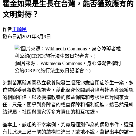
霍金如果是生長在台灣，能否獲致應有的
文明對待？
作者
王順民
發布日期
2021年8月9日
(圖片來源：Wikimedia Commons，身心障礙者權利
公約(CRPD)施行法生效日記者會。)
針對苗栗縣某間私立教養院發生虐死28歲自閉症院生一案，多
位監察委員將啟動調查，藉此深究攸關到身障者社區資源系統
的相關布建，以及機構教養的權益保障和考核評鑑等國家責
任，只是，關乎到身障者的權益保障和福利促進，這已然是糾
結親屬、社區與國家等多方責任的相互拉鋸。
基本上，該起的不幸案例，究竟是個別作為的偶發事件，還是
有其冰凍三尺一隅的結構性迫害？遠地不說，肇禍出事的該一