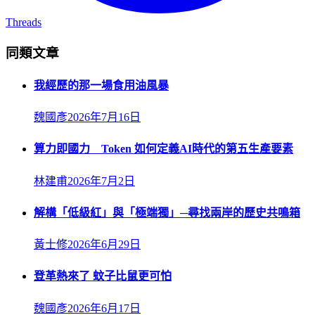
Threads
同類文章
我經歷的那一場食用油風暴
魏國彥
2026年7月16日
算力即國力 Token 如何定義AI時代的第五生產要素
林建甫
2026年7月2日
解構「低級紅」與「極端獨」─尋找兩岸的歷史共鳴箱
黃士修
2026年6月29日
登革熱來了 蚊子比鼠更可怕
魏國彥
2026年6月17日