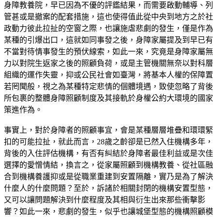
身障教養院，早已因為不優的評鑑結果，而需要啟動輔導、列
管甚或是撤案的配套措施，這也使得值此從中央到地方之於社
政動力彼此拉扯的空窗之際，也讓施虐悲劇的發生，僅是作為
某種的引爆出口，這就如同事發之後，身障家屬提及到早已有
不當對待情事發生的預伏線索，如此一來，究竟是身障家屬無
力以對院生返家之後的照顧負荷，或是主管機關無奈以對科層
組織的運作失靈，抑或公民社會如臺灣，將基本人權的保障置
若罔聞般，視之為某種特定悲情的個體境遇，致使忽略了背後
所包裹的整體身障照顧制度及其接軌於身權公約大環境的國家
策進作為。
事實上，對於身障者的照顧事宜，會是某種層層堆疊和環環緊
扣的可能拉扯，就此而言，28歲之齡卻是已然入住機構多年，
背後的入住評估機構，有否有糾結於身障者最佳利益或是次佳
選擇的愛憎情結，換言之，從家屬照顧到機構教養、從社區融
合到機構養護抑或是從職業重建到安置隔離，實乃是為了解決
什麼人的什麼問題？至於，訴諸於相關封閉的機構安置型態，
又可以讓問題解決到什麼程度及其相與衍生出來那些衝擊影
響？如此一來，悲劇的發生，似乎也讓城堡型態的機構照顧模