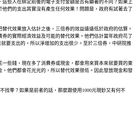
，這些人在綁定前後的電子支付金額是否有顯著的不同？如果上
，對於他們的支出其實沒有產生任何效果！問題是，政府有試著去了
把替代效果放入估計之後，三倍券的效益遠遠低於政府的估算。
消費券的實際經濟效益及可能的替代效果。他們估計當年政府花了
是原來就要支出的，所以淨增加的支出很少。至於三倍券，中研院推
花一些錢，現在多了消費券或現金，都會用來買本來就要買的東
金，他們都會花光光的，所以替代效果很低。因此發放現金和發
還是不找零？如果是前者的話，那麼跟使用1000元現鈔又有何不