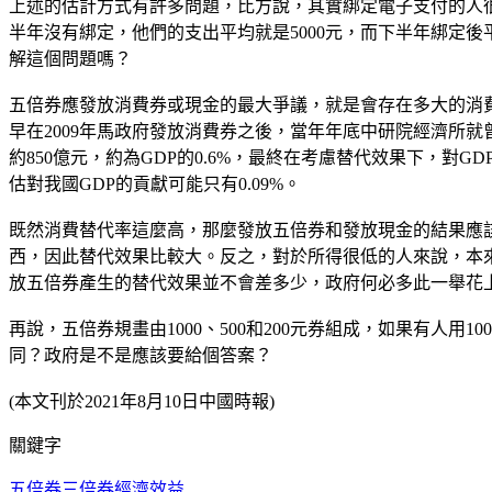
上述的估計方式有許多問題，比方說，其實綁定電子支付的人
半年沒有綁定，他們的支出平均就是5000元，而下半年綁定後
解這個問題嗎？
五倍券應發放消費券或現金的最大爭議，就是會存在多大的消
早在2009年馬政府發放消費券之後，當年年底中研院經濟所
約850億元，約為GDP的0.6%，最終在考慮替代效果下，
估對我國GDP的貢獻可能只有0.09%。
既然消費替代率這麼高，那麼發放五倍券和發放現金的結果應
西，因此替代效果比較大。反之，對於所得很低的人來說，本
放五倍券產生的替代效果並不會差多少，政府何必多此一舉花
再說，五倍券規畫由1000、500和200元券組成，如果有人用
同？政府是不是應該要給個答案？
(本文刊於2021年8月10日中國時報)
關鍵字
五倍券
三倍券
經濟效益