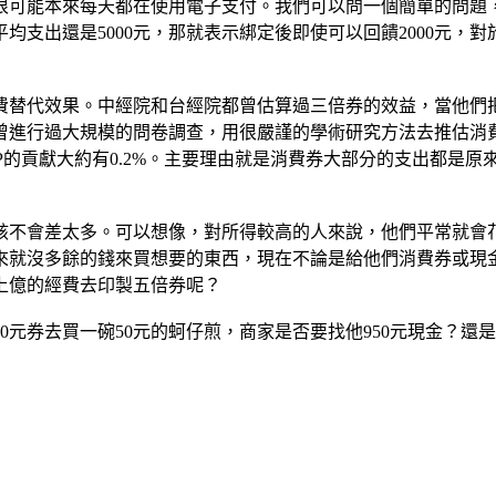
很可能本來每天都在使用電子支付。我們可以問一個簡單的問題
平均支出還是5000元，那就表示綁定後即使可以回饋2000元
費替代效果。中經院和台經院都曾估算過三倍券的效益，當他們
就曾進行過大規模的問卷調查，用很嚴謹的學術研究方法去推估
對GDP的貢獻大約有0.2%。主要理由就是消費券大部分的支出都
該不會差太多。可以想像，對所得較高的人來說，他們平常就會
來就沒多餘的錢來買想要的東西，現在不論是給他們消費券或現
上億的經費去印製五倍券呢？
1000元券去買一碗50元的蚵仔煎，商家是否要找他950元現金？