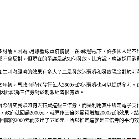
多討論。因為5月爆發嚴重疫情後，在3級警戒下，許多國人足不
都不會反對，但現在的爭議是該如何發放。比方說，應該採用消
產生刺激經濟的效果有多大？二是發放消費券和發放現金對於剌
09年初，馬政府時代發行每人3600元的消費券也可以提供參考
億，因此認為三倍券對於剌激經濟很有效。
際研究民眾如何去花費這些三倍券，而是利用其中綁定電子支付
元，政府就回饋2000元，就算作三倍券實質增加2000元的效果
回饋的2000元而支出了5785元，所以推定這就是三倍券的平均效