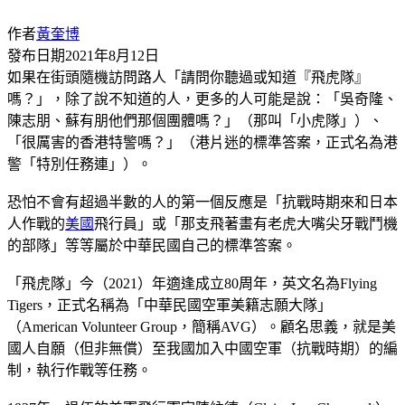
作者
黃奎博
發布日期
2021年8月12日
如果在街頭隨機訪問路人「請問你聽過或知道『飛虎隊』
嗎？」，除了說不知道的人，更多的人可能是說：「吳奇隆、
陳志朋、蘇有朋他們那個團體嗎？」（那叫「小虎隊」）、
「很厲害的香港特警嗎？」（港片迷的標準答案，正式名為港
警「特別任務連」）。
恐怕不會有超過半數的人的第一個反應是「抗戰時期來和日本
人作戰的
美國
飛行員」或「那支飛著畫有老虎大嘴尖牙戰鬥機
的部隊」等等屬於中華民國自己的標準答案。
「飛虎隊」今（2021）年適逢成立80周年，英文名為Flying
Tigers，正式名稱為「中華民國空軍美籍志願大隊」
（American Volunteer Group，簡稱AVG）。顧名思義，就是美
國人自願（但非無償）至我國加入中國空軍（抗戰時期）的編
制，執行作戰等任務。