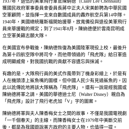
1937年，退伍的美軍飛行軍官陳納德（Claire Lee Chennault）
獲國民政府軍事委員會委員長蔣中正夫人宋美齡聘為中華民國
空軍顧問，並指揮一支來自數國成員的轟炸航空兵第14中隊。
1940年，美國總統羅斯福開始援華，放寬備役與退役美軍飛行
員來華援戰的規定；到了1941年8月，陳納德便於雲南昆明成
立空軍美籍志願大隊。
在美國宣布參戰後，陳納德恢復為美國陸軍現役上校，最後升
為第十四航空隊中將司令，而他帶領過的「飛虎隊」給日軍造
成明顯威脅，對我國抗戰的貢獻不容遺忘與抹滅。
有趣的是，大隊飛行員的美式作風帶到了機身彩繪上，於是有
人在機頭漆上鯊魚嘴的圖樣，但中國人民少有見過鯊魚的，因
此以訛傳訛地將該大隊稱為「飛虎隊」。還有一說是經我國或
陳納德將軍之請，美國的華德迪士尼（Walter Disney）親自為
「飛虎隊」設計了飛行老虎加「V」字的圖案。
陳納德將軍與夫人陳香梅女士之間的故事，不僅是我國電視劇
「一千個春天」的主線，而陳香梅女士在1979年中美斷交前
後，都是為我國遊說美方政府的主要人物，也值得一提。