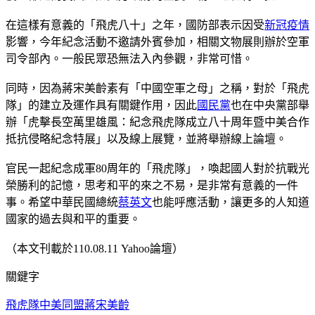
在這樣有意義的「飛虎八十」之年，國防部表示因受
新冠疫情
影響，今年紀念活動不邀請外賓參加，相關文物展則辦於空軍
司令部內。一般民眾恐無法入內參觀，非常可惜。
同時，因為蔣宋美齡素有「中國空軍之母」之稱，對於「飛虎
隊」的建立及運作具有關鍵作用，因此
國民黨
也在中央黨部舉
辦「虎擊長空萬里雄風：紀念飛虎隊成立八十周年暨中美合作
抵抗侵略紀念特展」以及線上展覽，並將舉辦線上論壇。
官民一起紀念成軍80周年的「飛虎隊」，喚起國人對於抗戰光
榮勝利的記憶，思考和平的來之不易，是非常有意義的一件
事。希望中華民國總統
蔡英文
也能呼應活動，讓更多的人知道
國家的過去與和平的重要。
（本文刊載於110.08.11 Yahoo論壇）
關鍵字
飛虎隊
中美同盟
蔣宋美齡