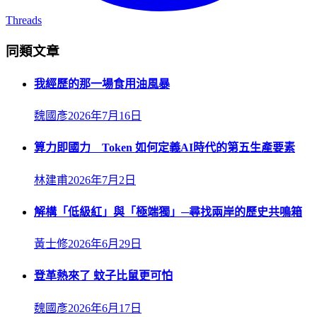
Threads
同類文章
我經歷的那一場食用油風暴
魏國彥
2026年7月16日
算力即國力 Token 如何定義AI時代的第五生產要素
林建甫
2026年7月2日
解構「低級紅」與「極端獨」─尋找兩岸的歷史共鳴箱
黃士修
2026年6月29日
登革熱來了 蚊子比鼠更可怕
魏國彥
2026年6月17日