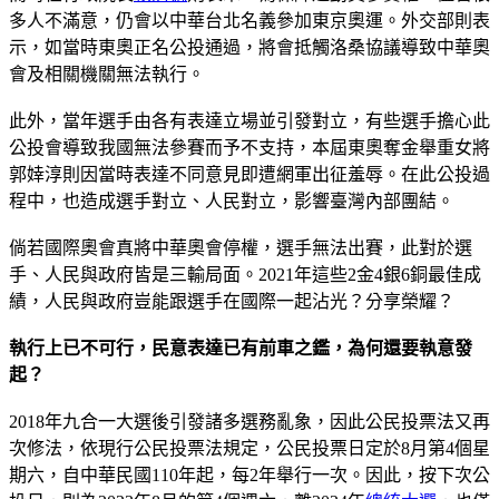
多人不滿意，仍會以中華台北名義參加東京奧運。外交部則表
示，如當時東奧正名公投通過，將會抵觸洛桑協議導致中華奧
會及相關機關無法執行。
此外，當年選手由各有表達立場並引發對立，有些選手擔心此
公投會導致我國無法參賽而予不支持，本屆東奧奪金舉重女將
郭婞淳則因當時表達不同意見即遭網軍出征羞辱。在此公投過
程中，也造成選手對立、人民對立，影響臺灣內部團結。
倘若國際奧會真將中華奧會停權，選手無法出賽，此對於選
手、人民與政府皆是三輸局面。2021年這些2金4銀6銅最佳成
績，人民與政府豈能跟選手在國際一起沾光？分享榮耀？
執行上已不可行，民意表達已有前車之鑑，為何還要執意發
起？
2018年九合一大選後引發諸多選務亂象，因此公民投票法又再
次修法，依現行公民投票法規定，公民投票日定於8月第4個星
期六，自中華民國110年起，每2年舉行一次。因此，按下次公