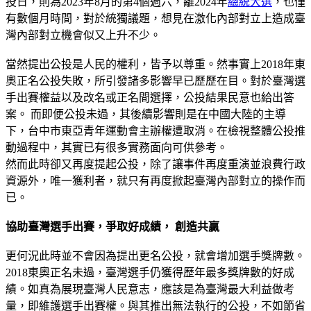
投日，則為2023年8月的第4個週六，離2024年
總統大選
，也僅
有數個月時間，對於統獨議題，想見在激化內部對立上造成臺
灣內部對立機會似又上升不少。
當然提出公投是人民的權利，皆予以尊重。然事實上2018年東
奧正名公投失敗，所引發諸多影響早已歷歷在目。對於臺灣選
手出賽權益以及改名或正名間選擇，公投結果民意也給出答
案。 而即便公投未過，其後續影響則是在中國大陸的主導
下，台中市東亞青年運動會主辦權遭取消。在檢視整體公投推
動過程中，其實已有很多實務面向可供參考。
然而此時卻又再度提起公投，除了讓事件再度重演並浪費行政
資源外，唯一獲利者，就只有再度掀起臺灣內部對立的操作而
已。
協助臺灣選手出賽，爭取好成績， 創造共贏
更何況此時並不會因為提出更名公投，就會增加選手獎牌數。
2018東奧正名未過，臺灣選手仍獲得歷年最多獎牌數的好成
績。如真為展現臺灣人民意志，應該是為臺灣最大利益做考
量，即維護選手出賽權。與其推出無法執行的公投，不如節省