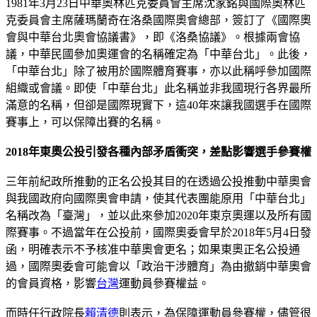
1981年3月23日中華奧林匹克委員會主席沈家銘與國際奧林匹
克委員會主席薩瑪蘭奇在洛桑國際奧會總部，簽訂了《國際奧
會與中華台北奧會協議書》，即《洛桑協議》。根據兩會協
議，中華民國參加奧運會的名稱確定為「中華台北」。此後，
「中華台北」除了被用於國際體育賽事，亦以此稱呼參加國際
組織或會議。即使「中華台北」此名稱並非我國現行各界最所
滿意的名稱，但卻是國際現實下，這40年來讓我國選手在國際
賽事上，可以保障出賽的名稱。
2018
年東奧公投引發各種內部矛盾衝突，差點影響選手參賽權
三年前紀政所推動的正名公投其目的在透過公投推動中華奧會
與我國政府向國際奧會申請，使其代表團能原用「中華台北」
名稱改為「臺灣」，並以此來參加2020年東京奧運以及所有國
際賽事。不過當年在公投前，國際奧委會早於2018年5月4日發
函，明確表示不予核准中華奧會更名；如果東奧正名公投通
過，國際奧委會可能會以「政治干涉體育」為由撤銷中華奧會
的會員資格，影響
台灣
運動員參賽權益。
而時任行政院長
賴清德
則表示，為保障運動員參賽權，儘管很