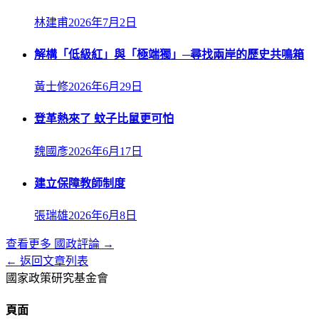
林建甫
2026年7月2日
解構「低級紅」與「極端獨」─尋找兩岸的歷史共鳴箱
黃士修
2026年6月29日
登革熱來了 蚊子比鼠更可怕
魏國彥
2026年6月17日
建立保障教師制度
張瑞雄
2026年6月8日
查看更多
國政評論
→
← 返回文章列表
國家政策研究基金會
頁面