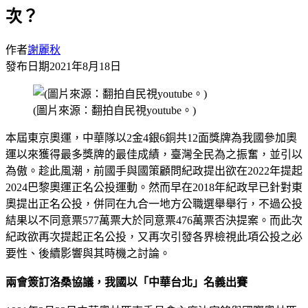
次？
作者
謝麗秋
發布日期
2021年8月18日
(圖片來源：翻拍自民視youtube。)
本屆東京奧運，中華隊以2金4銀6銅共12面獎牌為我國參加奧
運以來獲得最多獎牌的最佳成績，臺灣全民為之振奮，並引以
為傲。趁此風潮，前國手與國策顧問紀政提出欲在2022年提起
2024巴黎奧運正名公投運動。然而早在2018年紀政早已針對東
奧提出正名公投，併同在九合一地方公職選舉舉行，不過公投
結果以不同意票577萬票大於同意票476萬票否決提案。而此次
紀政欲再次提起正名公投，又再次引發各界檢視此項公投之必
要性、後續影響與其時機之討論。
兩會簽訂洛桑協議，我國以「中華台北」名義出賽