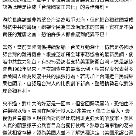
認為此時是達成「台灣國家正常化」的最佳時刻。
游院長應該並非希望台海淪為戰爭火海，但他把台獨建國當成
對抗中共的籌碼，綁架全民為其政治訴求的禁臠，實在是不負
責任的荒唐之言，恐怕許多人都會感到詫異不已！
當然，當前美陸關係持續緊繃，台美互動深化，仿若是各國承
認台灣的難得機會。根據芝加哥全球事務協會的最新民調，倘
若中共武力犯台，有52％受訪者支持美軍防衛台灣。這是該協
會自1982年以來，歷次調查中的最高比例，相當程度代表著多
數美國人極為反感中共的擴張行為。若再加上台灣近日民調結
果也顯示，自認是台灣人的比例創下新高，整體情勢看似對法
理台獨有利。
只不過，對中共的好惡是一回事，但當回歸現實時，恐怕由不
得樂觀以待。美國在阿富汗投入2.4兆美元，傷亡上萬人，最
後仍倉皇撤軍。現在面對的是比塔利班更強大的解放軍，美國
人真的願意讓子弟兵盲目為台獨打仗嗎？熟悉台海事物的葛來
儀就相當存疑，認為美國人並不了解這種決定（美國承認台灣