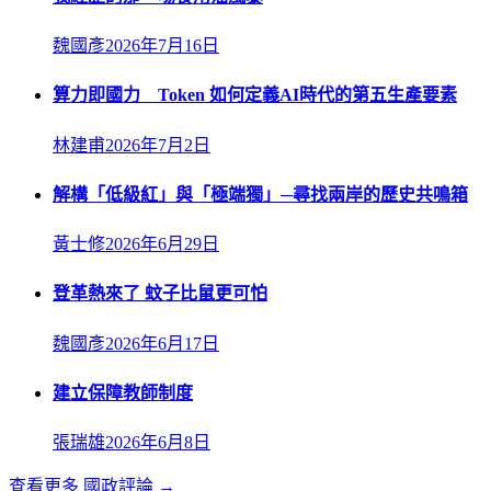
魏國彥
2026年7月16日
算力即國力 Token 如何定義AI時代的第五生產要素
林建甫
2026年7月2日
解構「低級紅」與「極端獨」─尋找兩岸的歷史共鳴箱
黃士修
2026年6月29日
登革熱來了 蚊子比鼠更可怕
魏國彥
2026年6月17日
建立保障教師制度
張瑞雄
2026年6月8日
查看更多
國政評論
→