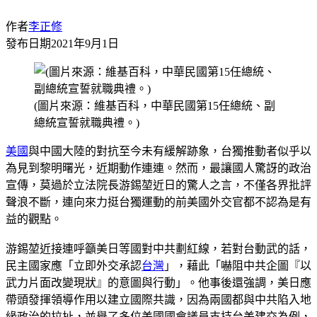
作者
李正修
發布日期
2021年9月1日
(圖片來源：維基百科，中華民國第15任總統、副
總統宣誓就職典禮。)
美國
與中國大陸的對抗至今未有緩解跡象，台獨推動者似乎以
為見到黎明曙光，近期動作連連。然而，最讓國人驚訝的政治
宣傳，莫過於立法院長游錫堃近日的驚人之言，不僅各界批評
聲浪不斷，連向來力挺台獨運動的前美國外交官都不認為是有
益的觀點。
游錫堃近接連呼籲美日等國對中共劃紅線，若對台動武的話，
民主國家應「立即外交承認
台灣
」，藉此「嚇阻中共企圖『以
武力片面改變現狀』的意圖與行動」。他事後還強調，美日應
帶頭發揮領導作用以建立國際共識，因為兩國都與中共陷入地
緣政治的拉扯，並舉了多位美國國會議員支持台美建交為例，