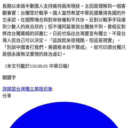
長期以來過半數國人支持維持兩岸現狀，主因是理解到一個客
觀事實：台獨等於戰爭。國人當然希望中華民國獲得各國的外
交承認，在國際場合與對岸政權和平共存，反對以戰爭手段達
到少數人的政治目的；但不僅阿扁曾說台獨做不到，曾經反對
修改台獨黨綱的邱義仁，日前也指出台灣要宣布獨立，不是台
灣人民自己可以決定，「這說起來很殘酷，但這是現實」，
「別說中國會打我們，美國根本就不贊成」，就可印證台獨只
是個永遠無法實現的政治虛幻。
（本文刊載於110.09.01 中華日報）
關鍵字
游錫堃
台灣獨立
美陸抗衡
分享