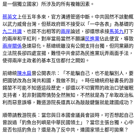
是一個獨立國家）所涉及的所有複雜因素。
蔡英文
上任五年多來，官方溝通管道中斷。中共固然不該動輒
以武力威脅台灣，但蔡政府既不接受以「一中各表」為基礎的
九二共識
、也提不出相等的
兩岸
論述，卻還想承接
馬英九
打下
的兩岸和平紅利，對岸當局當然不願讓
民進黨
佔此便宜，導致
兩岸關係
急速惡化。蔡總統雖沒有公開支持台獨，但同黨籍的
立法院長卻四處宣揚，難怪中共會認為民進黨玩弄兩面手法，
使得兩岸主政者的基本互信都付之闕如。
前總統
陳水扁
曾公開表示：「不能騙自己，也不能騙別人，要
把國號改為台灣共和國，我做不到」。時任總統府秘書長的游
錫堃不可能不知道這段歷史，卻還以不切實際的政治口號催眠
支持者，若非對國際情勢全然無知，不然就是為了牟取政治私
利而惡意誤導，難道游院長還真以為敲敲鍵盤就能建國成功？
順帶請教游院長：當您與日本國會議員會談時，可否想起自己
曾說過「釣魚台列嶼是中華民國領土」？當您主張台獨，心中
是否包括釣魚台？還是為了反中共，連國家領土都可拋棄？