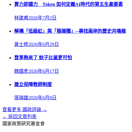
算力即國力 Token 如何定義AI時代的第五生產要素
林建甫
2026年7月2日
解構「低級紅」與「極端獨」─尋找兩岸的歷史共鳴箱
黃士修
2026年6月29日
登革熱來了 蚊子比鼠更可怕
魏國彥
2026年6月17日
建立保障教師制度
張瑞雄
2026年6月8日
查看更多
國政評論
→
← 返回文章列表
國家政策研究基金會