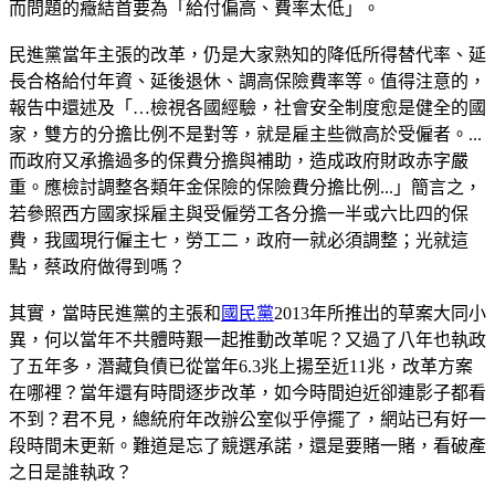
而問題的癥結首要為「給付偏高、費率太低」。
民進黨當年主張的改革，仍是大家熟知的降低所得替代率、延
長合格給付年資、延後退休、調高保險費率等。值得注意的，
報告中還述及「…檢視各國經驗，社會安全制度愈是健全的國
家，雙方的分擔比例不是對等，就是雇主些微高於受僱者。...
而政府又承擔過多的保費分擔與補助，造成政府財政赤字嚴
重。應檢討調整各類年金保險的保險費分擔比例...」簡言之，
若參照西方國家採雇主與受僱勞工各分擔一半或六比四的保
費，我國現行僱主七，勞工二，政府一就必須調整；光就這
點，蔡政府做得到嗎？
其實，當時民進黨的主張和
國民黨
2013年所推出的草案大同小
異，何以當年不共體時艱一起推動改革呢？又過了八年也執政
了五年多，潛藏負債已從當年6.3兆上揚至近11兆，改革方案
在哪裡？當年還有時間逐步改革，如今時間迫近卻連影子都看
不到？君不見，總統府年改辦公室似乎停擺了，網站已有好一
段時間未更新。難道是忘了競選承諾，還是要賭一賭，看破產
之日是誰執政？