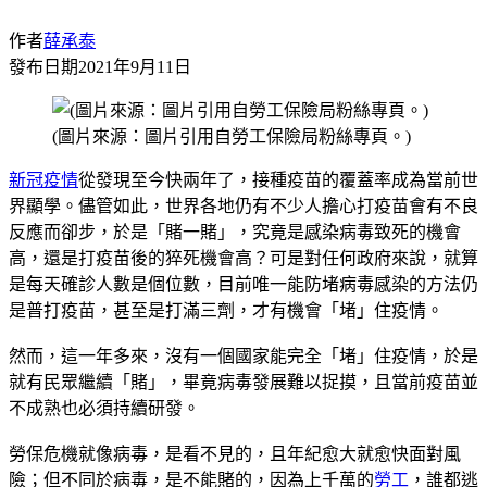
作者
薛承泰
發布日期
2021年9月11日
(圖片來源：圖片引用自勞工保險局粉絲專頁。)
新冠疫情
從發現至今快兩年了，接種疫苗的覆蓋率成為當前世
界顯學。儘管如此，世界各地仍有不少人擔心打疫苗會有不良
反應而卻步，於是「賭一賭」，究竟是感染病毒致死的機會
高，還是打疫苗後的猝死機會高？可是對任何政府來說，就算
是每天確診人數是個位數，目前唯一能防堵病毒感染的方法仍
是普打疫苗，甚至是打滿三劑，才有機會「堵」住疫情。
然而，這一年多來，沒有一個國家能完全「堵」住疫情，於是
就有民眾繼續「賭」，畢竟病毒發展難以捉摸，且當前疫苗並
不成熟也必須持續研發。
勞保危機就像病毒，是看不見的，且年紀愈大就愈快面對風
險；但不同於病毒，是不能賭的，因為上千萬的
勞工
，誰都逃