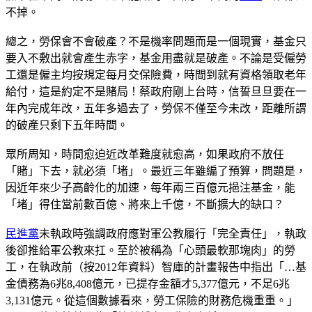
不掉。
總之，勞保會不會破產？不是機率問題而是一個現實，基金只
要入不敷出就會產生赤字，基金用盡就是破產。不論是受僱勞
工還是僱主均按規定每月交保險費，時間到就有資格領取老年
給付，這是約定不是賭局！蔡政府剛上台時，信誓旦旦要在一
年內完成年改，五年多過去了，勞保不僅至今未改，距離所謂
的破產只剩下五年時間。
眾所周知，時間愈迫近改革難度就愈高，如果政府不放任
「賭」下去，就必須「堵」。最近三年雖編了預算，問題是，
因近年來少子高齡化的加速，每年兩三百億元挹注基金，能
「堵」得住當前數百億、將來上千億，不斷擴大的缺口？
民進黨
未執政時強調政府應對軍公教履行「完全責任」，執政
後卻推給軍公教來扛。至於被稱為「心頭最軟那塊肉」的勞
工，在執政前（按2012年資料）智庫的計畫報告中指出「…基
金債務為6兆8,408億元，已提存金額才5,377億元，不足6兆
3,131億元。從這個數據看來，勞工保險的財務危機重重。」