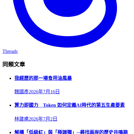
Threads
同類文章
我經歷的那一場食用油風暴
魏國彥
2026年7月16日
算力即國力 Token 如何定義AI時代的第五生產要素
林建甫
2026年7月2日
解構「低級紅」與「極端獨」─尋找兩岸的歷史共鳴箱