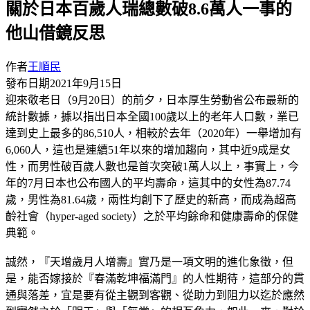
關於日本百歲人瑞總數破8.6萬人一事的
他山借鏡反思
作者
王順民
發布日期
2021年9月15日
迎來敬老日（9月20日）的前夕，日本厚生勞動省公布最新的
統計數據，據以指出日本全國100歲以上的老年人口數，業已
達到史上最多的86,510人，相較於去年（2020年）一舉增加有
6,060人，這也是連續51年以來的增加趨向，其中近9成是女
性，而男性破百歲人數也是首次突破1萬人以上，事實上，今
年的7月日本也公布國人的平均壽命，這其中的女性為87.74
歲，男性為81.64歲，兩性均創下了歷史的新高，而成為超高
齡社會（hyper-aged society）之於平均餘命和健康壽命的保健
典範。
誠然，『天增歲月人增壽』實乃是一項文明的進化象徵，但
是，能否嫁接於『春滿乾坤福滿門』的人性期待，這部分的貫
通與落差，宜是要有從主觀到客觀、從助力到阻力以迄於應然