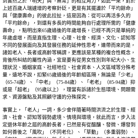
到實然之於「明天」與「無常」的相互角力，如此一來，對於
上述百歲人瑞遽增的考察針砭，更是有其擺盪於「平均餘命」
與「健康壽命」的彼此拉扯，這是因為：從可以再活多久的
「平均餘命」，到還有多長的時間能夠自行處理所需的「健康
壽命」，點明出來65歲過後的年歲增長，已經不再只是單純的
年歲虛增，而是直指生理、心理、社會、經濟、文化、認知等
不同的發展面向及其發展任務的延伸性思考，連帶而來的是，
諸如老人、長者或高齡等稱謂，更應該是某種的複合性概念，
背後所糾結的屬性內涵，宜是要有從男女性別到年紀大小、生
理狀況、婚姻家庭、社經地位、社會資本、人文區域等分殊考
量，遠地不說，扣緊65歲過後的年齡組區隔，無論是「少老」
（65-74歲）、「中老」（75-84歲）、「老老」（85-94歲）抑
或是「超老」（95歲以上），理當有訴諸於生態環境、問題需
求、資源盤點及其照顧守護的分殊探究。
事實上，「老人」一詞，多少會伴隨著時間洪流之於生理、經
濟、社會、認知等弱勢處境、情境與環境，就此而言，步入法
定退休年齡之屆的高齡長者，已然是有從醞釀、發微、爆發到
如何善後之「風吹」（不同老化）、「草動」（多重弱勢）、