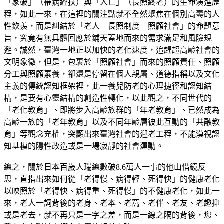
「家破」（罹病經扶）與「人亡」（長照終老）的生命演進歷
程，如此一來，在這裡的關注點就不全然聚焦在個別高壽的人
性欽羨，而是糾結於「老人—長照制度—照顧社會」的命題意
旨，究竟有無具體回應於鋪天蓋地而來的需求滿足和風險規
避。誠然，臺灣一地正以加快的老化速度，追趕超高齡社會的
文明象徵，但是，包裹於「照顧社會」而來的照顧責任、照顧
分工與照顧素養，卻還是停留在個人親屬、道德指稱以及文化
主義的傳統認知框架裡，此一養兒防老的心理捷徑和認知結
構，是要有心靈結構的創造性轉化，以此觀之，不同世代的
「老化教育」、即將步入高齡族群的「年老教育」、已然成為
高齡一族的「老年教育」以及不同年齡層彼此互動的「共融教
育」等觀念充權，突顯出來臺灣社會的迎老工程，不能漠視認
知基模的隱性改造或是一場寂靜的社會運動。
總之，關於日本百歲人瑞總數破8.6萬人一事的他山借鏡反
思，直指出來如何從「老得慢、病得輕、死得快」的健康老化
以映照於「老得快、病得重、死得慢」的不健康老化，如此一
來，老人一詞背後的老身、老本、老窩、老伴、老友、老趣抑
或是老去，就不再只是一字之差，而是一線之隔的背後，您、