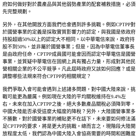
府如何做好對於農產品與其他弱勢產業的配套補救措施，必須
先完整規劃。
另外，在其他開放方面我們也會遇到許多挑戰。例如CPTPP對
於國營事業的定義是採取實質影響力的認定，與我國是依政府
持股超過50%以上的認定大不相同。以中華電信來說，政府持
股不到50%，並非屬於國營事業；但是，因為中華電信董事長
是由政府任命，CPTPP成員國可能會因而認定中華電信是國營
事業，並質疑中華電信在固網上具有獨占力量，形成對其他民
營相關企業的不公平競爭。凡此屆時政府又該如何回應？或是
調整哪些法規來符合CPTPP的相關規定？
我們爭取入會可能會遇到上述諸多問題，對中國大陸來說，挑
戰可能更為嚴厲。例如現在大陸的平均關稅維持在9.4%左
右，未來在加入CPTPP之後，絕大多數產品關稅必須降到零，
中國大陸能否承受這麼大幅度的降稅？另外，大陸國營事業多
不勝數，對於國營事業的補貼更不在話下，未來要如何修法滿
足CPTPP的要求，將是更大的挑戰。總而言之，現階段大陸開
放程度太低，我們認為中國大陸入會協商需要的時間和困難度