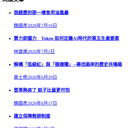
我經歷的那一場食用油風暴
魏國彥
2026年7月16日
算力即國力 Token 如何定義AI時代的第五生產要素
林建甫
2026年7月2日
解構「低級紅」與「極端獨」─尋找兩岸的歷史共鳴箱
黃士修
2026年6月29日
登革熱來了 蚊子比鼠更可怕
魏國彥
2026年6月17日
建立保障教師制度