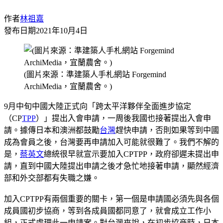
作者
林祖嘉
發布日期
2021年10月4日
(圖片來源：準建築人手札網站 Forgemind
ArchiMedia，宜蘭農舍。)
9月中旬中國大陸正式向「跨太平洋夥伴全面進步協定
（CP
TPP
）」提出入會申請，一周後我國也接著提出入會申
請。據傳日本和澳洲都鼓勵
台灣
趕快申請，否則如果等到中國
成為會員之後，台灣要再申請加入可能就很難了。我們不解的
是，
蔡英文
總統很早就宣示要加入CPTPP，政府卻遲未提出申
請，直到中國大陸提出申請之後才急忙地接著申請，顯然經濟
部和外交部都有失職之嫌。
加入CPTPP有兩個重要的關卡，第一個是申請國必須先與各個
成員國初步協商，等到各成員國都同意了，就會成立工作小
組，正式處理此一申請案。對台灣來說，在初步協商時，日本