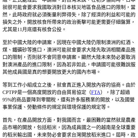
就很可能會要求我國取消對日本核災地區食品進口的限制，當
然，此時政府就必須衡量利弊得失，除了經濟的利益和可能的
損失之外，開放核食所帶來的政治衝擊可能更需要仔細盤算，
尤其是11月底還有核食公投。
至於中國大陸的申請案，因現在中國大陸仍限制澳洲的紅酒、
煤、鐵礦砂等進口，澳洲可能就會要求大陸先取消相關產品進
口的限制，否則就不會同意申請案。顯然大陸未來勢必要取消
對澳洲產品的進口限制，因為若非如此，申請國可能很難說服
其他成員國是真的想要開放更大的國內市場。
等到工作小組成立之後，就會真正進入開放內容的協商。由於
CPTPP是一個高度開放的自由貿易協定（
FTA
），除了超過
95%的商品要降到零關稅，還有許多服務業的開放，以及國營
事業保護、勞動條件的規定與環境保護的規定等。
首先，在產品開放方面，對我國而言，最困難的當然就是農產
品市場的開放，包括稻米，因為成員國之一的越南是全球重要
的稻米輸出國，未來勢必會要求台灣開放稻米進口。屆時，政