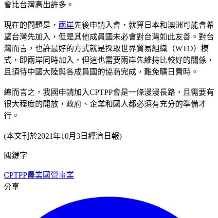
會比台灣高出許多。
現在的問題是，
兩岸
先後申請入會，就算日本和澳洲可能會希
望台灣先加入，但是其他成員國未必會對台灣如此友善。對台
灣而言，也許最好的方式就是採取世界貿易組織（WTO）模
式，即兩岸同時加入，但這也需要兩岸先維持比較好的關係，
且須待中國大陸與各成員國的協商完成，難免曠日費時。
總而言之，我國申請加入CPTPP會是一條漫漫長路，且需要有
很大程度的開放，政府、企業和國人都必須有充分的準備才
行。
(本文刊於2021年10月3日經濟日報)
關鍵字
CPTPP
農業
國營事業
分享