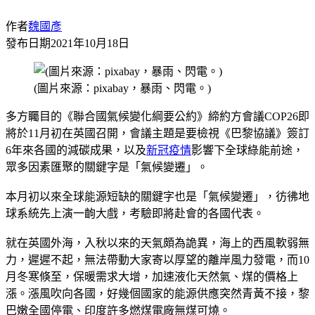
作者
魏國彥
發布日期
2021年10月18日
(圖片來源：pixabay，暴雨、閃電。)
多方矚目的《聯合國氣候變化綱要公約》締約方會議COP26即
將於11月初在英國召開，會議主題是要檢視《巴黎協議》簽訂
6年來各國的減碳成果，以及
新冠疫情
影響下全球綠能前途，
眾多因素匯聚的關鍵字是「氣候變遷」。
本月初以來全球能源短缺的關鍵字也是「氣候變遷」，彷彿地
球系統先上演一齣大戲，考驗即將赴會的各國代表。
就在英國外海，入秋以來的天氣頗為詭異，海上的西風軟弱無
力，遲遲不起，無法帶動大家寄以厚望的離岸風力發電，而10
月冬寒倏至，保暖需求大增，加速液化天然氣、煤的價格上
漲。漲風吹向各國，好幾個國家的能源供應突然青黃不接，黎
巴嫩全國停電、印度許多燃煤電廠無煤可燒。