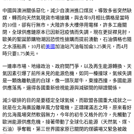
中國與澳洲關係惡化，減少自澳洲進口煤炭，導致多省突然缺
媒，轉而向天然氣現貨市場搶購，與去年9月相比價格是當時
的10倍，卻有行無市。大陸許多大樓停用電梯，許多工廠關
閉，全球供應鏈原本已因新冠疫情而失調，現在更捉襟見肘，
歐美的聖誕節購物潮因恐慌性搶購而提前湧動，石油價格也隨
之水漲船高，10月初
美國
加油站汽油每加侖3.25美元，而4月
時只要1.75美元。
一連串市場、地緣政治、政府間鬥爭，以及再生能源轉換、天
氣因素引爆了前所未見的能源危機，如同一檯撞球，氣候失調
是一顆逸離軌道的白球，像一頭灰犀牛，東撞西撞，多國能源
供應落馬，逼得各國重新檢視能源與減碳間的辯證關係。
減少碳排的目的是要穩定全球氣候，而歐盟各國重大成就之一
就是在北海廣設離岸風力發電機，正躊躇滿志之時，原來看好
的北海風場突然軟弱無力，今年的初冬又格外的冷，先觸動了
歐洲能源供應危機，接著帶動了全球化石能源（天然氣、煤、
石油）爭奪戰，第三世界國家原已關閉的煤礦場又緊急被啟