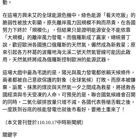
動。
在這場方興未艾的全球能源危機中，綠色能源「看天吃飯」的
脆弱性被放大彰顯。原先離岸風力因規模不夠而昂貴，在各國
努力下終於「規模化」，但結果只是證明能源安全不能依靠
「大規模」的離岸風力發電。而俄羅斯成了贏家，總統普丁
說，歡迎歐洲各國進口俄羅斯的天然氣，儼然成為新救星；原
來引起各方杯葛的波羅地海北溪二號天然氣管線可能因此啟
用，天然氣終將成為俄羅斯控制歐洲的能源武器。
這場大戲中最為弔詭的是，陽光與風力發電都依賴天候條件，
兩者都被自己意欲保護的對象（全球氣候）打敗。而原本被嫌
棄、詬罵、抹黑的煤炭與天然氣一夕之間成為救星，將拯救各
國經濟與冬天受凍的人命。可預見的是，聯合國氣候峰會召開
的同時，二氧化碳排放量只增不減，各國代表唇槍舌戰之後，
一度跌到谷底的核能發電也就後市看好，要捲土重來了！
（本文曾刊登於110.10.17中時新聞網）
關鍵字