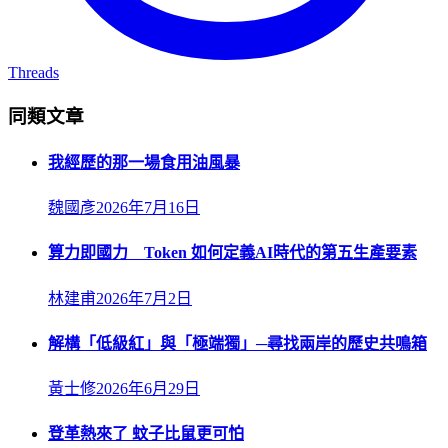
Threads
同類文章
我經歷的那一場食用油風暴
魏國彥
2026年7月16日
算力即國力 Token 如何定義AI時代的第五生產要素
林建甫
2026年7月2日
解構「低級紅」與「極端獨」─尋找兩岸的歷史共鳴箱
黃士修
2026年6月29日
登革熱來了 蚊子比鼠更可怕