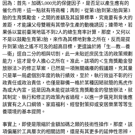
因為：首先，加碼5,000元的保健因子，是否足以產生應有的
催化作用，這一點就有待商榷；再則，從第1胎到第2胎與第3
胎的生育獎勵金，之間的差額及其設算標準，究竟要有多大的
差距，才能讓父母雙親有其懷孕生產的動機誘因；連帶地，若
果係以當前臺灣地區不到2人的總生育率計算，那麼，又何以
不是以鼓勵生育第2胎，來作為其標地對象之所在，反而是提
升到第3胎之遙不可及的超高目標，更遑論於將「生—教—養
—衛」逕自二分的相與切割，此一未貼近庶民生活的政策規劃
能力，這才是令人擔心之所在。准此，該項的＜生育獎勵金發
放辦法＞的修正草案，已然是一項無關痛癢的假議題，充其量
只是單一局處個別年度的執行績效，至於，執行效益不彰的行
政責任或政治責信，也僅是聊備一格於某種因陋就簡的馬虎作
為或大內宣，這是因為未能從該項生育獎勵金的發放辦法，就
其制定、執行和修正的政策內省過程，以進一步窺見到背後應
該實有之人口綱領、家庭福利、經發對策抑或安居樂業等等生
養環境的基本提問。
事實上，即使是限縮於金額加碼之類的技術性操作，那麼，該
項偏屬於工具層次的相關詰問，還是有其更多的延伸性思辨，