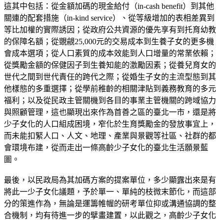
這其中包括：從金額加碼的現金給付（in-cash benefit）到其他
關連的配套措施（in-kind service）、從等級增加的表相差異到
等比加權的實際誘因；從政府公共資源的優先享有到托育幼教
的保障名額；從覬覦25,000元的交易成本到生養子女的更多機
會成本選項；從人口素質的成本效能到人口增量的常業依賴；
從獎勵金額的保健因子到生養知能的激勵因素；從養兒育女的
世代之間到世代責任的跨代之際；從婚生子女的主流型態到其
他樣態的多重選擇；從學前稚齡的相關津貼到義務教育的多元
福利；以及從民政主管關機到各目的事業主管機關的跨域協力
與照顧管理，這也顯現出來作為首善之區的臺北一市，還是將
少子女化的人口組成困境，窄化於生育獎勵金的發放事宜上，
而未能扣緊人口、人文、地理、產業與景觀等社區、社群的都
會環境布建，從而走出一條高齡少子女化的臺北生活願景藍
圖。
最後，以民政局為其加碼方案的提案單位，多少顯露出來是有
將此一少子女化議題，予於單一、單純的枝微末節化，而這部
分的策進作為，無論是運籌帷幄的研考單位抑或溝通協調的整
合機制，均有待進一步的擘畫建置，以此觀之，高齡少子女化