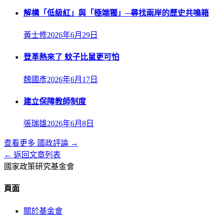
解構「低級紅」與「極端獨」─尋找兩岸的歷史共鳴箱
黃士修
2026年6月29日
登革熱來了 蚊子比鼠更可怕
魏國彥
2026年6月17日
建立保障教師制度
張瑞雄
2026年6月8日
查看更多
國政評論
→
← 返回文章列表
國家政策研究基金會
頁面
關於基金會