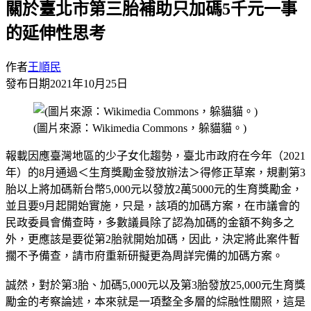
關於臺北市第三胎補助只加碼5千元一事
的延伸性思考
作者
王順民
發布日期
2021年10月25日
(圖片來源：Wikimedia Commons，躲貓貓。)
報載因應臺灣地區的少子女化趨勢，臺北市政府在今年（2021
年）的8月通過＜生育獎勵金發放辦法＞得修正草案，規劃第3
胎以上將加碼新台幣5,000元以發放2萬5000元的生育獎勵金，
並且要9月起開始實施，只是，該項的加碼方案，在市議會的
民政委員會備查時，多數議員除了認為加碼的金額不夠多之
外，更應該是要從第2胎就開始加碼，因此，決定將此案件暫
擱不予備查，請市府重新研擬更為周詳完備的加碼方案。
誠然，對於第3胎、加碼5,000元以及第3胎發放25,000元生育獎
勵金的考察論述，本來就是一項整全多層的綜融性關照，這是