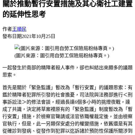
關於推動暫行安置措施及其心衛社工建置
的延伸性思考
作者
王順民
發布日期
2021年10月25日
(圖片來源：圖引用自勞工保險局粉絲專頁。)
一起發生於南部的精障者殺人事件，卻也糾結出來頗多的議題
思索。
首先是關於「緊急監護」暫改為「暫行安置」的議題思索：有
鑑於精障者犯罪所引發的社會擔憂，司法院與法務部進行＜刑
事訴訟法＞的修法會談，經過長達6個多小時的挑燈夜戰，達
成了共識，決定將草案裡原有的「緊急監護」制度暫改為「暫
行安置」措施，於檢察官聲請或法官依職權裁定後，並由檢察
官執行，但是，此一另類保安處分的權變措施，依舊還是有其
從確診到發病、從發作到犯罪以迄訴諸於預防性保護所關涉到