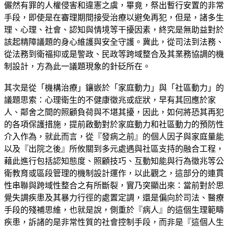
儼然有罪的人權侵害和違憲之虞，畢竟，祭出暫行安置的非常
手段，即使是在審理期間接受治療以避免再犯，但是，諸多生
理、心理、社會、認知與情境等干擾因素，終究是無助益對於
該起精障議題的身心維護與安全守護。冀此，從司法到法務、
從法務到衛福抑或是警政、民政等跨域整合及其業務協調的機
制設計，方為此一議題現象的針砭所在。
其次是從「機構治療」鑲嵌於「家庭動力」與「社區動力」的
議題思索：心理衛生的不健康徵兆或症狀，早有其回應於家
人、鄰舍之間的照顧負荷與不堪其擾，因此，如何將恐其再犯
的各項保護措施，提前啟動對於家庭動力和社區動力的預防性
介入作為，就此而言，從『發病之前』的個人因子與家庭量能
以及『出院之後』所攸關到多元處遇與社區支持的融合工程，
藉此進行包括認知態度、照顧技巧、互動知能與行為徵兆等公
衛教育或區段管理的機制設計運作，以此觀之，這部分的連貫
性串聯與跨域性整合之有所斷裂，實乃突顯出來：當前對於思
覺失調疾患及其暴力行徑的處置定調，還是偏向於司法、醫療
手段的殘補思維，也就是說，側重於『病人』的這個生理範疇
疾患，訴諸的是非常性質的社會控制手段，而非是『這個人生