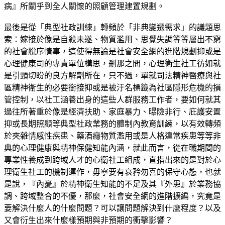
病』所關乎到全人關懷的照顧管理建置規劃。
最後是從「典型社政訓練」轉頻於「非典變遷需求」的議題思
索：嫁接於像是自殺未遂、物質濫用、思覺失調等等層出不窮
的社會脫序情事，這使得無論是社會安全網的進階規劃抑或是
心理健康司的專責單位構思，剎那之間，心理衛生社工彷如就
是引頸切盼的良方解劑所在，只不過，單就司法精神醫療與社
區精神衛生的必要銜接抑或是被汙名標籤為社區隱形危機的損
管控制，以社工涵養出身的這些人群服務工作者，要如何就其
過往所著重於像是經濟扶助、家庭暴力、曝險非行、庇護安置
抑或長期照顧等典型社政業務的體制內教育訓練，以有效轉頻
於夾雜情感性疾患、藥酒癮物質濫用或是人格違常疾患等等非
典的心理健康與精神保健知能內涵，就此而言，從在職期間的
專業性養成到跨域人才的心衛社工組成，直指出來的是對於心
理衛生社工的機制運作，毋寧要有哀矜勿喜的保守心態，也就
是說，『內憂』於精神衛生知能的不足及其『外患』於業務協
調、跨域整合的不優，那麼，社會安全網的進階擴編，究竟是
要解決什麼人的什麼問題？可以讓問題解決到什麼程度？以及
又會衍生出來什麼樣預期與非預期的衝擊影響？