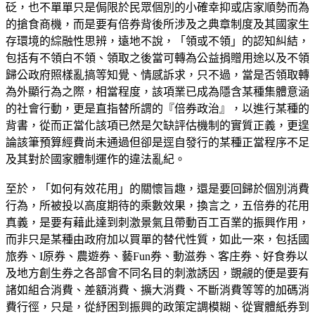
砭，也不單單只是侷限於民眾個別的小確幸抑或店家順勢而為
的搶食商機，而是要有倍券背後所涉及之典章制度及其國家生
存環境的綜融性思辨，遠地不說，「領或不領」的認知糾結，
包括有不領白不領、領取之後當可轉為公益捐贈用途以及不領
歸公政府照樣亂搞等知覺、情感訴求，只不過，當是否領取轉
為外顯行為之際，相當程度，該項業已成為隱含某種集體意涵
的社會行動，更是直指替所謂的『倍券政治』，以進行某種的
背書，從而正當化該項已然是欠缺評估機制的實質正義，更遑
論該筆預算經費尚未通過但卻是逕自發行的某種正當程序不足
及其對於國家體制運作的違法亂紀。
至於，「如何有效花用」的關懷旨趣，還是要回歸於個別消費
行為，所被投以高度期待的乘數效果，換言之，五倍券的花用
真義，是要有藉此達到刺激景氣且帶動百工百業的振興作用，
而非只是某種由政府加以買單的替代性質，如此一來，包括國
旅券、I原券、農遊券、藝Fun券、動滋券、客庄券、好食券以
及地方創生券之各部會不同名目的刺激誘因，覬覦的便是要有
諸如組合消費、差額消費、擴大消費、不斷消費等等的加碼消
費行徑，只是，從紓困到振興的政策定調模糊、從實體紙券到