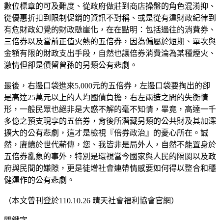
數位標章的可及難度、從政府做莊到商店操盤的角色混淆抑、
從優惠折扣到限制促銷的資訊不對稱、或是從有違財政紀律到
有危財政幻覺的財政懸崖化，在在點明：包括過往的消費券、
三倍券以及當前正值火熱的五倍券，因為偏屬於短期、單次與
金額有限的財政支出手段，自然也讓倍券消費淪為某種煙火、
激情但卻是債留曾孫的另類公有悲劇。
最後，右邊口袋進來5,000元的五倍券，左邊口袋要掏出的卻
是高達25萬元以上的人均國債負擔，右左兩造之間的失衡情
形，一般民眾也絕非是大惑不解的毫不知情，畢竟，高達一千
多億之預支現享的五倍券，背後所潛藏另類的公共財及其加深
擴大的公有悲劇，這才是檢視『倍券政治』的憂心所在。誠
然，賡續於世代薪傳，您、我皆非是局外人，自然不能置身於
五倍券亂象的事外，特別是環視當今國家與人民的隔閡以及政
府與民間的嫌隙，更是徒增社會連帶情感要如何得以整合和穩
健運作的公有悲劇。
（本文曾刊登於110.10.26 晴天社會福利協會官網）