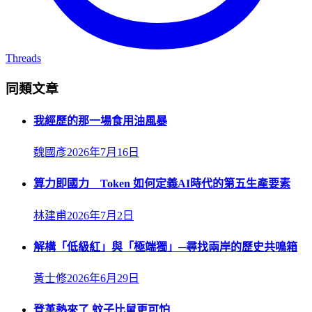
Threads
同類文章
我經歷的那一場食用油風暴
魏國彥
2026年7月16日
算力即國力 Token 如何定義AI時代的第五生產要素
林建甫
2026年7月2日
解構「低級紅」與「極端獨」─尋找兩岸的歷史共鳴箱
黃士修
2026年6月29日
登革熱來了 蚊子比鼠更可怕