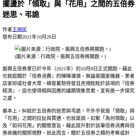
擺盪於「領取」與「花用」之間的五倍券
迷思、弔詭
作者
王順民
發布日期
2021年10月26日
(圖片來源：行政院，振興五倍券將開跑。)
振興五倍券業已於今年（2021年）的10月8日正式開跑，藉此
也掀起關於『倍券消費』的陣陣漣漪，無論是國家機器、業者
店家抑或社會大眾，總是蓄勢待發且虎視眈眈於該項的『倍券
經濟』，這也使得相與因應的議題現象思索，宜有進一步探究
之處。
基本上，糾結於五倍券的迷思與弔詭，不外乎就是「領取」與
「花用」之間的拉扯與貫通，也就是說，扣緊「為何領取」以
及「如何花用」的關懷意旨，藉此提升對於該筆倍券消費與倍
券商機的關照視野，就此而言，關於五倍券之類的考察或針