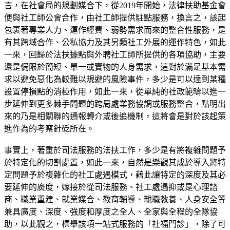
言，在社會局的規劃媒合下，從2019年開始，法律扶助基金會
便與社工師公會合作，由社工師提供駐點服務，換言之，該起
包裹著專業人力、運作經費、弱勢需求而來的整合性服務，是
有其跨域合作、公私協力及其另類社工外展的運作特色，如此
一來，回歸於法扶據點與外聘社工師所提供的各項協助，主要
還是侷限於簡短、單一或實物的人身需求，這對於滿足基本需
求以避免惡化為較難以規避的風險事件，多少是可以達到某種
設置停損點的消極作用，如此一來，從單純的社政範疇以進一
步延伸到更多棘手問題的跨局處業務協調或服務整合，點明出
來的乃是相關聯的通報轉介或後追機制，這將會是對於該起策
進作為的考察針砭所在。
事實上，著重於司法服務的法扶工作，多少是有將複雜問題予
於特定化的切割處置，如此一來，自然是樂觀其成於導入將特
定問題予於複雜化的社工處遇模式，藉此讓特定的深度及其必
要延伸的廣度，嫁接於從司法服務、社工處遇抑或是心理諮
商、職業重建、就業媒合、教育輔導、親職教養、人身安全等
兼具廣度、深度、強度和厚度之全人、全家與全程的全隊協
助，以此觀之，標舉該項一站式服務的「社福門診」，除了可