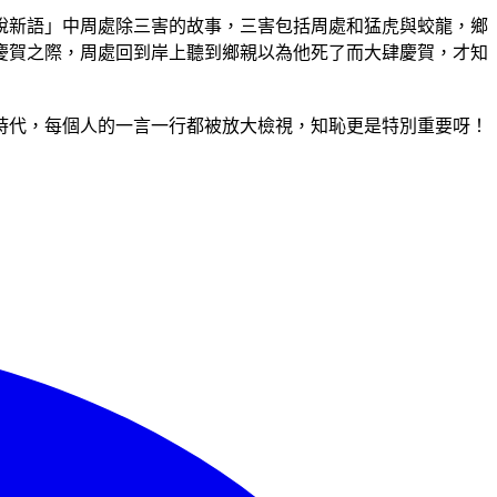
說新語」中周處除三害的故事，三害包括周處和猛虎與蛟龍，鄉
慶賀之際，周處回到岸上聽到鄉親以為他死了而大肆慶賀，才知
時代，每個人的一言一行都被放大檢視，知恥更是特別重要呀！