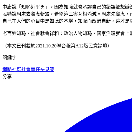
中庸說「知恥近乎勇」，因為知恥就會承認自己的錯誤並想辦
民勸說周處去殺虎斬蛟，希望這三害互相消滅。周處先殺虎，
自己在人們的心目中是如此的不堪，知恥而改過自新，這才是
老百姓知恥，社會就會祥和；政治人物知恥，國家治理就會上
（本文已刊載於2021.10.20聯合報第A12版民意論壇）
關鍵字
網路社群
社會責任
袂見笑
分享