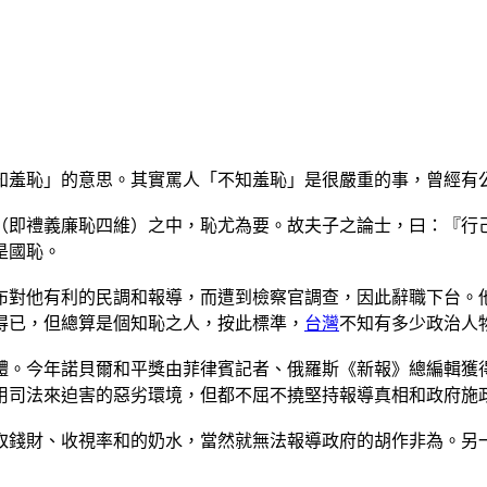
知羞恥」的意思。其實罵人「不知羞恥」是很嚴重的事，曾經有
（即禮義廉恥四維）之中，恥尤為要。故夫子之論士，曰：『行
是國恥。
布對他有利的民調和報導，而遭到檢察官調查，因此辭職下台。
得已，但總算是個知恥之人，按此標準，
台灣
不知有多少政治人
體。今年諾貝爾和平獎由菲律賓記者、俄羅斯《新報》總編輯獲
用司法來迫害的惡劣環境，但都不屈不撓堅持報導真相和政府施
取錢財、收視率和的奶水，當然就無法報導政府的胡作非為。另