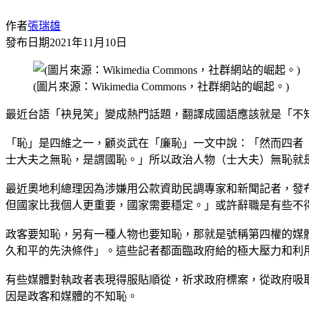
作者
張瑞雄
發布日期
2021年11月10日
(圖片來源：Wikimedia Commons，社群網站的崛起。)
最近台語「袂見笑」變成熱門話題，翻譯成國語應該就是「不
「恥」是四維之一，顧炎武在「廉恥」一文中說：「然而四者
士大夫之無恥，是謂國恥。」所以政治人物（士大夫）無恥就
最近奧地利總理因為涉嫌用公款資助民調專家和新聞記者，發
但國家比我個人更重要，國家需要穩定。」或許辭職是有些不
政客要知恥，另有一種人物也要知恥，那就是號稱第四權的媒
久和平的先決條件」。這些記者都面臨政府給的極大壓力和利
有些媒體對執政者表現得服貼順從，祈求政府標案，從政府吸
因是政客和媒體的不知恥。