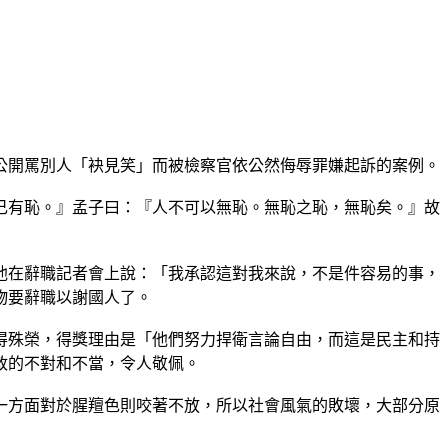
公開罵別人「袂見笑」而被檢察官依公然侮辱罪嫌起訴的案例。
己有恥。』孟子曰：『人不可以無恥。無恥之恥，無恥矣。』故
他在辭職記者會上說：「我承認這對我來說，不是件容易的事，
物要辭職以謝國人了。
得殊榮，得獎理由是「他們努力捍衛言論自由，而這是民主和持
政的不對和不當，令人敬佩。
一方面對於腥羶色則咬著不放，所以社會風氣的敗壞，大部分原