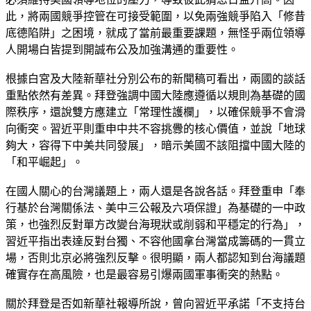
此，將兩國競爭控管在可接受範圍，以免兩強競爭陷入「修昔
底德陷阱」之困境，就成了當前最重要課題，無怪乎兩位領導
人開場白皆提到開誠布公及加強溝通的重要性。
根據白宮及大陸新華社分別公布的新聞稿可看出，兩國的談話
重點依然有差異。拜登強調中國大陸應遵循以規則為基礎的國
際秩序，還說雙方應建立「常理性護欄」，以確保競爭不會滑
向衝突。習近平則重申中共不容挑釁的核心價值，並說「地球
夠大，容得下中美共同發展」，暗示美國不該阻擋中國大陸的
「和平崛起」。
在國人關心的台灣議題上，兩人還是各說各話。拜登重申「奉
行基於台灣關係法、美中三公報及六項保證」為基礎的一中政
策，也強烈反對單方改變台海現狀或削弱和平穩定的行為」，
習近平指出表達反對台獨、不容他國拿台灣當成籌碼的一貫立
場，否則北京必將強烈反擊。很明顯，兩人都認知到台海議題
確實存在高風險，也是最容易引爆兩國軍事衝突的熱點。
關於拜登是否如新華社報導所說，曾向習近平承諾「不支持台