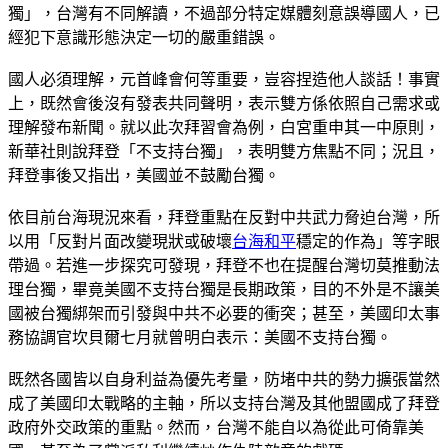
獨」，台灣有不同解讀，不過部分特定媒體刻意誤導國人，已
經犯下意識形態決定一切的嚴重錯誤。
國人必須理解，元首峰會何等重要，豈容捏造他人談話！事實
上，既然會後沒有發表共同聲明，表示雙方係依照自己需求或
理解發布新聞。就以此次拜習會為例，白宮重申其一中原則，
新華社則說拜登「不支持台獨」，表明雙方焦點不同；況且，
拜登事後又指出，美國並不鼓勵台獨。
依目前台海現況來看，拜登重點在反對中共武力脅迫台灣，所
以用「反對片面改變現狀或破壞
台海和平
穩定的作為」等字眼
帶過。若進一步探究可發現，拜登不也在提醒台灣切莫推動法
理台獨，畢竟美國不支持台獨是長期政策，目的不外是不讓美
國被台獨綁架而引發與中共不必要的衝突；甚至，美國印太事
務協調官坎貝爾七月就曾明白表示：美國不支持台獨。
既然各國皆以自身利益為優先考量，防堵中共的勢力擴張當然
成了美國印太戰略的主軸，所以支持台灣及其他盟國成了拜登
政府外交政策的重點。然而，台灣不能自以為從此可倚靠美