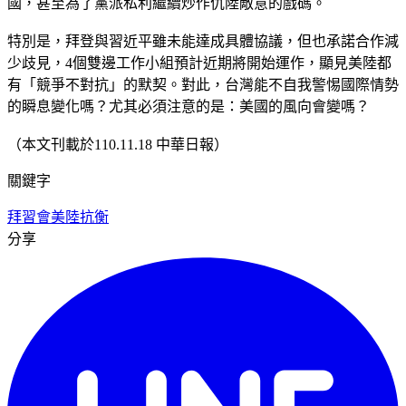
國，甚至為了黨派私利繼續炒作仇陸敵意的戲碼。
特別是，拜登與習近平雖未能達成具體協議，但也承諾合作減
少歧見，4個雙邊工作小組預計近期將開始運作，顯見美陸都
有「競爭不對抗」的默契。對此，台灣能不自我警惕國際情勢
的瞬息變化嗎？尤其必須注意的是：美國的風向會變嗎？
（本文刊載於110.11.18 中華日報）
關鍵字
拜習會
美陸抗衡
分享