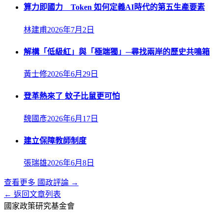
算力即國力 Token 如何定義AI時代的第五生產要素
林建甫
2026年7月2日
解構「低級紅」與「極端獨」─尋找兩岸的歷史共鳴箱
黃士修
2026年6月29日
登革熱來了 蚊子比鼠更可怕
魏國彥
2026年6月17日
建立保障教師制度
張瑞雄
2026年6月8日
查看更多
國政評論
→
← 返回文章列表
國家政策研究基金會