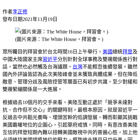
作者
李正修
發布日期
2021年11月19日
(圖片來源：The White House，拜習會。)
眾所矚目的拜習會於台北時間16日上午舉行，
美國
總統
拜登
及
中國大陸國家主席
習近平
分別針對全球事務及雙邊關係進行對
話，當然也必然觸及台海議題，
台灣
不能輕忽後續發展。雖然
國內外評論皆認為此次美陸峰會並未獲致具體成果，但在降低
敵意、管理分歧及風險控管等層面已有初步共識，至少對緩和
雙邊緊繃關係是一大進展。
根據過去10個月的交手來看，美陸互動正處於「競爭未達對
抗、合作但不交心」的關鍵時刻。最根本原因，就是習近平一
反過去中共韜光養晦、埋頭苦幹的低調發展，轉而彰顯其挑戰
美國霸權地位的企圖心，引起華府戒慎。同時，有意改善美陸
互信的拜登短期內難以扭轉美國敵視中共的普遍心態，加上他
必須維持美國領導地位的壓力，導致彼此猜忌日益升高。因