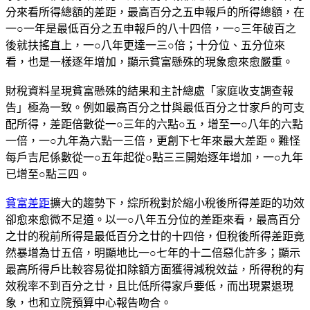
分來看所得總額的差距，最高百分之五申報戶的所得總額，在
一○一年是最低百分之五申報戶的八十四倍，一○三年破百之
後就扶搖直上，一○八年更達一三○倍；十分位、五分位來
看，也是一樣逐年增加，顯示貧富懸殊的現象愈來愈嚴重。
財稅資料呈現貧富懸殊的結果和主計總處「家庭收支調查報
告」極為一致。例如最高百分之廿與最低百分之廿家戶的可支
配所得，差距倍數從一○三年的六點○五，增至一○八年的六點
一倍，一○九年為六點一三倍，更創下七年來最大差距。難怪
每戶吉尼係數從一○五年起從○點三三開始逐年增加，一○九年
已增至○點三四。
貧富差距
擴大的趨勢下，綜所稅對於縮小稅後所得差距的功效
卻愈來愈微不足道。以一○八年五分位的差距來看，最高百分
之廿的稅前所得是最低百分之廿的十四倍，但稅後所得差距竟
然暴增為廿五倍，明顯地比一○七年的十二倍惡化許多；顯示
最高所得戶比較容易從扣除額方面獲得減稅效益，所得稅的有
效稅率不到百分之廿，且比低所得家戶要低，而出現累退現
象，也和立院預算中心報告吻合。