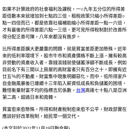
如果不計算政府的社會福利及課稅，一○九年五分位的所得差
距倍數本來就增加到七點四三倍，租稅政策只縮小所得差距○
點一四倍而已，都是依靠社福補助縮小所得差距一點一六倍，
才有最後的所得差距六點一三倍，更可見所得稅制對於改善所
得分配乏善可陳，八年來都沒有進步。
比所得差距擴大更嚴重的問題，就是貧富差距更加懸殊。近年
來的低利率環境下，股市牛市和資產價格不斷上漲，擁有較高
非勞動的資產收入者，靠錢滾錢就使儲蓄淨額不斷成長，例如
目前名下有三間以上房屋的高財富者只有百分之十，即擁有近
廿五％的不動產，財富集中現象明顯惡化。而中、低所得家戶
自金融風暴後已連續十三年陷入薪資低成長和負儲蓄的困境，
難怪衡量財富不均的指標吉尼係數，
台灣
高達七十點八是亞洲
第二高，超過日本和南韓。
貧富愈來愈懸殊，所得和財產稅制愈來愈不公平，財政部實在
應該好好改革稅制，給民眾一個交代。
(本文刊於2021年11月19日聯合報)