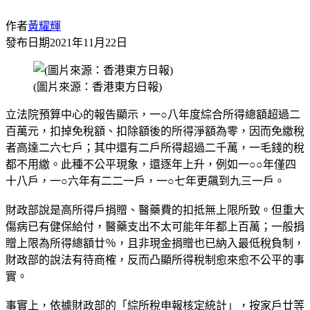
作者
黃耀輝
發布日期
2021年11月22日
(圖片來源：香港東方日報)
立法院預算中心的報告顯示，一○八年度綜合所得總額超過二
百萬元，扣掉免稅額、扣除額後的所得淨額為零，因而免繳稅
者高達二六七戶；其中還有二戶所得超過二千萬，一毛錢的稅
都不用繳。此種不公平現象，還逐年上升，例如一○○年僅四
十八戶，一○六年有二二一戶，一○七年更飆到九三一戶。
財政部說是高所得戶捐贈、醫藥費的扣抵無上限所致。但重大
傷病已有健保給付，醫藥支出不太可能年年都上百萬；一般捐
贈上限為所得總額廿％，且非現金捐贈也已納入最低稅負制，
財政部的說法有待商榷，反而凸顯所得稅制愈來愈不公平的事
實。
事實上，依據財政部的「綜所稅申報核定統計」，按家戶廿等