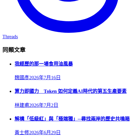
Threads
同類文章
我經歷的那一場食用油風暴
魏國彥
2026年7月16日
算力即國力 Token 如何定義AI時代的第五生產要素
林建甫
2026年7月2日
解構「低級紅」與「極端獨」─尋找兩岸的歷史共鳴箱
黃士修
2026年6月29日