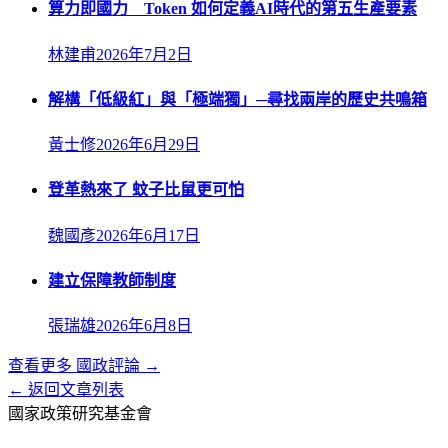
算力即國力 Token 如何定義AI時代的第五生產要素
林建甫
2026年7月2日
解構「低級紅」與「極端獨」─尋找兩岸的歷史共鳴箱
黃士修
2026年6月29日
登革熱來了 蚊子比鼠更可怕
魏國彥
2026年6月17日
建立保障教師制度
張瑞雄
2026年6月8日
查看更多
國政評論
→
← 返回文章列表
國家政策研究基金會