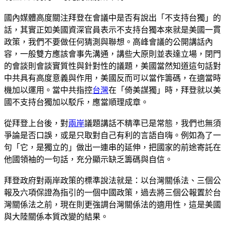
國內媒體高度關注拜登在會議中是否有說出「不支持台獨」的
話，其實正如美國資深官員表示不支持台獨本來就是美國一貫
政策，我們不要做任何猜測與聯想。高峰會議的公開講話內
容，一般雙方應該會事先溝通，講些大原則並表達立場，閉門
的會談則會談實質性與針對性的議題，美國當然知道這句話對
中共具有高度意義與作用，美國反而可以當作籌碼，在適當時
機加以運用。當中共指控
台灣
在「倚美謀獨」時，拜登就以美
國不支持台獨加以駁斥，應當順理成章。
從拜登上台後，對
兩岸
議題講話不精準已是常態，我們也無須
爭論是否口誤，或是只取對自己有利的言語自嗨。例如為了一
句「它，是獨立的」做出一連串的延伸，把國家的前途寄託在
他國領袖的一句話，充分顯示缺乏籌碼與自信。
拜登政府對兩岸政策的標準說法就是：以台灣關係法、三個公
報及六項保證為指引的一個中國政策，過去將三個公報置於台
灣關係法之前，現在則更強調台灣關係法的適用性，這是美國
與大陸關係本質改變的結果。