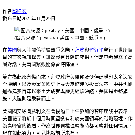
作者
邱坤玄
發布日期
2021年11月29日
(圖片來源：pixabay，美國、中國、競爭。)
在
美國
與大陸關係持續競爭之際，
拜登
與
習近平
舉行了世所矚
目的首次視訊峰會，雖然沒有具體的成果，但是重新建立了高
層對話，為兩國緊張關係暫時降溫。
雙方為此都有備而來，拜登政府與盟邦及伙伴建構印太多邊安
全機制，以及簽署美國史上最大基礎建設投資法案，中共也剛
通過建黨百年以來重大成就與歷史經驗決議，美國是重整旗
鼓，大陸則是乘勢而上。
美國國安顧問蘇利文在會後隔日上午參加的智庫座談中表示，
美國花了將近十個月時間塑造有利於美國領導的戰略環境，作
為高峰會的後盾。作為世界霸權理應隨時都可應對任何情況，
現在如此努力，可見挑戰前所未有。