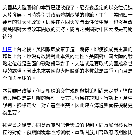
美國與大陸關係的本質已經改變了，尼克森設定的以交往促進
大陸發展、同時導引其政治體制改變的典範，主宰了美國四十
幾年的對大陸政策，即使在六四天安門事件發生後，也沒有改
變美國對大陸改革開放的支持，簡言之美國對中國大陸是有期
待的。
川普
上台之後，美國徹底放棄了這一期待，即使換成民主黨的
拜登上台，也沒有改變對此本質的定性。美國對中國大陸的戰
略定位就是全面的戰略競爭對手，大陸就是要取代美國成為世
界的霸權。因此未來美國與大陸關係的本質就是競爭，而且是
全面與長期的。
本質雖已改變，但是相應的交往規則與對策則尚未定型，這段
過渡時期是最危險的時刻，雙方很容易在認知、行動上，產生
誤判、擦槍走火、對立甚至衝突。因此建立溝通與管控機制更
為重要。
拜習會之後雙方同意放寬對記者簽證的限制，同意展開核武軍
控的對話，預期關稅戰也將減緩、重新開放川普政府時期關閉