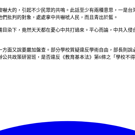
是被嚇大的，引起不少民眾的共鳴。此話至少有兩種意思，一是台
他們批判的對象，處處拿中共嚇唬人民，而且青出於藍。
濡目染下，竟然天天都在憂心中共打過來。平心而論，中共入侵
一方面又說要嚴加盤查。部分學校質疑違反學術自由，部長則說
辦公共政策研習班，是否違反《教育基本法》第6條之「學校不