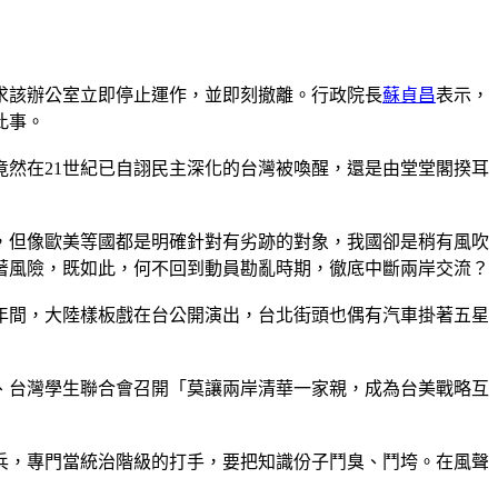
求該辦公室立即停止運作，並即刻撤離。行政院長
蘇貞昌
表示，
此事。
然在21世紀已自詡民主深化的台灣被喚醒，還是由堂堂閣揆耳
，但像歐美等國都是明確針對有劣跡的對象，我國卻是稍有風吹
著風險，既如此，何不回到動員勘亂時期，徹底中斷兩岸交流？
年間，大陸樣板戲在台公開演出，台北街頭也偶有汽車掛著五星
、台灣學生聯合會召開「莫讓兩岸清華一家親，成為台美戰略互
兵，專門當統治階級的打手，要把知識份子鬥臭、鬥垮。在風聲