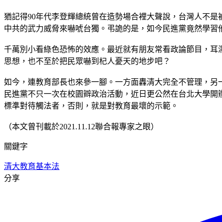
猶記得90年代李登輝總統曾在造勢場合裡大聲說，台灣人不
中共的武力威脅來嚇唬台獨。弔詭的是，如今民進黨竟然學習
千萬別小看綠色恐怖的效應。最近就有朋友常看政論節目，耳
思想，也不至於把民眾嚇到杞人憂天的地步吧？
如今，連教育部長也來參一腳。一方面轟清大完全不管理，另
民進黨不只一次在校園辧政治活動，近日更公然在台北大學開
標準對待觸法者，否則，就是對教育最壞的示範。
（本文曾刊載於2021.11.12聯合報專家之眼）
關鍵字
清大
教育基本法
分享