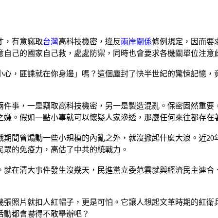
才，有意竊取
台灣
高科技機密，違反
兩岸關係
條例規定，因而要
意自己的國家自己救，處處防禦，同時也會要求各機關單位注意
小心，匪諜就在你身邊」嗎？這個塵封了快半世紀的驚悚記憶，竟
兩件事，一是竊取高科技機密，另一是製造混亂。保密固然重要
之嫌。假如一點小事就可以懷疑人家滲透，那麼任何來往都存在
戰期間曾煽動一些小規模的內亂之外，就沒掀起什麼大浪。近20
民眾的免疫力，高估了中共的統戰力。
。就在清大事件發生沒幾天，民進黨立委范雲就與經濟民主連合
幾張照片就扣人紅帽子，更是可怕。它讓人想起文革時期的紅衛
活動都會嚇得不敢舉辦吧？