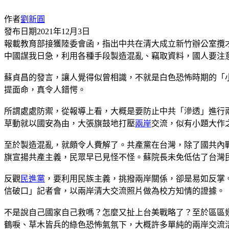
作者
劉新圓
發布日期
2021年12月3日
報載教育部接獲陸委會函，指出中共在清大成立新竹辦公室攬
中國謀我日急，利用各種手段製造混亂、竊取資料，國人要注
蘇貞昌的發言，讓人覺得似曾相識，不就是白色恐怖時期的「
提面命，真令人錯愕。
所謂處處防禦，從報導上看，大概是要防止中共「滲透」進行
草動就以國安為由，大張旗鼓地打壓
兩岸
交流，似有小題大作
至於製造混亂，就頗令人費解了。共產黨在台灣，除了國共內
旗宣揚共產主義，民眾早已見怪不怪。蘇院長未免低估了台灣
反觀
民進黨
，要利用民族主義，挑撥兩岸關係，卻是易如反掌
信破口」記者會，以兩岸清大交流照片做為校方知情的證據。
不是說自己國家自己救嗎？怎麼又扯上台美戰略了？至於區區
鶴唳、草木皆兵的綠色恐怖氣氛下，大概許多單純的兩岸交流