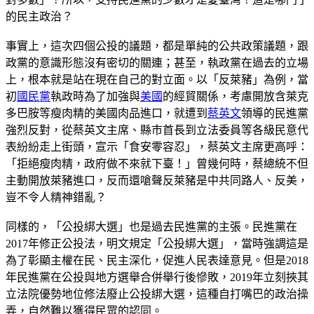
的民主政治？
事實上，這次四個公投的議題，都是單純的公共政策議題，跟
政黨的意識形態沒有密切的關連；甚至，執政黨在過去的立場
上，根本就是站在現在自己的對立面。以「反萊豬」為例，當
初
國民黨
執政時為了加強與
美國
的經貿關係，考慮開放含萊克
多巴胺等瘦肉精的美國肉品進口，就遭到
蔡英文
領導的民進黨
強烈反對，從蔡英文主席、縣市首長到立法委員等各級民意代
表紛紛走上街頭，宣示「食安零容忍」，蔡英文主席更高呼：
「拒絕瘦肉精，政府做不來就下臺！」曾幾何時，蔡總統不但
主動開放萊豬進口，反而還嗆聲反萊豬是中共同路人、反美，
豈不令人精神錯亂？
同樣的，「公投綁大選」也是過去民進黨的主張。民進黨在
2017年修正公投法，明文規定「公投綁大選」，當時強調這是
為了彰顯主權在民、民主深化，促進人民表達意見。但是2018
年民進黨在公投與地方選舉合併舉行後慘敗，2019年立刻挾其
立法院優勢地位修法廢止公投綁大選，這種自打嘴巴的政治操
弄，自然難以獲得民眾的認同。