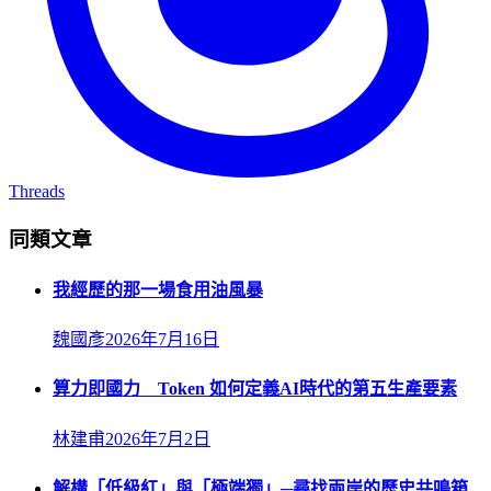
Threads
同類文章
我經歷的那一場食用油風暴
魏國彥
2026年7月16日
算力即國力 Token 如何定義AI時代的第五生產要素
林建甫
2026年7月2日
解構「低級紅」與「極端獨」─尋找兩岸的歷史共鳴箱