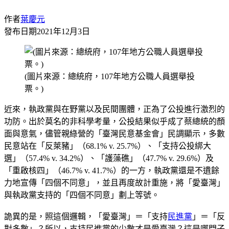
作者
葉慶元
發布日期
2021年12月3日
(圖片來源：總統府，107年地方公職人員選舉投
票。)
近來，執政黨與在野黨以及民間團體，正為了公投進行激烈的
功防。出於莫名的非科學考量，公投結果似乎成了蔡總統的顏
面與意氣，儘管親綠營的「臺灣民意基金會」民調顯示，多數
民意站在「反萊豬」（68.1% v. 25.7%）、「支持公投綁大
選」（57.4% v. 34.2%）、「護藻礁」（47.7% v. 29.6%）及
「重啟核四」（46.7% v. 41.7%）的一方，執政黨還是不遺餘
力地宣傳「四個不同意」，並且再度故計重施，將「愛臺灣」
與執政黨支持的「四個不同意」劃上等號。
詭異的是，照這個邏輯，「愛臺灣」＝「支持
民進黨
」＝「反
對多數」？所以，支持民進黨的少數才是愛臺灣？這是哪門子