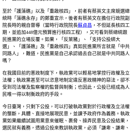
至於「護藻礁」以及「重啟核四」，前者有蔡英文主席競選總
統時「藻礁永存」的鄭重宣示，後者有蔡英文在擔任行政院副
院長時的親自督導（當時行政院院長
蘇貞昌
，不但延長核四工
期，並追加448億元預算進行核四工程），又可看到蔡總統跟
民進黨的立場反覆。如果，「反萊豬」、「支持公投綁大
選」、「護藻礁」及「重啟核四」真如民進黨所言就是「中共
同路人」，難道，民進黨是自己承認過去自己就是中共同路人
嗎？
在我國目前的憲政制度下，執政黨可以輕易地掌控行政權及立
法權；執政黨甚至可以恣意地制定違反憲政精神的惡法，卻不
受到司法權及監察權的監督與制衡；也因此，公投已經成為人
民唯一得以制衡政府的手段。
今日臺灣，只剩下公投，可以打破執政黨對於行政權及立法權
的壟斷，具體、直接地展現民意，並課予政府作為義務。執政
黨如果繼續試圖用黨意來催眠、裹脅、操弄民意及公投結果，
選民就有義務，透過公投來教訓執政黨，必須「謙卑、謙卑、