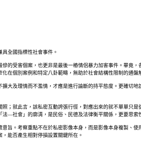
兼具全國指標性社會事件。
最慘的受害個案，也更非是最後一樁情侶暴力加害事件。畢竟，
窄化在個別案例和特定八卦範疇，無助於社會結構性限制的通盤
不擴大及理情而不濫情，才應是進行論斷的持平態度。更確切地
關照；就此言，該私密互動誇張行徑，對應出來的就不單單只是
「法—社會」的廓清，是民俗、民德及法律衡平關係，更要思索
懷意旨。考察重點不在於私密影像本身，而是影像本身複製、使
案，能否產生相對停損設置關鍵所在。