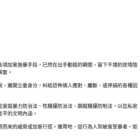
各項加害施暴手段，已然在出手動粗的瞬間，留下不堪的逆境陰
解套。
說，撇開立委身分，糾結恐怖情人應對、離斷，或停損的各種因
從家庭暴力防治法、性騷擾防治法、跟蹤騷擾防制法，以迄私密
性平的文明內涵。
用而來的威脅或加害行徑。連帶地，從行為人到被害受暴者，如