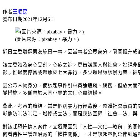
作者
王順民
發布日期
2021年12月6日
(圖片來源：pixabay，暴力。)
近日立委爆遭男友施暴一事，因當事者公眾身分，瞬間提升成
該立委談及身心受創，心疼之餘，更告誡國人與社會，她絕非
影；惟過度停留或聚焦於七大罪行，多少還是讓該暴力案，被
因公眾人物身分，使該起事件引來輿論追蹤、網搜，但放大而
變措施，多係屬於大同小異的文化心靈結構。
冀此，考察的癥結，當是個別暴力行徑背後，整體社會事實的
影像防制法制定、增修或立法；而是應該回歸「社會—法」與
對該起恐怖情人案件，宜還原回到「人性—文化—教育」的關
何看待性平議題潛藏的「權控關係」，才是該起案例延伸到通