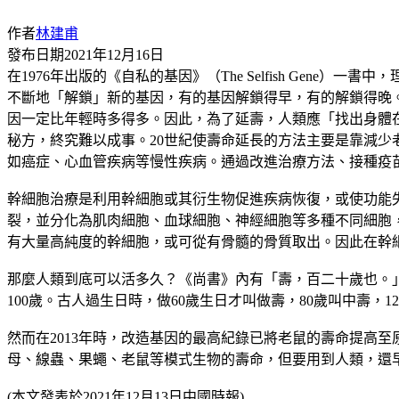
作者
林建甫
發布日期
2021年12月16日
在1976年出版的《自私的基因》（The Selfish Ge
不斷地「解鎖」新的基因，有的基因解鎖得早，有的解鎖得晚
因一定比年輕時多得多。因此，為了延壽，人類應「找出身體
秘方，終究難以成事。20世紀使壽命延長的方法主要是靠減
如癌症、心血管疾病等慢性疾病。通過改進治療方法、接種疫
幹細胞治療是利用幹細胞或其衍生物促進疾病恢復，或使功能
裂，並分化為肌肉細胞、血球細胞、神經細胞等多種不同細胞
有大量高純度的幹細胞，或可從有骨髓的骨質取出。因此在幹
那麼人類到底可以活多久？《尚書》內有「壽，百二十歲也。」
100歲。古人過生日時，做60歲生日才叫做壽，80歲叫中壽，1
然而在2013年時，改造基因的最高紀錄已將老鼠的壽命提高至
母、線蟲、果蠅、老鼠等模式生物的壽命，但要用到人類，還
(本文發表於2021年12月13日中國時報)