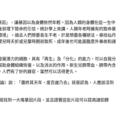
要「愚弄基因」，讓基因以為身體依然年輕。因為人類的身體在這一生中
後就埋下致命的引信。統計學上來講，人類年老時擁有的致命基
環境」。過去人們想要長生不老，於是想盡各種辦法，尋找仙丹
嬰兒時夭折或兒童時期就致死，成年後也可能面臨意外事故和諸
發展潛力的細胞，具有「再生」及「分化」的能力，可以自我分
幫助身體組織恢復，以及消炎的作用。新生兒臍帶血、臍帶內含
。人們有了好的器官，當然可以活得更久。
真論〉說：「盡終其天年，度百歲乃去」就是認為，人應該活到
們已經找到一大堆基因片段，並且證實這些片段可以提高諸如酵