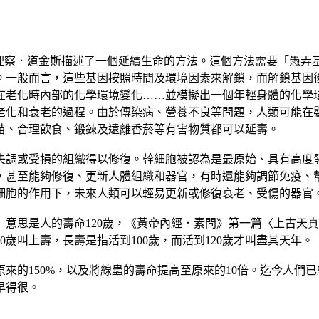
ne）一書中，理察．道金斯描述了一個延續生命的方法。這個方法需
。一般而言，這些基因按照時間及環境因素來解鎖，而解鎖基因
在老化時內部的化學環境變化……並模擬出一個年輕身體的化學
少老化和衰老的過程。由於傳染病、營養不良等問題，人類可能在
苗、合理飲食、鍛鍊及遠離香菸等有害物質都可以延壽。
失調或受損的組織得以修復。幹細胞被認為是最原始、具有高度
，甚至能夠修復、更新人體組織和器官，有時還能夠調節免疫、
細胞的作用下，未來人類可以輕易更新或修復衰老、受傷的器官
意思是人的壽命120歲，《黃帝內經．素問》第一篇〈上古天
20歲叫上壽，長壽是指活到100歲，而活到120歲才叫盡其天年。
原來的150%，以及將線蟲的壽命提高至原來的10倍。迄今人
早得很。