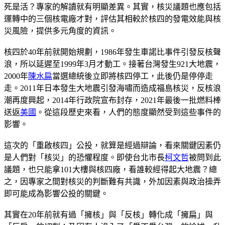
死是活？專家的解讀就有明顯差異。其實，核災議題也應包括
運轉中的三個核電廠才對，評估其相較於核四的發電效能與核
災風險，提供多元角度的資訊。
核四於40年前就開始規劃，1986年發生車諾比事件引發反核聲
浪，所以延遲至1999年3月才動工。接著台灣發生921大地震，
2000年
陳水扁
當選總統後立即將核四停工，此後仍是停停走
走。2011年日本發生大地震引發海嘯而造成福島核災，反核浪
潮再度興起，2014年行政院宣布封存，2021年最後一批燃料棒
送返
美國
。從這段歷史來看，人們的態度顯然受到這些事件的
影響。
這次的「重啟核四」公投，就算是經過辯論，看來關鍵因素仍
是人們對「核災」的恐懼程度。即使台北市長
柯文哲
被問到此
議題，也只能拿101大樓與核四廠，看誰較經得起大地震？總
之，因專家之間對核災的判斷難有共識，外加因素與政治操弄
即可能成為影響公投的關鍵。
其實在20年前就有過「擁核」與「反核」轉化成「擁扁」與