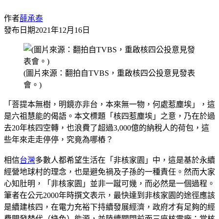
作者
薛承泰
發布日期
2021年12月16日
(圖片來源：翻拍自TVBS，重啟核四公投意見發表
會。)
「菩提本無樹，明鏡亦非台，本來無一物，何處惹塵埃」，這
是六祖慧能的偈語。本文標題「核四惹塵埃」之意，乃在於過
去20年核四空轉，也浪費了超過3,000億的納稅人的荷包，這
些年來走走停停，究竟為哪樁？
相信
台灣
多數人都希望生活在「非核家園」中，這是基於永續
經營地球村的理念，也是避免禍及子孫的一種責任。然而大家
心知肚明，「非核家園」並非一蹴可幾，而必然是一個過程。
筆者在公元2000年時撰文表示，最快達到非核家園的途徑應該
是續建核四，在電力充裕下持續發展經濟，政府才有足夠的經
費開發替代（綠色）能源，並陸續關閉前面三座核電廠；當核