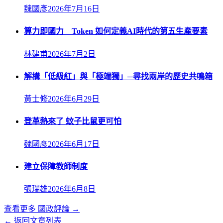
魏國彥
2026年7月16日
算力即國力 Token 如何定義AI時代的第五生產要素
林建甫
2026年7月2日
解構「低級紅」與「極端獨」─尋找兩岸的歷史共鳴箱
黃士修
2026年6月29日
登革熱來了 蚊子比鼠更可怕
魏國彥
2026年6月17日
建立保障教師制度
張瑞雄
2026年6月8日
查看更多
國政評論
→
← 返回文章列表