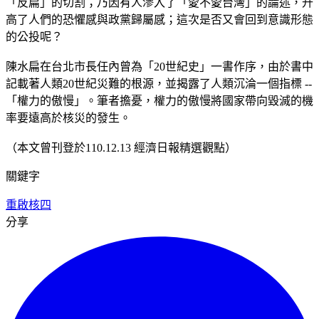
「反扁」的切割；乃因有人滲入了「愛不愛台灣」的論述，升
高了人們的恐懼感與政黨歸屬感；這次是否又會回到意識形態
的公投呢？
陳水扁在台北市長任內曾為「20世紀史」一書作序，由於書中
記載著人類20世紀災難的根源，並揭露了人類沉淪一個指標 --
「權力的傲慢」。筆者擔憂，權力的傲慢將國家帶向毀滅的機
率要遠高於核災的發生。
（本文曾刊登於110.12.13 經濟日報精選觀點）
關鍵字
重啟核四
分享