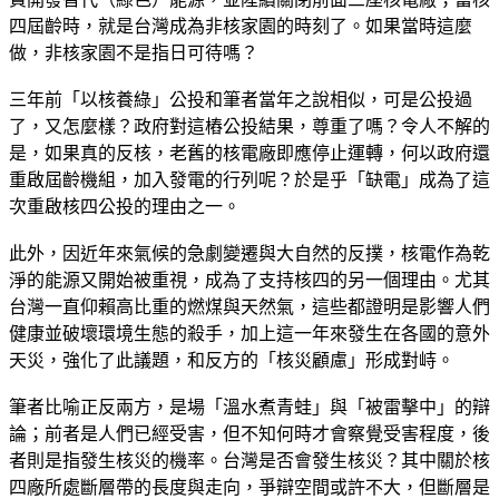
四屆齡時，就是台灣成為非核家園的時刻了。如果當時這麼
做，非核家園不是指日可待嗎？
三年前「以核養綠」公投和筆者當年之說相似，可是公投過
了，又怎麼樣？政府對這樁公投結果，尊重了嗎？令人不解的
是，如果真的反核，老舊的核電廠即應停止運轉，何以政府還
重啟屆齡機組，加入發電的行列呢？於是乎「缺電」成為了這
次重啟核四公投的理由之一。
此外，因近年來氣候的急劇變遷與大自然的反撲，核電作為乾
淨的能源又開始被重視，成為了支持核四的另一個理由。尤其
台灣一直仰賴高比重的燃煤與天然氣，這些都證明是影響人們
健康並破壞環境生態的殺手，加上這一年來發生在各國的意外
天災，強化了此議題，和反方的「核災顧慮」形成對峙。
筆者比喻正反兩方，是場「溫水煮青蛙」與「被雷擊中」的辯
論；前者是人們已經受害，但不知何時才會察覺受害程度，後
者則是指發生核災的機率。台灣是否會發生核災？其中關於核
四廠所處斷層帶的長度與走向，爭辯空間或許不大，但斷層是