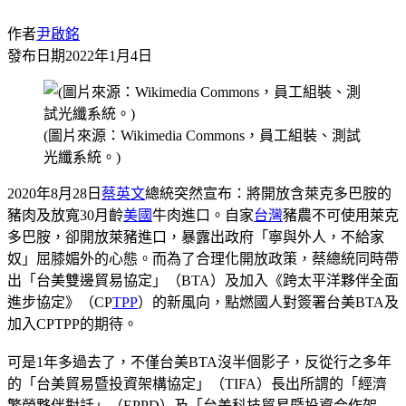
作者
尹啟銘
發布日期
2022年1月4日
(圖片來源：Wikimedia Commons，員工組裝、測試
光纖系統。)
2020年8月28日
蔡英文
總統突然宣布：將開放含萊克多巴胺的
豬肉及放寬30月齡
美國
牛肉進口。自家
台灣
豬農不可使用萊克
多巴胺，卻開放萊豬進口，暴露出政府「寧與外人，不給家
奴」屈膝媚外的心態。而為了合理化開放政策，蔡總統同時帶
出「台美雙邊貿易協定」（BTA）及加入《跨太平洋夥伴全面
進步協定》（CP
TPP
）的新風向，點燃國人對簽署台美BTA及
加入CPTPP的期待。
可是1年多過去了，不僅台美BTA沒半個影子，反從行之多年
的「台美貿易暨投資架構協定」（TIFA）長出所謂的「經濟
繁榮夥伴對話」（EPPD）及「台美科技貿易暨投資合作架