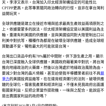
天，李淳又表示，台灣加入印太經濟架構協定的可能性比
CPTPP更高。此等專業隨同政治轉向的行徑，豈非在拿台灣利
益開玩笑。
全球供應鏈是建立在接近市場與追求最高生產效益兩項原則之
上。依據雷蒙多的說法，印太經濟架構協定是以美國利益為主
軸，重建有利美國的供應鏈，並與美國協同對大陸管制出口以
利美中對抗等，種種作為都是在破壞全球供應鏈、造成全球經
貿動盪不安，犧牲最大的可能就是台灣。
台灣出口貨品中約有78%屬於中間財，供下游生產之用，顯示
台灣已深度融入全球供應鏈。美國政府藉著美中對抗，將台灣
推向地緣政治的火藥庫，然後以台灣處於地緣政治風險為由，
要減少對台灣的晶片倚賴，甚至迫使我半導體業者前往不具
競
爭力
的美國投資設廠等，在在違背經濟運行的法則，破壞供應
鏈的全球化，傷害我產業和經濟利益，不僅未見我政府出面護
衛國家利益，反把企業當作提款機，一味與之配合，能說這不
是出賣國家利益的政府嗎？
(本文刊於2021年1月1日中國時報)