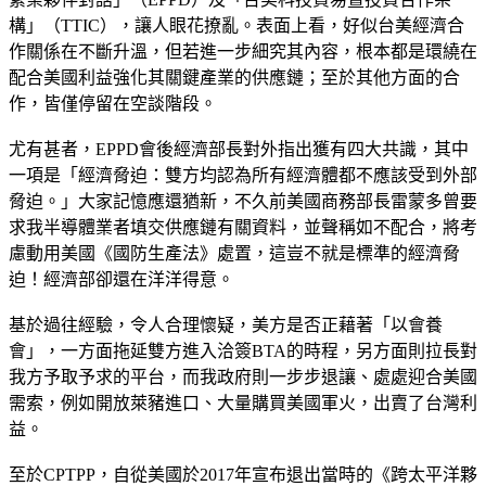
構」（TTIC），讓人眼花撩亂。表面上看，好似台美經濟合
作關係在不斷升溫，但若進一步細究其內容，根本都是環繞在
配合美國利益強化其關鍵產業的供應鏈；至於其他方面的合
作，皆僅停留在空談階段。
尤有甚者，EPPD會後經濟部長對外指出獲有四大共識，其中
一項是「經濟脅迫：雙方均認為所有經濟體都不應該受到外部
脅迫。」大家記憶應還猶新，不久前美國商務部長雷蒙多曾要
求我半導體業者填交供應鏈有關資料，並聲稱如不配合，將考
慮動用美國《國防生產法》處置，這豈不就是標準的經濟脅
迫！經濟部卻還在洋洋得意。
基於過往經驗，令人合理懷疑，美方是否正藉著「以會養
會」，一方面拖延雙方進入洽簽BTA的時程，另方面則拉長對
我方予取予求的平台，而我政府則一步步退讓、處處迎合美國
需索，例如開放萊豬進口、大量購買美國軍火，出賣了台灣利
益。
至於CPTPP，自從美國於2017年宣布退出當時的《跨太平洋夥