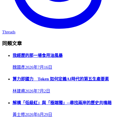
Threads
同類文章
我經歷的那一場食用油風暴
魏國彥
2026年7月16日
算力即國力 Token 如何定義AI時代的第五生產要素
林建甫
2026年7月2日
解構「低級紅」與「極端獨」─尋找兩岸的歷史共鳴箱
黃士修
2026年6月29日