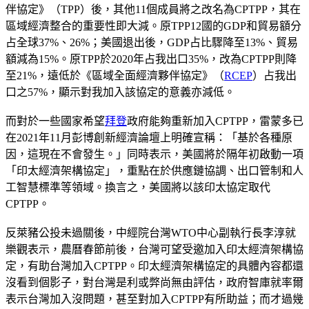
伴協定》（TPP）後，其他11個成員將之改名為CPTPP，其在
區域經濟整合的重要性即大減。原TPP12國的GDP和貿易額分
占全球37%、26%；美國退出後，GDP占比驟降至13%、貿易
額減為15%。原TPP於2020年占我出口35%，改為CPTPP則降
至21%，遠低於《區域全面經濟夥伴協定》（
RCEP
）占我出
口之57%，顯示對我加入該協定的意義亦減低。
而對於一些國家希望
拜登
政府能夠重新加入CPTPP，雷蒙多已
在2021年11月彭博創新經濟論壇上明確宣稱：「基於各種原
因，這現在不會發生。」同時表示，美國將於隔年初啟動一項
「印太經濟架構協定」，重點在於供應鏈協調、出口管制和人
工智慧標準等領域。換言之，美國將以該印太協定取代
CPTPP。
反萊豬公投未過關後，中經院台灣WTO中心副執行長李淳就
樂觀表示，農曆春節前後，台灣可望受邀加入印太經濟架構協
定，有助台灣加入CPTPP。印太經濟架構協定的具體內容都還
沒看到個影子，對台灣是利或弊尚無由評估，政府智庫就率爾
表示台灣加入沒問題，甚至對加入CPTPP有所助益；而才過幾