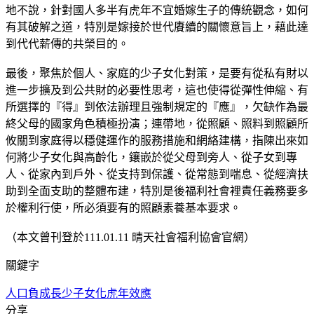
地不說，針對國人多半有虎年不宜婚嫁生子的傳統觀念，如何
有其破解之道，特別是嫁接於世代賡續的關懷意旨上，藉此達
到代代薪傳的共榮目的。
最後，聚焦於個人、家庭的少子女化對策，是要有從私有財以
進一步擴及到公共財的必要性思考，這也使得從彈性伸縮、有
所選擇的『得』到依法辦理且強制規定的『應』，欠缺作為最
終父母的國家角色積極扮演；連帶地，從照顧、照料到照顧所
攸關到家庭得以穩健運作的服務措施和網絡建構，指陳出來如
何將少子女化與高齡化，鑲嵌於從父母到旁人、從子女到專
人、從家內到戶外、從支持到保護、從常態到喘息、從經濟扶
助到全面支助的整體布建，特別是後福利社會裡責任義務要多
於權利行使，所必須要有的照顧素養基本要求。
（本文曾刊登於111.01.11 晴天社會福利協會官網）
關鍵字
人口負成長
少子女化
虎年效應
分享