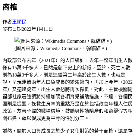
商榷
作者
王順民
發布日期
2022年1月11日
(圖片來源：Wikimedia Commons，躲貓貓。)
內政部公布去年（2021年）的人口統計，去年一整年出生人數
僅有15萬3千多人，已然是創下史上的新低，至於，死亡人數
則為18萬3千多人，則是連續第二年高於出生人數，也就是
說，呈現連續兩年人口負成長的變遷趨向，再加上今年（2022
年）又適逢虎年，出生人數恐將再次探低，對此，主管機關衛
福部社家署強調將持續加碼各項育兒補助措施，不過，各個民
團則是提醒，挽救生育率的重點乃是在於包括改善年輕人住房
政策、友善孕婦的職場環境、鼓勵男性請陪產假和育嬰假等相
關布建，藉以促成更為平等的性別分工。
誠然，關於人口負成長之於少子女化對策的若干商榷，還是存