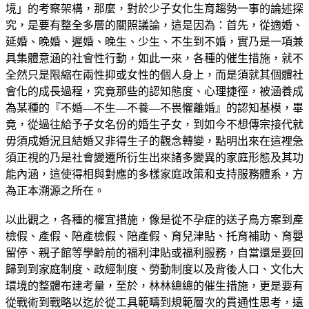
境」的考察架構，那麼，對於少子女化生育趨勢一事的論述探
究，是要有整全多層的關照議論，這是因為：首先，從適婚、
延婚、晚婚、遲婚、晚生、少生、不生到不婚，實乃是一項兼
具集體意涵的社會性行動，如此一來，各種的催生措施，就不
全然只是限縮在兩性抑或女性的個人身上，而是須就其個體社
會化的成長過程，究竟那些的認知態度、心理捷徑，被涵養成
為某種的『不婚—不生—不養—不畏懼離婚』的認知基模，畢
竟，從過往給予子女名份的婚生子女，到如今不想傳宗接代就
毋須成婚況且結婚又非得生子的觀念轉變，點明出來在這裡急
須正視的乃是社會變遷所衍生出來諸多變異的家庭形態及其功
能內涵，這使得相與對應的多樣家庭政策和支持服務體系，方
為正本溯源之所在。
以此觀之，各種的權宜措施，像是從不孕症的送子鳥方案到產
檢假、產假、陪產檢假、陪產假、育兒津貼、托育補助、育嬰
留停、親子館等學齡前的福利津貼或福利服務，自當還是要回
歸到到家庭制度、政經制度、勞動制度以及背後人口、文化大
環境的整體布建考量，至於，林林總總的催生措施，更是要有
從戰術到戰略以迄於從工具範疇到規範層次的貫通性思考，遠