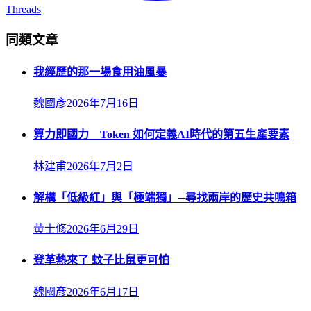
Threads
同類文章
我經歷的那一場食用油風暴
魏國彥
2026年7月16日
算力即國力 Token 如何定義AI時代的第五生產要素
林建甫
2026年7月2日
解構「低級紅」與「極端獨」─尋找兩岸的歷史共鳴箱
黃士修
2026年6月29日
登革熱來了 蚊子比鼠更可怕
魏國彥
2026年6月17日