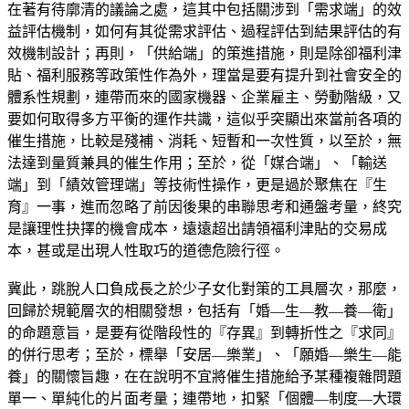
在著有待廓清的議論之處，這其中包括關涉到「需求端」的效
益評估機制，如何有其從需求評估、過程評估到結果評估的有
效機制設計；再則，「供給端」的策進措施，則是除卻福利津
貼、福利服務等政策性作為外，理當是要有提升到社會安全的
體系性規劃，連帶而來的國家機器、企業雇主、勞動階級，又
要如何取得多方平衡的運作共識，這似乎突顯出來當前各項的
催生措施，比較是殘補、消耗、短暫和一次性質，以至於，無
法達到量質兼具的催生作用；至於，從「媒合端」、「輸送
端」到「績效管理端」等技術性操作，更是過於聚焦在『生
育』一事，進而忽略了前因後果的串聯思考和通盤考量，終究
是讓理性抉擇的機會成本，遠遠超出請領福利津貼的交易成
本，甚或是出現人性取巧的道德危險行徑。
冀此，跳脫人口負成長之於少子女化對策的工具層次，那麼，
回歸於規範層次的相關發想，包括有「婚—生—教—養—衛」
的命題意旨，是要有從階段性的『存異』到轉折性之『求同』
的併行思考；至於，標舉「安居—樂業」、「願婚—樂生—能
養」的關懷旨趣，在在說明不宜將催生措施給予某種複雜問題
單一、單純化的片面考量；連帶地，扣緊「個體—制度—大環