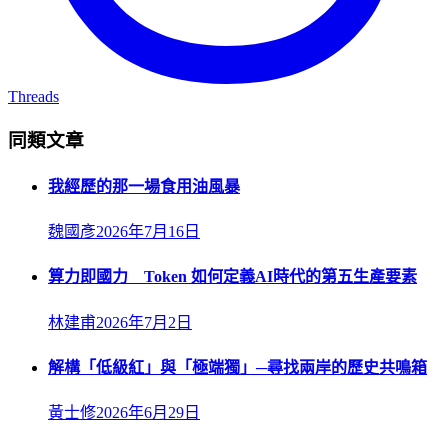
Threads
同類文章
我經歷的那一場食用油風暴
魏國彥
2026年7月16日
算力即國力 Token 如何定義AI時代的第五生產要素
林建甫
2026年7月2日
解構「低級紅」與「極端獨」─尋找兩岸的歷史共鳴箱
黃士修
2026年6月29日