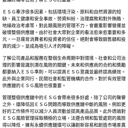
ＥＳＧ牽涉很多因素，包括環境汙染、原料和自然資源的短
缺、員工健康和安全事故、勞資糾紛、治理腐敗和對外賄賂、
地緣政治考慮等，對此類風險的管理不力，會嚴重影響營運並
破壞整個供應鏈。由於社會大眾對企業的看法愈來愈重要和多
元，一旦違背消費者和投資者的信任，絕對會導致銷售額和投
資的減少，並成為吸引人才的障礙。
了解公司產品和服務在整個生命周期中對環境、社會和公司治
理的影響是識別潛在風險的關鍵。未來和供應商的合約和獎勵
都要納入ＥＳＧ準則，可以提高ＥＳＧ意識並最終提高績效。
此外與企業同行、民間社會和監管機構的合作，對於有效管理
供應鏈的ＥＳＧ風險也很重要。
管理整個供應鏈中的ＥＳＧ會帶來很多好處，除了公司的聲譽
之外，還降低因ＥＳＧ問題而導致供應鏈中斷的風險。例如更
好的工作條件可以減少人員流動並提高產品品質。此外透過對
ＥＳＧ風險管理採取積極的立場，法遵合規和監管處罰的風險
得以降低，擁有永續供應鏈還可以讓創新容易和創造市場差異