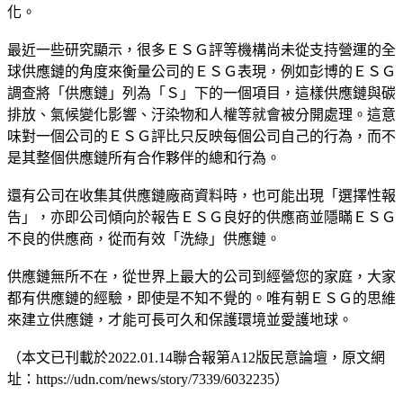
化。
最近一些研究顯示，很多ＥＳＧ評等機構尚未從支持營運的全
球供應鏈的角度來衡量公司的ＥＳＧ表現，例如彭博的ＥＳＧ
調查將「供應鏈」列為「Ｓ」下的一個項目，這樣供應鏈與碳
排放、氣候變化影響、汙染物和人權等就會被分開處理。這意
味對一個公司的ＥＳＧ評比只反映每個公司自己的行為，而不
是其整個供應鏈所有合作夥伴的總和行為。
還有公司在收集其供應鏈廠商資料時，也可能出現「選擇性報
告」，亦即公司傾向於報告ＥＳＧ良好的供應商並隱瞞ＥＳＧ
不良的供應商，從而有效「洗綠」供應鏈。
供應鏈無所不在，從世界上最大的公司到經營您的家庭，大家
都有供應鏈的經驗，即使是不知不覺的。唯有朝ＥＳＧ的思維
來建立供應鏈，才能可長可久和保護環境並愛護地球。
（本文已刊載於2022.01.14聯合報第A12版民意論壇，原文網
址：https://udn.com/news/story/7339/6032235）