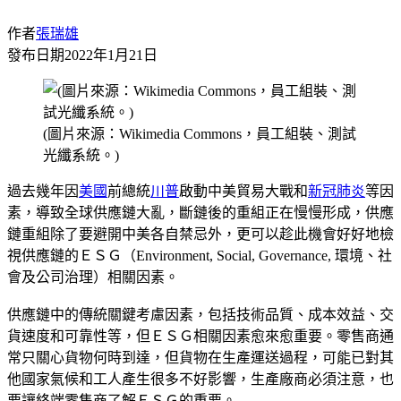
作者
張瑞雄
發布日期
2022年1月21日
(圖片來源：Wikimedia Commons，員工組裝、測試
光纖系統。)
過去幾年因
美國
前總統
川普
啟動中美貿易大戰和
新冠肺炎
等因
素，導致全球供應鏈大亂，斷鏈後的重組正在慢慢形成，供應
鏈重組除了要避開中美各自禁忌外，更可以趁此機會好好地檢
視供應鏈的ＥＳＧ（Environment, Social, Governance, 環境、社
會及公司治理）相關因素。
供應鏈中的傳統關鍵考慮因素，包括技術品質、成本效益、交
貨速度和可靠性等，但ＥＳＧ相關因素愈來愈重要。零售商通
常只關心貨物何時到達，但貨物在生產運送過程，可能已對其
他國家氣候和工人產生很多不好影響，生產廠商必須注意，也
要讓終端零售商了解ＥＳＧ的重要。