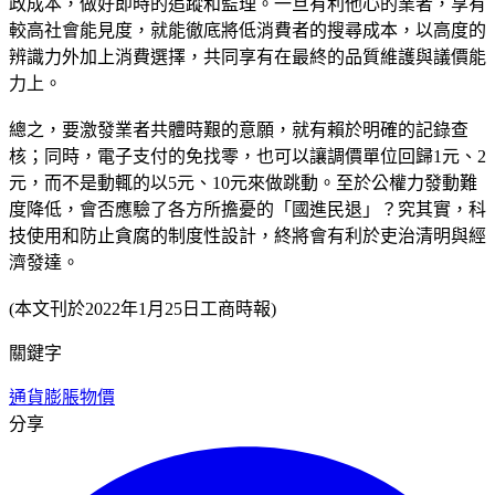
政成本，做好即時的追蹤和監理。一旦有利他心的業者，享有
較高社會能見度，就能徹底將低消費者的搜尋成本，以高度的
辨識力外加上消費選擇，共同享有在最終的品質維護與議價能
力上。
總之，要激發業者共體時艱的意願，就有賴於明確的記錄查
核；同時，電子支付的免找零，也可以讓調價單位回歸1元、2
元，而不是動輒的以5元、10元來做跳動。至於公權力發動難
度降低，會否應驗了各方所擔憂的「國進民退」？究其實，科
技使用和防止貪腐的制度性設計，終將會有利於吏治清明與經
濟發達。
(本文刊於2022年1月25日工商時報)
關鍵字
通貨膨脹
物價
分享