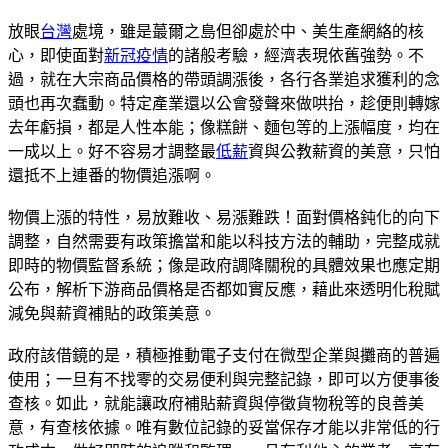
放眼
台灣
處境，雖是蕞爾之島但卻處於中、美生產網絡的核
心，即使面對
新冠疫情
的諸般考驗，經濟表現依舊強勢。不
過，就在大宗商品價格的帶頭調漲後，各行各業追求獲利的念
頭也再次蠢動。特定產業還以公會發聲來做哄抬，趁便則轉嫁
去年虧損，都是人性本能；像糕餅、麵包等的上漲幅度，均在
一成以上。好不容易才調整最
低薪
資與公教薪資的美意，只怕
還抵不上連番的物價追漲啊。
物價上漲的特性，易放難收、易漲難跌！面對價格鈍化的向下
調整，自然需要有政策擔當和能以科技方法的輔助，完整成就
即時的物價監督系統；像是政府調降關稅的具體效果也應定期
公布，解析下游商品價格是否都如實反應，藉此來透明化稅賦
減免與薪資補貼的政策美意。
政府該借鏡的是，積極推動電子支付在微型企業與攤商的普遍
使用；一旦有不找零的交易便利與完整記錄，即可以方便事後
查核。如此，就能讓政府補貼薪資與停徵貨物稅等的良善美
意，有查核依據。唯有數位記錄的妥當保存才能以非常低的行