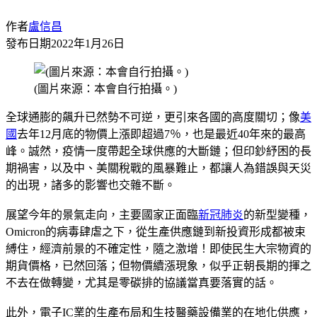
作者
盧信昌
發布日期
2022年1月26日
(圖片來源：本會自行拍攝。)
全球通膨的飆升已然勢不可逆，更引來各國的高度關切；像
美
國
去年12月底的物價上漲即超過7％，也是最近40年來的最高
峰。誠然，疫情一度帶起全球供應的大斷鏈；但印鈔紓困的長
期禍害，以及中、美關稅戰的風暴難止，都讓人為錯誤與天災
的出現，諸多的影響也交雜不斷。
展望今年的景氣走向，主要國家正面臨
新冠肺炎
的新型變種，
Omicron的病毒肆虐之下，從生產供應鏈到新投資形成都被束
縛住，經濟前景的不確定性，隨之激增！即使民生大宗物資的
期貨價格，已然回落；但物價續漲現象，似乎正朝長期的揮之
不去在做轉變，尤其是零碳排的協議當真要落實的話。
此外，電子IC業的生產布局和生技醫藥設備業的在地化供應，