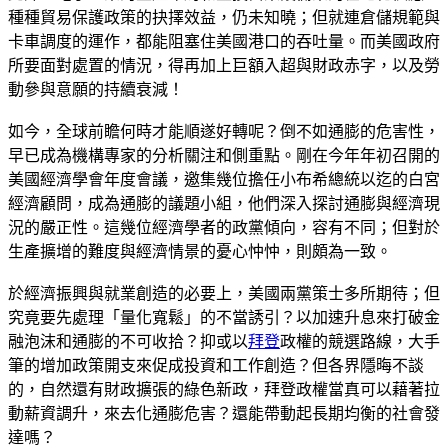
種種貿易保護政策的抉擇效益，仍未知曉；但就連倉儲規範與
卡車調度的運作，都能阻塞住美國港口的吞吐量。而美國政府
所要面對處置的情況，得再加上巨額入超與財政赤字，以及勞
動參與意願的持續衰減！
如今，全球前瞻何時才能順遂好轉呢？倒不如通膨的危害性，
早已成為機構專家的分析關注和側重點。剛在今年年初召開的
美國經濟學會年度會議，邀集幾位擔任小布希總統以迄的白宮
經濟顧問，成為通膨的議題小組，他們深入探討通膨與經濟現
況的嚴正性。這幾位經濟學者的政黨傾向，容有不同；但對於
生產擴增的難度與經濟情景的憂心忡忡，則頗為一致。
於經濟振興與就業創造的必要上，美國兩黨策士多所期待；但
究竟要先處理「量化寬鬆」的不當誘引？以加速升息來打破金
融泡沫和通膨的不可收拾？抑或以
拜登
政權的競選路線，大手
筆的增加政策開支來促成投資和工作創造？但各界隱晦不談
的，自然還有財政擴張的綠色新政，拜登政權當真可以藉著拉
動薪資調升，來去化通膨危害？還能帶動起長期均衡的社會發
達嗎？