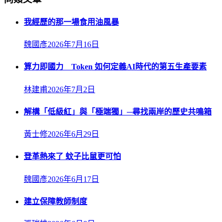
我經歷的那一場食用油風暴
魏國彥
2026年7月16日
算力即國力 Token 如何定義AI時代的第五生產要素
林建甫
2026年7月2日
解構「低級紅」與「極端獨」─尋找兩岸的歷史共鳴箱
黃士修
2026年6月29日
登革熱來了 蚊子比鼠更可怕
魏國彥
2026年6月17日
建立保障教師制度