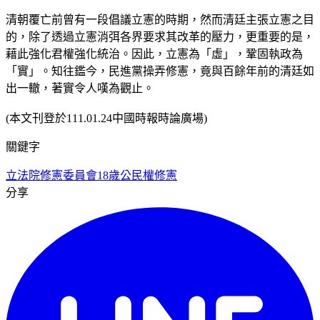
清朝覆亡前曾有一段倡議立憲的時期，然而清廷主張立憲之目
的，除了透過立憲消弭各界要求其改革的壓力，更重要的是，
藉此強化君權強化統治。因此，立憲為「虛」，鞏固執政為
「實」。知往鑑今，民進黨操弄修憲，竟與百餘年前的清廷如
出一轍，著實令人嘆為觀止。
(本文刊登於111.01.24中國時報時論廣場)
關鍵字
立法院修憲委員會
18歲公民權
修憲
分享