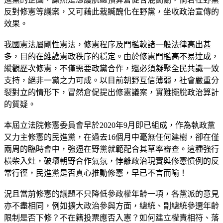
反對修憲等議案，又可藉此栽贓醜化在野黨，坐收政治宣傳的
效果。
我國憲法屬剛性憲法，修憲程序及門檻較諸一般法律高出甚
多，目的在維護憲政秩序的穩定。由於修憲門檻高不易達成，
縱觀歷次修憲，不僅需要政黨合作，還必須凝聚全民共識一致
支持，絕非一黨之力可成。以目前朝野互信薄弱，社會嚴重分
裂對立的情形下，冒然倉促提出修憲議案，實難擺脫政治算計
的質疑。
本屆立法院修憲委員會早於2020年9月即已組成，作為執政黨
又力主修憲的民進黨，在過去16個月中毫無任何建樹，卻在僅
兩周的臨時會中，強逼在野黨就範配合其草率審查。這種強行
橫柴入灶，破壞朝野合作氣氛，悖離政治現實與修憲慣例的反
常行徑，民進黨是否真心推動修憲，早已不言而喻！
況且當前修憲的議題不只降低參政權年齡一項，各黨派的意見
亦不盡相同，例如擴大政治參與方面，總統、副總統參選年齡
限制是否下修？不在籍投票應否入憲？如何建立權責相符、落