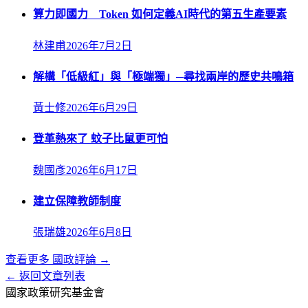
算力即國力 Token 如何定義AI時代的第五生產要素
林建甫
2026年7月2日
解構「低級紅」與「極端獨」─尋找兩岸的歷史共鳴箱
黃士修
2026年6月29日
登革熱來了 蚊子比鼠更可怕
魏國彥
2026年6月17日
建立保障教師制度
張瑞雄
2026年6月8日
查看更多
國政評論
→
← 返回文章列表
國家政策研究基金會