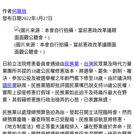
作者
何展旭
發布日期
2022年1月27日
(圖片來源：本會自行拍攝，當前憲政改革議題面
面觀公聽會。)
日前立法院修憲委員會通過由
民進黨
、
台灣
民眾黨及時代力量
黨團所共提的18歲公民權修憲版本，將選舉、罷免、創制、複
決、參加公投及被選舉權之年齡門檻下修至18歲。由於議決時
國民黨
缺席，民進黨隨即批評國民黨嘴巴說支持18歲公民權，
實際上卻是修憲打假球。民進黨如此迫不及待痛斥最大在野
黨，其假藉修憲進行政治操弄的心態，已表露無遺。
民進黨以處理總預算急迫為由，發起召開立法院臨時會，然而
總預算龐雜，審查時限本已受壓縮，民進黨卻執意將修憲、
《地方制度法》修正等重大議程排入，讓在野黨疲於奔命。民
進黨的企圖，顯然是想護航總預算倉促含混闖關，倘若在野黨