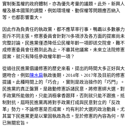
實制衡濫權的政府體制，亦為優先考量的議題。此外，新興人
權及基本國策的調整，例如環境權、動保權等問題應否納入
等，也都影響重大。
因此作為負責任的執政黨，都不應草率行事，鴨霸以多數暴力
拒斥不同主張。修憲委員會針對70多項涉及各方面的提案尚未
完整討論，民進黨僅憑降低公民權年齡一項即送交院會，難不
成修憲委員會任務到此為止，不審其他議案，未來立法院修憲
提案，就只有降低參政權年齡一項？
從過往民進黨倡議修憲的歷史來看，提出的時間大多正好與大
選吻合，例如
陳水扁
執政後期，2014年、2017年及目前的修憲
提議。此種時間上的「巧合」，實則是政治操作的「巧門」。
民進黨的真正盤算，是啟動修憲訴諸民意，將修憲綁大選，對
手政黨所能做的，只能消極拿香跟拜，否則就只能不跟進，抵
制對抗，屆時民進黨再將對手政黨打成與民意對立的「反改
革」勢力。不論修憲是否成案，均有利於大選的政治動員，尤
其當下民進黨更是以鞏固執政為念。至於修憲的內容為何，早
已無關宏旨。