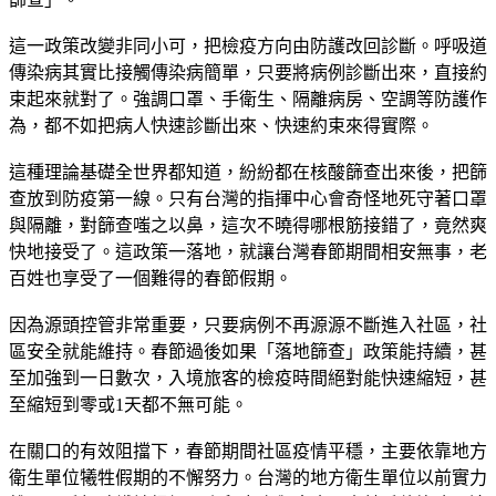
這一政策改變非同小可，把檢疫方向由防護改回診斷。呼吸道
傳染病其實比接觸傳染病簡單，只要將病例診斷出來，直接約
束起來就對了。強調口罩、手衛生、隔離病房、空調等防護作
為，都不如把病人快速診斷出來、快速約束來得實際。
這種理論基礎全世界都知道，紛紛都在核酸篩查出來後，把篩
查放到防疫第一線。只有台灣的指揮中心會奇怪地死守著口罩
與隔離，對篩查嗤之以鼻，這次不曉得哪根筋接錯了，竟然爽
快地接受了。這政策一落地，就讓台灣春節期間相安無事，老
百姓也享受了一個難得的春節假期。
因為源頭控管非常重要，只要病例不再源源不斷進入社區，社
區安全就能維持。春節過後如果「落地篩查」政策能持續，甚
至加強到一日數次，入境旅客的檢疫時間絕對能快速縮短，甚
至縮短到零或1天都不無可能。
在關口的有效阻擋下，春節期間社區疫情平穩，主要依靠地方
衛生單位犧牲假期的不懈努力。台灣的地方衛生單位以前實力