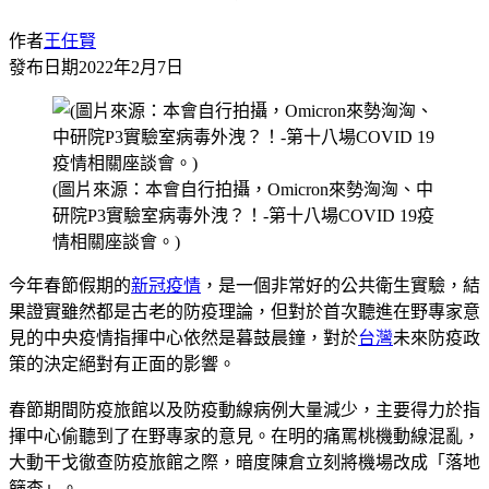
作者
王任賢
發布日期
2022年2月7日
(圖片來源：本會自行拍攝，Omicron來勢洶洶、中
研院P3實驗室病毒外洩？！-第十八場COVID 19疫
情相關座談會。)
今年春節假期的
新冠疫情
，是一個非常好的公共衛生實驗，結
果證實雖然都是古老的防疫理論，但對於首次聽進在野專家意
見的中央疫情指揮中心依然是暮鼓晨鐘，對於
台灣
未來防疫政
策的決定絕對有正面的影響。
春節期間防疫旅館以及防疫動線病例大量減少，主要得力於指
揮中心偷聽到了在野專家的意見。在明的痛罵桃機動線混亂，
大動干戈徹查防疫旅館之際，暗度陳倉立刻將機場改成「落地
篩查」。