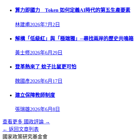
算力即國力 Token 如何定義AI時代的第五生產要素
林建甫
2026年7月2日
解構「低級紅」與「極端獨」─尋找兩岸的歷史共鳴箱
黃士修
2026年6月29日
登革熱來了 蚊子比鼠更可怕
魏國彥
2026年6月17日
建立保障教師制度
張瑞雄
2026年6月8日
查看更多
國政評論
→
← 返回文章列表
國家政策研究基金會