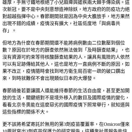
雄厚，手無寸鐵地根絕了小兒麻痺與瘧疾兩大棘手傳染病。這
次新冠，要不是中央刻意想造神除妖，地方政府的防疫功力絕
對超越指揮中心。春節期間就是因為中央大膽放手，地方果然
出現不錯的成績，疫情沒有擴大，社區低度地「與病毒共
存」。
但地方為什麼在春節期間還不能將病例數由二位數壓到個位
數？原因在於地方的篩查依然無法做到「及時篩查結果」，也
沒有資源可約束等待核酸篩查結果的人，讓具有風險的人依然
可以有足跡傳給其他人，這也是地方一直病例不斷的原因，如
果不改正，疫情隨時會找到地方衛生局百密一疏的破口鑽出
來，到時就難保不會出現類似日本的大爆發。
春節過後若要讓國人還能維持春節的生活自由度，甚至更加開
放的生活，關鍵絕對不是境外移入的數目及國際疫情的變化，
看看北京冬奧能在這麼惡劣的國際疫情下照常舉行，就知道與
這些指標的關係不大。
更不該將希望寄託於無用的第3劑疫苗覆蓋率，在Omicron僅來
10周就寫出3劑疫苗保護力的研究報告，這種鬼扯蛋報告能信