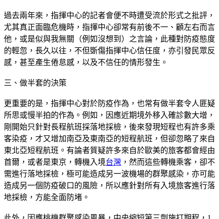
過去兩年來，指揮中心的記者會便不時遭受流於形式之批評，
尤其真正面臨危機時，指揮中心卻常有前後不一、顧左右而言
他，或是似與我無關（例如沒想到）之言論，此種對防疫態度
的輕忽，長久以往，不但斲傷指揮中心信任度，亦引發民眾反
感，甚至產生倦怠感，以及不信任的情形發生。
三、做半套的決策
更重要的是，指揮中心對於防疫作為，也常有做半套令人匪疑
所思或慢半拍的作為。例如，因應近期境外移入確診數大增，
剛開始只針對長程航班採落地採檢，後來發現短程也有許多乘
客染疫，才又增加南亞及東南亞的短程航班，但卻忽略了來自
東北亞短程航班。有論者質疑許多來自於歐美的旅客都會經由
首爾，或者是東京，轉機入境
台灣
，然而這些轉機乘客，卻不
需進行落地採檢，極可能造成另一波機場的群聚感染，亦可能
造成另一個防疫破口的風險，所以應針對所有入境旅客進行落
地採檢，方能全面防堵。
此外，因應桃機群聚感染風暴，中央縮短第三劑施打期程，1