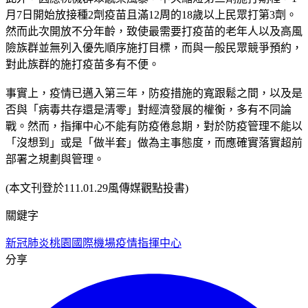
月7日開始放接種2劑疫苗且滿12周的18歲以上民眾打第3劑。
然而此次開放不分年齡，致使最需要打疫苗的老年人以及高風
險族群並無列入優先順序施打目標，而與一般民眾競爭預約，
對此族群的施打疫苗多有不便。
事實上，疫情已邁入第三年，防疫措施的寬跟鬆之間，以及是
否與「病毒共存還是清零」對經濟發展的權衡，多有不同論
戰。然而，指揮中心不能有防疫倦怠期，對於防疫管理不能以
「沒想到」或是「做半套」做為主事態度，而應確實落實超前
部署之規劃與管理。
(本文刊登於111.01.29風傳媒觀點投書)
關鍵字
新冠肺炎
桃園國際機場
疫情指揮中心
分享