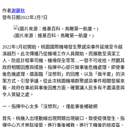
作者
謝麗秋
發布日期
2022年2月7日
(圖片來源：維基百科，鳥瞰第一航廈。)
2022年1月初開始，桃園國際機場發生聚感染事件延燒至今越
演越烈。此次傳播乃從機場工作人員開始，而擴散至清潔工
人、防疫計程車司機、機場保全等等…一發不可收拾。然觀其
政府相關因應與措施，指揮中心卻只做事後危機處理，即使事
後危機處理，還面臨「沒想到」的回應，以及「做半套」的決
策方式，引發爭議。從此次桃園機場群聚感染事件相關發展來
看，政府在事前與事後因應方面，確實讓人民多有不盡滿意與
令人質疑之處。
一、指揮中心太多「沒想到」，僅能事後補破網
首先，桃機入出境動線出現問題出現破口，致使疫情發生，指
揮中心方才進駐接管，進行事後補救，進行下機後的檢疫區、