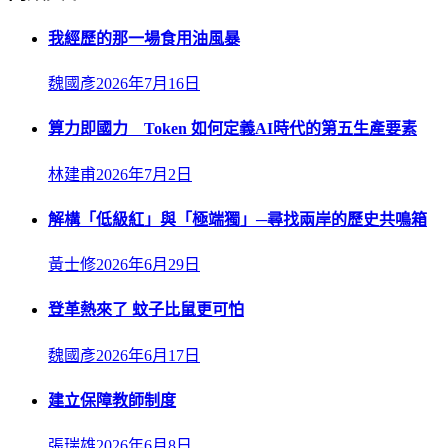
我經歷的那一場食用油風暴
魏國彥
2026年7月16日
算力即國力 Token 如何定義AI時代的第五生產要素
林建甫
2026年7月2日
解構「低級紅」與「極端獨」─尋找兩岸的歷史共鳴箱
黃士修
2026年6月29日
登革熱來了 蚊子比鼠更可怕
魏國彥
2026年6月17日
建立保障教師制度
張瑞雄
2026年6月8日