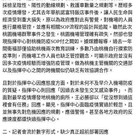
採檢呈陰性、陽性的動線規劃、救護車數量之規劃等。歷經多
次疫情爆發，尤其去年華航諾富特飯店事件後，讓人民生命與
經濟受到重大損失，原以為政府應對此有警覺，對機場的人員
進行嚴格管控，並應有相關SOP流程的設計與追蹤。雖然此次
桃園機場群聚事件之發生，桃園機場管理確有疏失，然卻也發
現指揮中心對桃機防疫SOP付之闕如。據媒體報導，過去一年
間衛福部僅協助桃機兩次教育訓練，多數乃由桃機自行摸索防
疫準則，而機場工作人員也缺乏管控觀念，可顯示政府並沒有
因多次疫情經驗而增強防疫管理。做為桃機主管機關的交通部
以及指揮中心之間的跨機關似仍缺乏有效協調合作。
且對於指揮中心因應態度方面，對於未何不及早介入機場防疫
的質疑，指揮中心則回應「因過去未發生交叉感染事件」，而
面對最早疫情爆發地桃機的廁所，王必勝卻以「從沒想到過這
裡會有任務」回應。顯見，指揮中心面臨疫情實過於輕忽，且
並無事先對危機因應的規劃，應值警惕。甚至各地方政府的反
應速度都還快過指揮中心。
二、記者會流於數字形式，缺少真正超前部署因應