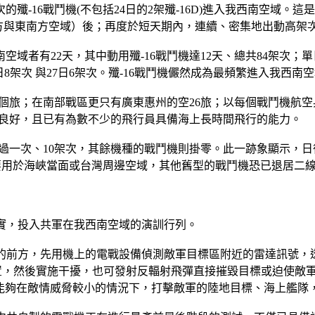
的殲-16戰鬥機(不包括24日的2架殲-16D)進入我西南空域。這
灣南方與東南方空域）後；再度於短天期內，連續、密集地出動高架次
域者有22天，其中動用殲-16戰鬥機達12天、總共84架次；單
、24日8架次 與27日6架次。殲-16戰鬥機儼然成為最頻繁進入我西
個旅；在南部戰區更只有廣東惠州的空26旅；以每個戰鬥機航空
況良好，且已有為數不少的飛行員具備海上長時間飛行的能力。
日出動過一次、10架次，其餘機種的戰鬥機則掛零。此一跡象顯示
主要用於海峽當面或台灣周邊空域，其他舊型的戰鬥機恐已退居二
證實，投入共軍在我西南空域的演訓行列。
群的前方，先用機上的電戰設備偵測敵軍目標區附近的雷達訊號
位置，然後實施干擾，也可發射反輻射飛彈直接摧毀目標或迫使敵
鬥機，能夠在敵情威脅較小的情況下，打擊敵軍的陸地目標、海上艦