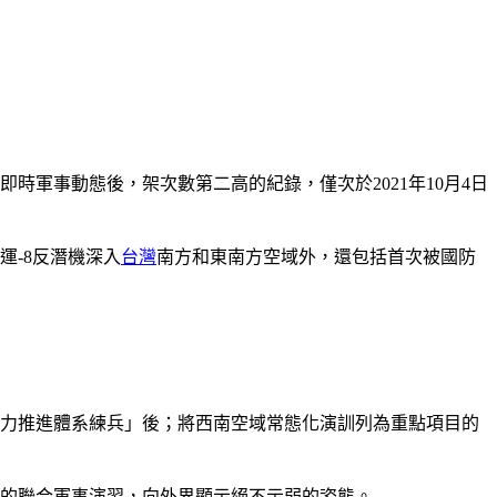
即時軍事動態後，架次數第二高的紀錄，僅次於2021年10月4日
運-8反潛機深入
台灣
南方和東南方空域外，還包括首次被國防
「大力推進體系練兵」後；將西南空域常態化演訓列為重點項目的
的聯合軍事演習，向外界顯示絕不示弱的姿態。