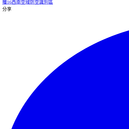
殲16
西南空域
防空識別區
分享