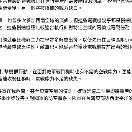
款中共自製的電戰機正在進行量產前最後階段的測試，不僅已具
油能量後，另一個將被填補的戰力缺口。
機種，也曾多次參加西南空域的演訓；但這些電戰機幾乎都是慢
之，這些慢速機種比較適合執行針對特定空域的電偵或電戰任務
可能就要比機群主力提早許多時間出發，以便先行在目標區附近
隊時嚴重缺乏彈性，敵軍也可能從這些慢速電戰機提前出海的徵
可隨同打擊機群行動，在面對敵軍戰鬥機時也有不錯的空戰能力，
距離攻勢任務時，電戰能力不足的缺失。
，相繼投入共軍在我西南、甚至東南空域的演訓，確實是這二型機即將
的將來逐步改善。對國軍的防空體系、國軍在台灣東部與西太平洋