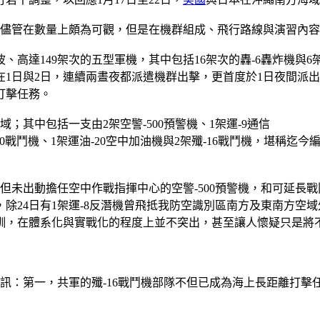
群，儘管在數量上頗為可觀，但是在機群組成、飛行路線與演習內
、高達149架次的五型軍機，其中包括16架次的轟-6轟炸機與6
日與2日，連續兩晝夜都派遣機群出擊，更首度於1日夜間派出殲-
打擊任務。
域；其中包括一支由2架空警-500預警機、1架運-9通信
-10戰鬥機、1架運油-20空中加油機與2架殲-16戰鬥機，堪
，但未出動擔任空中作戰指揮中心的空警-500預警機，和可延長
面，除24日有1架運-8反潛機曾飛抵我防空識別區南方及東南方
訓，在體系化與實戰化的程度上並不突出，甚至讓人懷疑只是將
的警訊：第一，共軍的殲-16戰鬥機部隊不但已成為海上長距離打