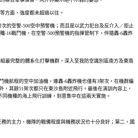
容等方面，強度都未超過以往。
架次的空警-500空中預警機；而且是以武力犯台及反介入／拒止
16戰鬥機，在空警-500預警機的指揮管制下，伴隨轟-6轟炸
稱迄今編組最完整的體系化打擊機群，深入至我防空識別區南方及東南
戰鬥機航程的空中加油機，連轟-6轟炸機也僅有3架次，在機群編
空域外，其餘51架次都只在東沙島附近飛行。最後在演訓內容上，
不同機種的海上飛行訓練，刻意集中在這兩天實施。
擊任務的主力，機隊的戰備程度與機務狀況也十分良好；第二，國