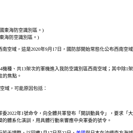
中國東海防空識別區。)
西南空域，這是2020年9月17日，國防部開始常態化公布西南空域
4機種、共13架次的軍機進入我防空識別區西南空域；其中除1架
注的焦點。
南空域，可能原因包括：
軍委2022年1號命令，向全體共軍發布「開訓動員令」，要求
模的體系化演訓，用具體行動來響應中央軍委的號令。
干調整，以回應1月17日至22日，
美國
與日本在沖繩南方海域