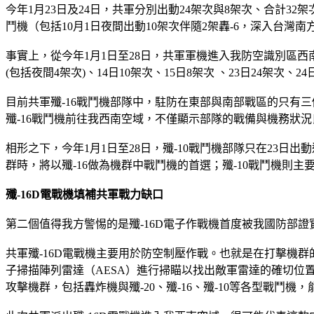
今年1月23日及24日，共軍分別出動24架次與8架次、合計32架次
鬥機（包括10月1日夜間出動10架次伴隨2架轟-6，深入台
事實上，從今年1月1日至28日，共軍軍機進入我防空識別區西南空
(包括夜間4架次)、14日10架次、15日8架次 、23日24架次
目前共軍殲-16戰鬥機部隊中，駐防在東部與南部戰區的只有三
殲-16戰鬥機前往我西南空域，不僅顯示部隊的戰備與機務狀
相形之下，今年1月1日至28日，殲-10戰鬥機部隊只在23
群時，將以殲-16做為機群中戰鬥機的首選；殲-10戰鬥機則
殲-16D電戰機填補共軍戰力缺口
第二個值得我方警惕的是殲-16D電子作戰機首度被我國防部
共軍殲-16D電戰機主要用於防空制壓作戰。也就是在打擊機
子掃描陣列雷達（AESA）進行掃瞄以找出敵軍雷達的確切
攻擊機群，包括轟炸機與殲-20、殲-16、殲-10等各型戰