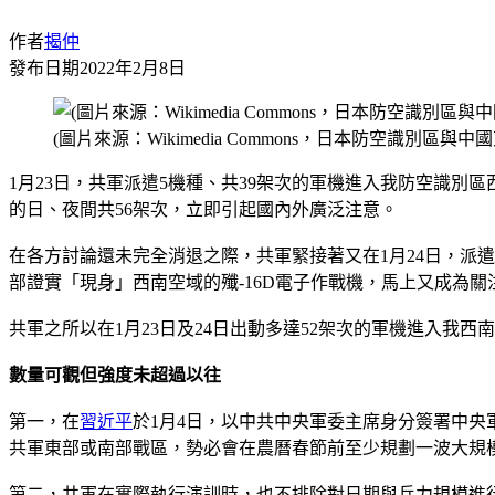
作者
揭仲
發布日期
2022年2月8日
(圖片來源：Wikimedia Commons，日本防空識別區與
1月23日，共軍派遣5機種、共39架次的軍機進入我防空識別區
的日、夜間共56架次，立即引起國內外廣泛注意。
在各方討論還未完全消退之際，共軍緊接著又在1月24日，派遣
部證實「現身」西南空域的殲-16D電子作戰機，馬上又成為關
共軍之所以在1月23日及24日出動多達52架次的軍機進入我西
數量可觀但強度未超過以往
第一，在
習近平
於1月4日，以中共中央軍委主席身分簽署中央
共軍東部或南部戰區，勢必會在農曆春節前至少規劃一波大規
第二，共軍在實際執行演訓時，也不排除對日期與兵力規模進行若