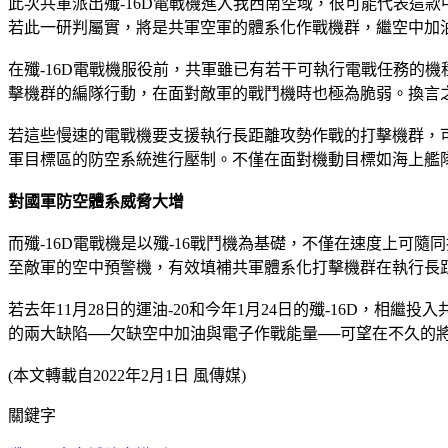
此次共軍派出殲-16D電戰機進入我西南空域，很可能代表這
若此一研判屬實，將是共軍空軍的體系化作戰機群，繼空中加
在殲-16D電戰機服役前，共軍雖已有若干可執行電戰任務的
擊機群的編隊行動，在面對敵軍的戰鬥機時也極為脆弱。換言
若這些慢速的電戰機要支援執行長距離攻勢作戰的打擊機群，
軍目標區的防空系統進行壓制。不僅在面對機動目標如海上艦
對國軍防空體系威脅大增
而殲-16D電戰機是以殲-16戰鬥機為基礎，不僅在速度上
至敵軍的空中預警機，有效填補共軍體系化打擊機群在執行長
若去年11月28日的運油-20和今年1月24日的殲-16D
的兩大缺陷──欠缺空中加油與電子作戰能量──可望在不久
(本文轉載自
2022年2月1日 風傳媒)
關鍵字