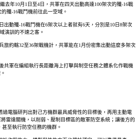
是繼去年10月1日至4日，共軍在四天出動高達100架次的殲-16戰
的殲-16戰鬥機前往此一空域。
日出動殲-16戰鬥機在6架次以上者就有6天，分別是10日8架次
南空域演訓的不速之客。
兵旅約轄32至36架戰機計，共軍能在1月份密集出動這麼多架次
，日後共軍在編組執行長距離海上打擊與制空任務之體系化作戰機
線。
，透過電腦研判出對己方機群最具威脅性的目標後，再用主動電
軍將雷達關機，以削弱、壓制目標區的敵軍防空系統；讓後方的
隊，甚至執行防空任務的機群。