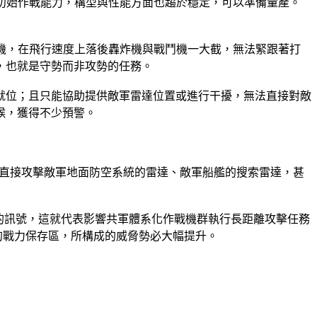
備初始作戰能力，構型與性能方面也趨於穩定，可以準備量產。
速機，在飛行速度上落後轟炸機與戰鬥機一大截，無法緊跟著打
，也就是守勢而非攻勢的任務。
就位；且只能協助提供敵軍雷達位置或進行干擾，無法直接對敵
候，獲得不少預警。
更能直接攻擊敵軍地面防空系統的雷達、敵軍船艦的搜索雷達，甚
量產的訊號，這就代表影響共軍體系化作戰機群執行長距離攻擊任務
的戰力保存區，所構成的威脅勢必大幅提升。