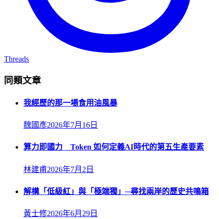
Threads
同類文章
我經歷的那一場食用油風暴
魏國彥
2026年7月16日
算力即國力 Token 如何定義AI時代的第五生產要素
林建甫
2026年7月2日
解構「低級紅」與「極端獨」─尋找兩岸的歷史共鳴箱
黃士修
2026年6月29日