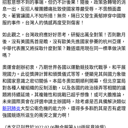
招惹意想不到的事端，但仍不計後果！隨後，政策急轉彎的消
息一出，反招人權團體痛批致使國家尊嚴受辱，不啻顏面盡
失，著實讓國人不知所措！無奈，隔日又發生黃郁婷穿中國隊
服的事件，台灣人的情感再度受到傷害！
如此觀之，台灣政府應好好思考，研擬出萬全對策！否則數月
後，沒有美國馬首是瞻，沒有歐美先進國家參賽的杭州亞運，
中華代表團又將採取什麼對策？難道還用現在同一標準做決策
嗎？
奧運會創辦初衷，乃期世界各國以運動競技取代戰爭，和平展
現國力。此從獎牌計算和頒獎儀式等等，便顯見其與國力象徵
和國家意識之密切關係。本屆冬奧如期順利開幕，但北京當局
對各種人權組織的反制活動，以及各國的政治操弄等相關的議
題將持續延燒，其複雜性和挑戰已超乎想像！或可大膽推論，
未來國際奧會在評選申請主辦國時，除考慮是否具備解決類似
新冠肺炎
大型公衛危機的能力外，還得多多斟酌其是否有處理
強國競逐所滋生的衝突之實力啊！
（本文已刊登於2022.02.06聯合報第A10版民意論壇）