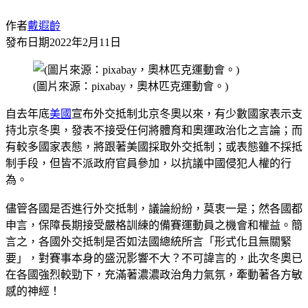
作者
戴遐齡
發布日期
2022年2月11日
(圖片來源：pixabay，奧林匹克運動會。)
自去年底
美國
宣布外交抵制北京冬奧以來，有少數國家表示支
持北京冬奧，發表不接受任何將體育和奧運政治化之言論；而
有較多國家表態，將跟著美國採取外交抵制；或表態雖不採抵
制手段，但皆不派政府官員參加，以抗議中國侵犯人權的行
為。
儘管各國是否進行外交抵制，議論紛紛，莫衷一是；然各國都
申言，保障長期接受嚴格訓練的備賽運動員之機會和權益。簡
言之，各國外交抵制是否如法國總統所言「形式化且無關緊
要」，對賽事本身的盛況影響不大？不可諱言的，此次冬奧已
在各國強烈較勁下，充滿著濃濃政治角力氣氛，牽動著各方敏
感的神經！