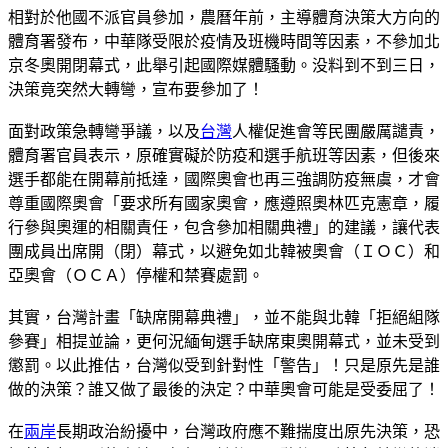
相對於他國不派官員參加，農曆年前，主導體育決策大方向的
體育署發布，中華隊受限於疫情及班機時間等因素，不參加北
京冬奧開閉幕式，此舉引起國際媒體騷動。没料到不到三日，
決策竟突然大轉彎，宣布要參加了！
面對政策急轉彎爭議，以及
台灣
人權促進會等民團嚴厲譴責，
體育署官員表示，原確實礙於防疫和選手航班等因素，但後來
選手都能在開幕前抵達，國際奧會也再三強調防疫無虞，才會
尊重國際奧會「要求所有國家奧會，應遵照奧林匹克憲章，履
行參與奧運的相關責任，包含參加相關典禮」的建議，讓代表
團成員出席開（閉）幕式，以避免如北韓被奧會（ＩＯＣ）和
亞奧會（ＯＣＡ）停權和禁賽處罰。
其實，台灣計畫「缺席開幕典禮」，並不能與北韓「拒絕組隊
參賽」相提並論，更何況緬甸選手缺席東奧開幕式，並未受到
懲罰。以此推估，台灣似受到針對性「警告」！只是原先是誰
做的決策？誰又做了最後的決定？中華奧會可能是受委屈了！
在
兩岸
長期政治紛擾中，台灣政府應不難揣度出原先決策，恐