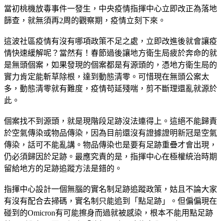
當初桃機放毒事件一發生，中央疫情指揮中心立即改正為落地
篩查，就無須再2周的觀察期，疫情立刻下來。
這波社區疫情有沒有哪項政策不足之處，立即改進後就會讓疫
情快速緩解呢？當然有！春節過後讓地方衛生局疲於奔命的就
是無頭個案，如果發現的個案都是有源頭的，憑地方衛生局的
實力肯定能斬草除根，達到動態清零。可惜現在無頭公案太
多，動態清零就有難度，疫情苟延殘喘，剪不斷理還亂就源於
此。
個案找不到源頭，就是現階段足跡沒法連得上。這絕不能歸責
於空氣傳染或物品傳染，因為目前還沒有證據證明新冠是空氣
傳染，話可不能亂講。物品傳染也是要有足跡重疊才會出現，
仍必須歸因於足跡。最應究責的是，指揮中心在極權統治時期
留給地方的足跡追蹤方法是錯的。
指揮中心設計一個無腦的實名制足跡追蹤政策，姑且不論大家
有沒有配合去掃碼，實名制只能追到「點足跡」。但偏偏現在
碰到的Omicron有可能擦身而過就被感染，根本不能用點足跡