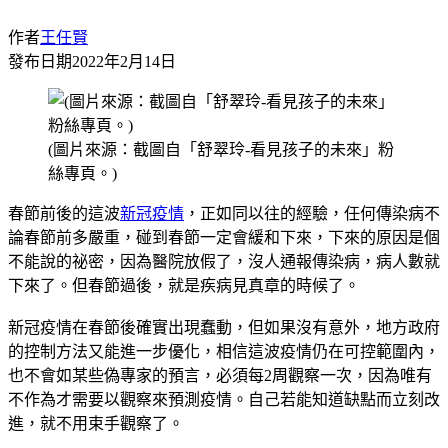
作者
王任賢
發布日期
2022年2月14日
(圖片來源：截圖自「舒翠玲-看見孩子的未來」粉
絲專頁。)
春節前後的這波
新冠疫情
，正如同以往的經驗，任何傳染病不
論春節前多嚴重，碰到春節一定會緩和下來，下來的原因是個
不能說的祕密，因為醫院放假了，沒人通報傳染病，病人數就
下來了。但春節過後，就是疾病見真章的時候了。
新冠疫情在春節後確實出現蠢動，但如果沒有意外，地方政府
的控制方法又能進一步優化，相信這波疫情仍在可控範圍內，
也不會如某些偽專家的預言，必須每2周觀察一次，因為唯有
不作為才需要以觀察來預測疫情。自己若能知道缺點而立刻改
進，就不用束手觀察了。