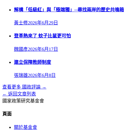
解構「低級紅」與「極端獨」─尋找兩岸的歷史共鳴箱
黃士修
2026年6月29日
登革熱來了 蚊子比鼠更可怕
魏國彥
2026年6月17日
建立保障教師制度
張瑞雄
2026年6月8日
查看更多
國政評論
→
← 返回文章列表
國家政策研究基金會
頁面
關於基金會