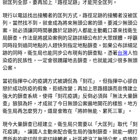
就匡列全部，要再加上「路徑足跡」才能完全匡列。
現行以電話找出接觸者的匡列方式，路徑足跡的接觸者沒被匡
列，當然找不到，就會成為將來無頭公案的頭。要減少無頭公
案，就必須讓同時間暴露於足跡的人都能主動戴口罩來找衛生
局篩查。作法是將感染案例的足跡詳細公布於大眾媒體，呼籲
同時段到過同地點的人趕快到指定地點篩查。如果公布詳細足
跡的同時，衛生局也能同步公布現有的篩查點，憑著
台灣
人怕
染疫的民族性，一定會很踴躍地去篩查，也就能減少很多無頭
公案。
當初指揮中心的疫調方式被調侃為「刻花」，但指揮中心卻自
戀於成功防疫的假象，拒絕改變；再加上思路錯誤而怠惰建立
強大的篩查系統，使得「刻花疫調」反倒必須與「無法大量篩
查」狼狽為奸，才成就了今日無頭公案遍地開花的樣態。地方
衛生局再怎麼努力，還是會敗在「將帥無能、累死三軍」。
現今大量篩查已經建立，衛生局只需要以「大匡列」取代「刻
花疫調」，讓國人主動來配合衛生局的強制篩查，就能一網打
盡所有的密切與非密切接觸者。社區裡沒了無頭公案，疫情的