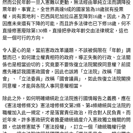
然而公民年齡一旦入憲難以更動，無法經由單純立法而調降投
票年齡。事實上，全世界高達9成的國家皆為18歲就有投票
權，尚有奧地利、巴西與尼加拉瓜甚至降到16歲。因此，為了
因應未來還有下降的可能，而且許多法律也已下修18歲，何不
直接修憲廢除第130條，直接把參政年齡交由法律規定，這也
是一個可行的方向。
令人憂心的是，當前憲政改革議題，不該被侷限在「年齡」調
整而已。如何建立權責相符的政府，導正失衡的行政、立法關
係也是相當迫切的；究竟要不要恢復立法院閣揆同意權？前提
應先確認我國憲政國會，因此也該將「立法院」改稱「國
會」、「立法委員」改稱「國會議員」，如此恢復立法院閣揆
同意權，才能與各院人事同意權相當。
除此之外，如何明確總統赴立法院進行國情報告之義務，應在
《憲法增修條文》憲法增修條文第2條、第4條總統與立法院的
職權加入此一規定，才是落實責任政治，符合對人民負責。而
近年來，許多憲政研究者擔憂總統過度介入憲政獨立機關的問
題，也該修憲賦予「憲法授權」，訂立一個「總統職權行使