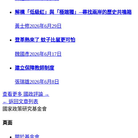
解構「低級紅」與「極端獨」─尋找兩岸的歷史共鳴箱
黃士修
2026年6月29日
登革熱來了 蚊子比鼠更可怕
魏國彥
2026年6月17日
建立保障教師制度
張瑞雄
2026年6月8日
查看更多
國政評論
→
← 返回文章列表
國家政策研究基金會
頁面
關於基金會