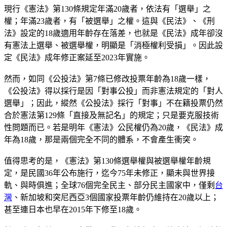
現行《憲法》第130條規定年滿20歲者，依法有「選舉」之
權；年滿23歲者，有「被選舉」之權。這與《民法》、《刑
法》設定的18歲適用年齡存在落差，也就是《民法》成年卻沒
有憲法上選舉、被選舉權，明顯是「消極權利受損」。因此設
定《民法》成年修正案延至2023年實施。
然而，如同《公投法》第7條已修改投票年齡為18歲一樣，
《公投法》得以採行是因「對事公投」而非憲法規定的「對人
選舉」；因此，縱然《公投法》採行「對事」不在籍投票仍然
合於憲法第129條「直接及無記名」的規定；只是要克服技術
性問題而已。若是明年《憲法》公民權仍為20歲，《民法》成
年為18歲，那是兩個完全不同的體系，不會產生衝突。
值得思考的是，《憲法》第130條選舉權與被選舉權年齡規
定，是民國36年公布施行，迄今75年未修正，顯未與世界接
軌、與時俱進；全球76個完全民主、部分民主國家中，僅剩
台
灣
、新加坡和突尼西亞3個國家投票年齡仍維持在20歲以上；
甚至連日本也早在2015年下修至18歲。