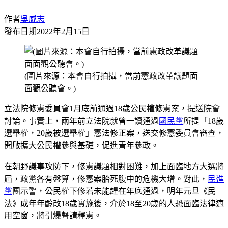
作者
吳威志
發布日期
2022年2月15日
(圖片來源：本會自行拍攝，當前憲政改革議題面
面觀公聽會。)
立法院修憲委員會1月底前通過18歲公民權修憲案，提送院會
討論。事實上，兩年前立法院就曾一讀通過
國民黨
所提「18歲
選舉權，20歲被選舉權」憲法修正案，送交修憲委員會審查，
開啟擴大公民權參與基礎，促進青年參政。
在朝野議事攻防下，修憲議題相對困難，加上面臨地方大選將
屆，政黨各有盤算，修憲案胎死腹中的危機大增。對此，
民進
黨
團示警，公民權下修若未能趕在年底通過，明年元旦《民
法》成年年齡改18歲實施後，介於18至20歲的人恐面臨法律適
用空窗，將引爆聲請釋憲。