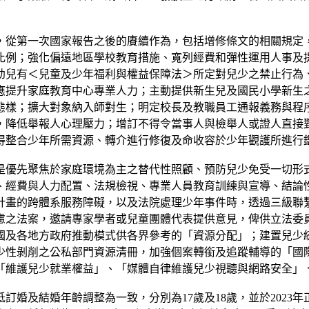
，從第一次國家報告之後的賡續作為，包括增修條文的相關規定
之比例；強化偏遠地區學校教育措施、寬列經費和彈性運用人事及
幼兒有＜兒童及少年福利與權益保障法＞所定對兒少之禁止行為
府應提升家庭教育中心專業人力；主動提供新生兒及國民小學新生
態樣；擴大對象納入師對生；明定校長及教職員工通報義務與程
，降低舉報人心理壓力；增訂不得令當事人與檢舉人或證人直接
得整合少年所需資源、轉介進行修復及命收容於少年觀護所進行
是優先聚焦於家庭環境為主之替代性照顧、預防兒少免受一切形
、經費與人力配置、法規檢視、專業人員教育訓練與宣導、結論
計畫的跨體系服務障礙，以及法院處理少年事件時，透過三級聯
慮之法案，邀請專家學者或兒童團體代表提供意見，俾供立法委
國及各地方政府推動模式供各界參考的「資源分配」；建置兒少
少性剝削之公私部門資源清冊，加強個案轉銜及追蹤輔導的「國
「維護兒少就業權益」、「媒體自律維護兒少視聽與網路安全」
婚及結婚年齡調整為一致，分別為17歲及18歲，並於2023年