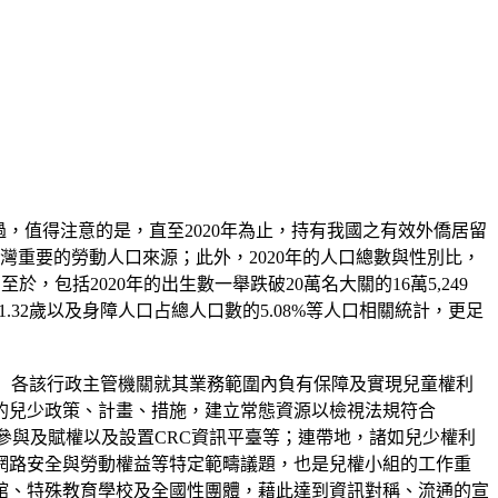
過，值得注意的是，直至2020年為止，持有我國之有效外僑居留
為臺灣重要的勞動人口來源；此外，2020年的人口總數與性別比，
，包括2020年的出生數一舉跌破20萬名大關的16萬5,249
1.32歲以及身障人口占總人口數的5.08%等人口相關統計，更足
法）各該行政主管機關就其業務範圍內負有保障及實現兒童權利
項的兒少政策、計畫、措施，建立常態資源以檢視法規符合
參與及賦權以及設置CRC資訊平臺等；連帶地，諸如兒少權利
網路安全與勞動權益等特定範疇議題，也是兒權小組的工作重
館、特殊教育學校及全國性團體，藉此達到資訊對稱、流通的宣