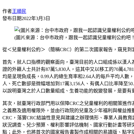
作者
王順民
發布日期
2022年3月3日
(圖片來源：台中市政府，跟我一起認識兒童權利公約吧！
從＜兒童權利公約＞（簡稱CRC）的第二次國家報告，窺見
首先，就人口指標的觀察面向，臺灣目前的人口組成係以漢人為其
證的外籍人士共計有87萬5,830人，這其中又以移工的70萬
均是呈現負成長，0.99人的總生育率和2.64人的每戶平均人數，
人、死亡數卻是微幅增加到17萬3,156人、有偶人口比率降至50
以說明臺灣之於人口數量組成、生養功能的蛻變發展，是要有
其次，就臺灣行政部門用以保障CRC之兒童權利的相關策進作
之義務及適用權限外，並由行政院的兒童及少年福利與權益推動
CRC，落實CRC結論性意見與建議之辦理情形、專業人員教
狀況調查、兒少預算、權利影響評估機制、國家行動計畫等研
點；此外，也將首次的國家報告書製作成相關的易讀版、點字