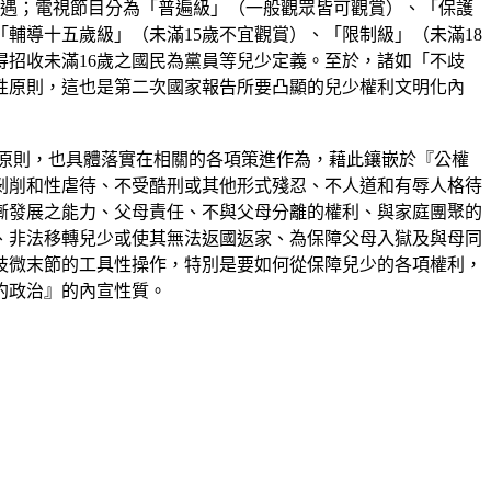
法處遇；電視節目分為「普遍級」（一般觀眾皆可觀賞）、「保護
「輔導十五歲級」（未滿15歲不宜觀賞）、「限制級」（未滿18
得招收未滿16歲之國民為黨員等兒少定義。至於，諸如「不歧
性原則，這也是第二次國家報告所要凸顯的兒少權利文明化內
原則，也具體落實在相關的各項策進作為，藉此鑲嵌於『公權
剝削和性虐待、不受酷刑或其他形式殘忍、不人道和有辱人格待
漸發展之能力、父母責任、不與父母分離的權利、與家庭團聚的
、非法移轉兒少或使其無法返國返家、為保障父母入獄及與母同
枝微末節的工具性操作，特別是要如何從保障兒少的各項權利，
約政治』的內宣性質。