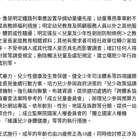
，像是明定鐵路列車應設置孕婦幼童優先座；幼童專用車車齡不
提高教師福利措施；明定幼兒教育及照顧服務人員以外之其他服
、體罰或性騷擾；明定違反＜兒童及少年性剝削防制條例＞之教
之家長家庭教育相關資料；其他有需求者可經社政單位轉介家庭
序，不受申請人或其代理人是否具名而影響調查；增訂任何人得
對質等調查規定；刪除觸法兒童及虞犯規定，建立曝險少年行政
鑑別等。
式暴力、兒少性健康及生育保健、健全少年司法體系等四項議題
性意見後續行動方案、培力兒少參與政府決策的「兒少政策協調
繫機制，強化橫向聯繫，布建資源，提供適切處遇的「跨體系協
員審查法案時參考的「成立兒童委員會」；辦理兒少參與預算方
統計網站專區，依年齡別、性別、地區及族群等分類，提供一站
際合作」；成立監察院國家人權委員會的「獨立國家人權機
、「維護兒少身體健康」等等的執行措施。
正式施行，成年的年齡也由20歲修正為18歲，同時檢討修正涉及