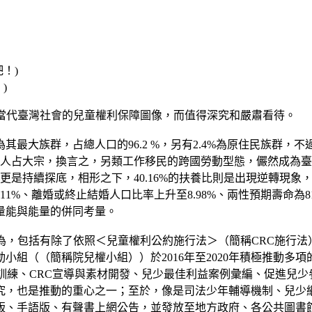
)
到當代臺灣社會的兒童權利保障圖像，而值得深究和嚴肅看待。
最大族群，占總人口的96.2 %，另有2.4%為原住民族群，不
4,781人占大宗，換言之，另類工作移民的跨國勞動型態，儼然成
更是持續探底，相形之下，40.16%的扶養比則是出現逆轉現象，至於
.11%、離婚或終止結婚人口比率上升至8.98%、兩性預期壽命為8
量能與能量的併同考量。
為，包括有除了依照＜兒童權利公約施行法＞（簡稱CRC施行
小組（（簡稱院兒權小組））於2016年至2020年積極推動多
育訓練、CRC宣導與素材開發、兒少最佳利益案例彙編、促進兒少
究，也是推動的重心之一；至於，像是司法少年輔導機制、兒少
版、手語版、有聲書上網公告，並發放至地方政府、各公共圖書