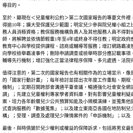
導目的。
至於，顯現在＜兒童權利公約＞第二次國家報告的專要文件裡
得逾10年；擴大受保護兒少範圍；明定兒少參與院兒權小組
務人員消極資格；教保服務機構負責人及其他服務人員不得對
師，將解聘並依情節輕重1年至4年或終身不得任教；明定政
教育中心與學校提供課程、諮商或輔導等服務；增訂網路霸凌
向學校檢舉霸凌事件；刪除申請調查或檢舉時部分應記載事項
輔導先行機制；增訂強化正當法律程序保障、多元處遇、法院
值得注意的，第二次的國家報告也有相關作為的立場宣示，像
的「國家行動計畫」；每年檢討並提出次年度工作重點、期程
機制」；定期召開跨部會溝通平臺會議，暢通強化社會安全網
調」；先建立兒童權利專家學者資料庫，對有影響兒童權利疑
案，培力各年齡層兒少公共預算知能及小規模演練，並蒐集他
式查詢服務的「數據蒐集」；以及建立東南亞各國在地防制兒
構」；受理、調查及處理兒少陳情案件的「申訴機制」；以及
最後，與時俱變於兒少權利或權益的保障訴求，包括將男女最低訂