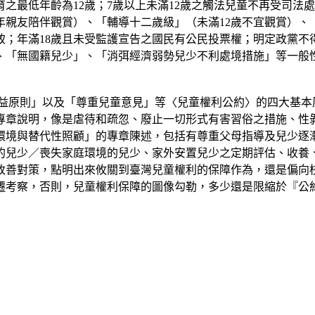
育之最低年齡為12歲；7歲以上未滿12歲之觸法兒童不再受司
年親友陪伴觀賞）、「輔導十二歲級」（未滿12歲不宜觀賞）、
；年滿18歲且未受監護宣告之國民有公民投票權；明定政黨不
、「無國籍兒少」、「消弭經濟弱勢兒少不利處境措施」等一般
利益原則」以及「尊重兒童意見」等〈兒童權利公約〉的四大基本
專章說明，像是虐待和疏忽、廢止一切形式有害習俗之措施、性
環境與替代性照顧」的專章陳述，包括有尊重父母指導及兒少逐
的兒少／喪失家庭環境的兒少、家外安置兒少之定期評估、收養
改善對策，點明出來攸關到臺灣兒童權利的保障作為，還是偏向
遷考察，否則，兒童權利保障的圖像勾勒，多少還是限縮於『公