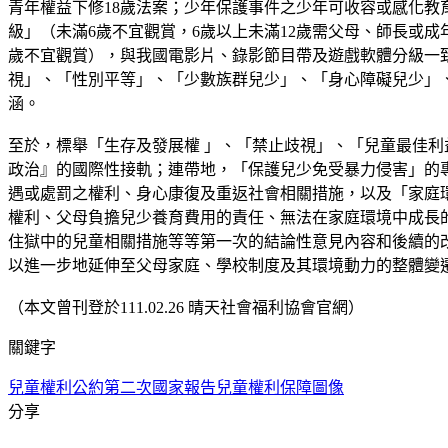
青年權益下修18歲法案；少年保護事件之少年可收容或感化教
級」（未滿6歲不宜觀賞，6歲以上未滿12歲需父母、師長或成
歲不宜觀賞），與我國電影片、錄影節目帶及遊戲軟體分級一致
視」、「性別平等」、「少數族群兒少」、「身心障礙兒少」
涵。
至於，標舉「生存及發展權 」、「禁止歧視」、「兒童最佳
政治』的國際性接軌；連帶地，「保護兒少免受暴力侵害」的
遇或處罰之權利、身心康復及重返社會相關措施，以及「家庭
權利、父母負擔兒少養育費用的責任、無法在家庭環境中成長
住獄中的兒童相關措施等等第一次的結論性意見內容和後續的
以進一步地延伸至父母家庭、學校制度及其環境動力的整體變
（本文曾刊登於111.02.26 晴天社會福利協會官網）
關鍵字
兒童權利公約
第二次國家報告
兒童權利保障圖像
分享