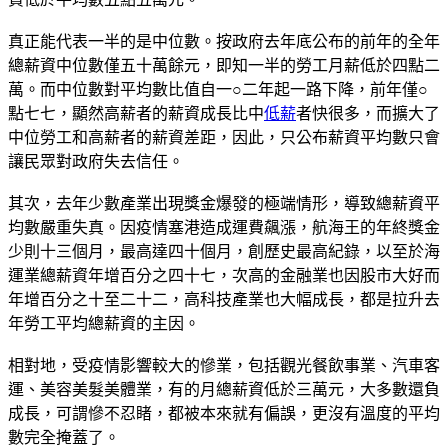
真正能代表一半的是中位數。按政府去年底公布的前年的全年
總薪資中位數僅五十萬餘元，即知一半的勞工月薪低於四點二
萬。而中位數對平均數比值自一○二年起一路下降，前年僅○
點七七，顯然高薪者的薪資成長比中
低薪
者快很多，而擴大了
中位勞工和高薪者的薪資差距，因此，只公布薪資平均數只會
讓民眾對政府失去信任。
其次，去年少數產業出現獎金爆發的極端情形，導致總薪資平
均數嚴重失真。因疫情塞港造成運費飆漲，航海王的年終獎金
少則十三個月，最高達四十個月，創歷史最高紀錄，以至於海
運業總薪資年增百分之四十七，次高的金融業也因股市大好而
年增百分之十至二十二，高科技產業也大幅成長，都是拉升去
年勞工平均總薪資的主因。
相對地，受疫情影響較大的慘業，包括觀光餐飲事業、汽車客
運、美容美髮美體業，有的月總薪資低於三萬元，大多數還負
成長，可謂慘不忍睹，都被本來就有偏誤，更沒有溫度的平均
數完全掩蓋了。