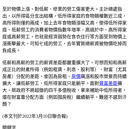
至於物價上漲，對低薪、慘業的勞工傷害更大。主計總處指
出，以所得區分支出結構，低所得家庭的食物類權數近三成，
高所得則僅約兩成，加上去年食物類漲幅又高，使得低所得家
庭、低薪勞工的消費者物價指數年增率，高過於中、高所得家
庭或高薪勞工，也就是經濟弱勢在食衣住行等方面受到物價上
漲衝擊最大，可知七成的勞工，去年實質總薪資被物價吃掉而
負成長。
低薪和高薪的勞工的薪資差距都嚴重擴大了，可想而知和高薪
成正比的財產所得（例如租賃、利息、股利等）、財富（尤其
房產）分配的差距，會因為房租、
房價
飆漲和股市榮景而持續
擴大，讓低薪勞工、低所得家庭只能躺平。面對
貧富差距
擴
大，蔡政府不將超徵的四千多億稅收，拿來補助中低所得者，
還在財富重分配方面（例如囤房稅）繼續躺平，難道不感到汗
顏？
(本文刊於2022年3月10日聯合報)
關鍵字