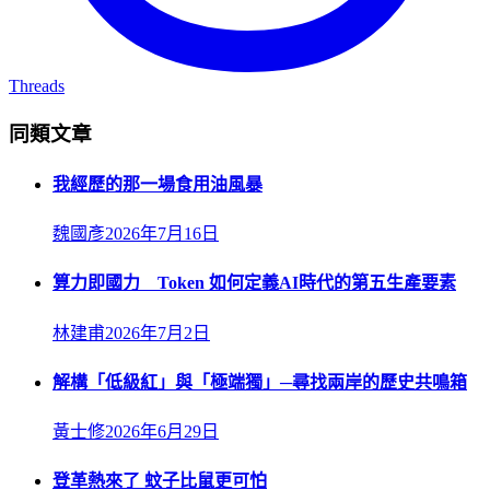
Threads
同類文章
我經歷的那一場食用油風暴
魏國彥
2026年7月16日
算力即國力 Token 如何定義AI時代的第五生產要素
林建甫
2026年7月2日
解構「低級紅」與「極端獨」─尋找兩岸的歷史共鳴箱
黃士修
2026年6月29日
登革熱來了 蚊子比鼠更可怕