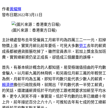
作者
黃耀輝
發布日期
2022年3月11日
(圖片來源：香港東方日報)
主計總處發布去年受僱員工月薪平均為四萬三二一一元，扣掉
物價上漲，實質月薪比前年要低，可見大多數
勞工
去年的薪資
成長都被通貨膨脹吃掉了。雖然官員表示，若加上獎金及加班
費，實質總薪資仍呈正成長，卻造成三個嚴重的誤導。
首先，有基本統計概念的人都知道，易受極端值扭曲的平均數
會騙人。以月薪九萬的林飛帆，和另兩位月薪三萬的年輕勞工
為例，月薪平均為五萬，即知平均數只能代表少數人的薪資。
賴清德
擔任行政院長時，就鬧出「平均數代表一半勞工薪資」
的笑話，還建議薪資低於平均的勞工跟老闆要求加薪至平均水
準，更令人哭笑不得。事實是，低於平均數的比率已連續十年
上升，前年接近百分之六十八，可推知去年有七成的勞工總薪
資低於平均數五點五萬元。