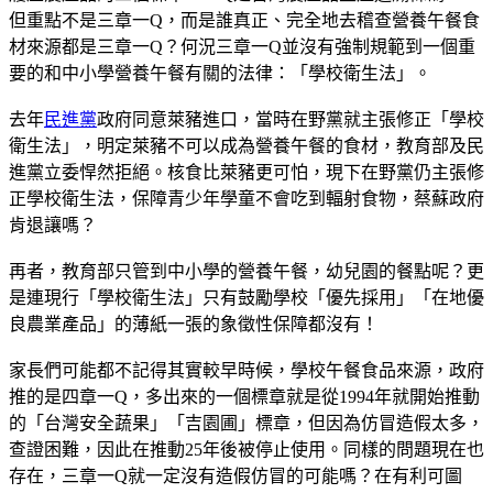
但重點不是三章一Q，而是誰真正、完全地去稽查營養午餐食
材來源都是三章一Q？何況三章一Q並沒有強制規範到一個重
要的和中小學營養午餐有關的法律：「學校衛生法」。
去年
民進黨
政府同意萊豬進口，當時在野黨就主張修正「學校
衛生法」，明定萊豬不可以成為營養午餐的食材，教育部及民
進黨立委悍然拒絕。核食比萊豬更可怕，現下在野黨仍主張修
正學校衛生法，保障青少年學童不會吃到輻射食物，蔡蘇政府
肯退讓嗎？
再者，教育部只管到中小學的營養午餐，幼兒園的餐點呢？更
是連現行「學校衛生法」只有鼓勵學校「優先採用」「在地優
良農業產品」的薄紙一張的象徵性保障都沒有！
家長們可能都不記得其實較早時候，學校午餐食品來源，政府
推的是四章一Q，多出來的一個標章就是從1994年就開始推動
的「台灣安全蔬果」「吉園圃」標章，但因為仿冒造假太多，
查證困難，因此在推動25年後被停止使用。同樣的問題現在也
存在，三章一Q就一定沒有造假仿冒的可能嗎？在有利可圖