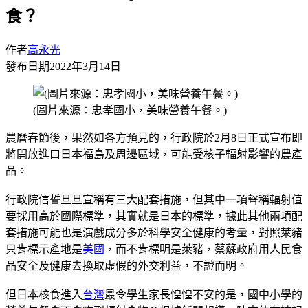
食？
作者
高永光
發布日期
2022年3月14日
(圖片來源：忠孝國小，美味營養午餐。)
農曆春節後，果然如各方預見的，行政院於2月8日正式宣布即
將開放進口日本福島及周邊區域，可能受核子輻射影響的農產
品。
行政院信誓旦旦宣稱有三大配套措施，但其中一項聲稱輻射值
要採用高於國際標準，其實就是日本的標準，據此其他兩項配
套措施可能也是演戲成分多於科學安全健康的考量，對照萊豬
只肯標示產地是
美國
，而不肯標明是萊豬，蔡蘇政府用人民食
品安全及健康去換取虛假的外交利益，不證而明。
但日本核食進入
台灣
最令學生家長惶惶不安的是，國中小學的