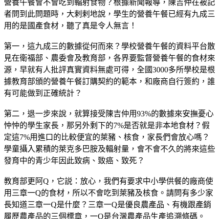
營養午餐會不會吃到輻射食物？根據新聞報導，陳吉仲在被記
者問到此問題時，大剌剌地說，學生的營養午餐已經有九成三
用的是國產食材，聽了真是令人無言！
第一，這九成三的數據從何而來？學校營養午餐的資料平台散
見在衛福部、農委會及教育部，各界要監督營養午餐的食材來
源，早就有人批評真實資料無處可得，全國3000多所學校是根
據教育部頒的營養午餐訂購契約的範本，和廠商自行簽約，誰
有可能做到正確統計？
第二，退一步來說，就算接受陳吉仲用93%的數據來安撫憂心
忡忡的學生家長，那另外剩下的7%是否就是非本地食材？假
定這7%用進口的比較便宜的萊豬、核食，家長們會放心嗎？
學童攝入累積的萊克多巴胺及輻射量，會不會不久的將來這些
發育中的青少年因此致病、致癌、致死？
教育部更阿Q，它説：放心，我們有要求中小學供餐的廠商使
用三章一Q的食材，所以不會吃到萊豬及核食。請問有多少家
長知道三章一Q是什麼？三章一Q是優良農產品、有機跟產銷
履歷農產品的三個標章，一Q是台灣農產品生產追溯條碼。