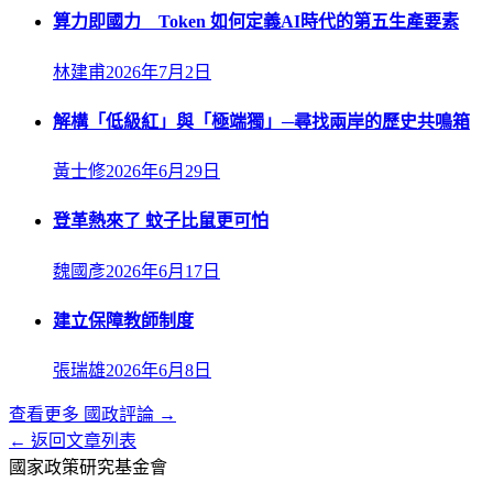
算力即國力 Token 如何定義AI時代的第五生產要素
林建甫
2026年7月2日
解構「低級紅」與「極端獨」─尋找兩岸的歷史共鳴箱
黃士修
2026年6月29日
登革熱來了 蚊子比鼠更可怕
魏國彥
2026年6月17日
建立保障教師制度
張瑞雄
2026年6月8日
查看更多
國政評論
→
← 返回文章列表
國家政策研究基金會