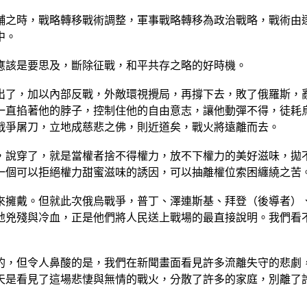
輔之時，戰略轉移戰術調整，軍事戰略轉移為政治戰略，戰術由
中。
應該是要思及，斷除征戰，和平共存之略的好時機。
出了，加以內部反戰，外敵環視攪局，再撐下去，敗了俄羅斯，
一直掐著他的脖子，控制住他的自由意志，讓他動彈不得，徒耗
戰爭屠刀，立地成慈悲之佛，則近道矣，戰火將遠離而去。
，說穿了，就是當權者捨不得權力，放不下權力的美好滋味，拋
一個可以拒絕權力甜蜜滋味的誘因，可以抽離權位索困纏繞之苦
來擁戴。但就此次俄烏戰爭，普丁、澤連斯基、拜登（後導者）
地兇殘與冷血，正是他們將人民送上戰場的最直接說明。我們看
的，但令人鼻酸的是，我們在新聞畫面看見許多流離失守的悲劇
上天是看見了這場悲悽與無情的戰火，分散了許多的家庭，別離了