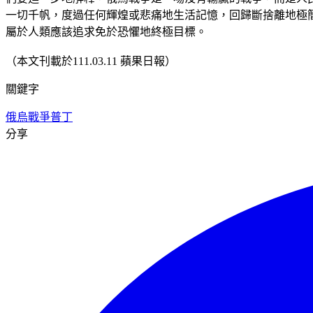
一切千帆，度過任何輝煌或悲痛地生活記憶，回歸斷捨離地極
屬於人類應該追求免於恐懼地終極目標。
（本文刊載於111.03.11 蘋果日報）
關鍵字
俄烏戰爭
普丁
分享