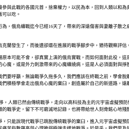
接參與此戰的各國元首，捨棄權力，以民為本，回到人類以和為
飯可以吃。
行為，俄烏纏戰迄今已經16天了，帶來的深遠傷害與妻離子散之
烏克蘭發生了，而後遺卻還在進展的戰爭腳步中，猶待觀察評估
場原本可能不會，卻真實上演的俄烏實戰，而如何面對此役，這
的心魔，或是外力刺激帶來的心魔纏繞病，這是人必須面對與掙
我們要呼籲，無論戰爭久拖多久，我們應該在終戰之前，學會脫
我們積極學會走出俄烏心魔的窠臼，創造屬於自己的新道路，遠
新的典範轉移，人類已然由傳統戰爭，走向以高科技為主的元宇宙虛
人類的戰爭史，留下不可磨滅地記錄，也將帶給世人刻骨銘心地殘
爭，只能說現代戰爭已跳脫傳統戰爭的窠臼，進入元宇宙虛擬預
民痛苦指數飆高與心理脆弱極端走樣地戰爭。於是乎，我們思及