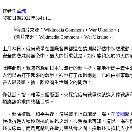
作者
李華球
發布日期
2022年3月14日
(圖片來源：Wikimedia Commons，War Ukraine。)
上月24日，俄烏戰爭在國際各界都還在猜測與評估中悄然啟
安全的悲戚與無奈中，最大的祈求就是，如何能夠免於砲火的
此時此刻，我忽然想到日本很流行的斷、捨、離地極簡主義生
人們以為打不起來的戰爭，卻也打了超過兩週，已經由軍事戰
吾人思及斷、捨、離極簡生活層次的問題。
僅就斷、捨、離等三個層面，來探究俄烏戰爭應該進入停戰謀
類應該追求的終極目標。
一、斷除征戰，和平共存。這場戰爭坦白講是一場，在
美國
壓
極抵抗進入積極對抗的誓死之戰。很明顯地可知，這是一場在
逐次嚴重；而烏克蘭則在壓力與誘脅之間，採取逐次抵抗與小