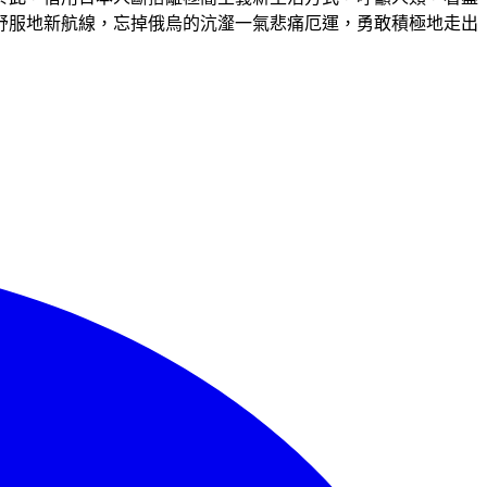
舒服地新航線，忘掉俄烏的沆瀣一氣悲痛厄運，勇敢積極地走出