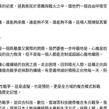
貴的初衷，拯救斯民於患難與戰火之中，還他們一個自由呼吸空
痛，誰能夠承擔，誰能夠不哭，誰能夠不痛。這場人間煉獄其實
。
是一個既嚴肅又實際的問題。我們要進一步呼籲地是，心魔是妨
脫的自力救濟，但不是每一個人都能克制或超越心魔地纏困。
離心魔纏繞的自困之道，走出困境，回到陽光人間。這種正向與
離俄烏戰爭症候群的纏繞。有意義地過好積極正向地每一天，則
擬預防性戰爭，這是虛擬，也是預防，更是全方域的複合模式新戰
酷歷史記憶。
防戰爭、並綜合科技、數位、雲端等科技鏈帶複合多元戰爭。我
於此，借用日本人斷捨離極簡主義新生活方式，呼籲人類，看盡