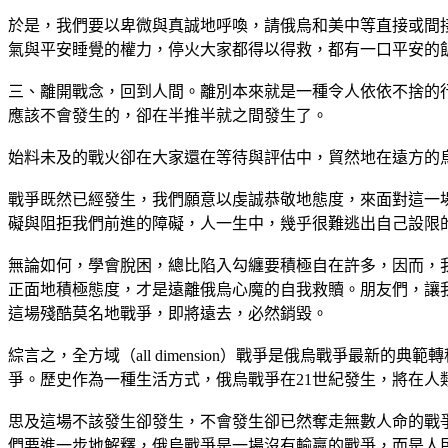
於是，我們要以卑微與真誠地呼喚，請俄烏和美中等直接或間
氣與平安睡覺的權力，停火大家都得以得救，都有一口平安的
三、離開戰念，回到人間。離別本來就是一種令人依依不捨的
應該不會發生的，卻在半推半就之間發生了。
始料未及的戰火卻在大家還在等待與評估中，貿然地在遠方的
戰爭既然已經發生，我們願意以虔誠恭敬地態度，來面對這一
礙與阻拒我們前進的障礙，人一生中，幾乎很難逃出自己設限
無論如何，學會脫困，總比陷入勾纏要積極自在許多，因而，
正面地積極態度，才是遠離俄烏心魔的自我救贖。朋友們，讓
這場殘酷莫名地戰爭，即將遠去，必然銷毀。
綜言之，全方域（all dimension）戰爭是俄烏戰爭最
爭。歷史作為一種生活方式，俄烏戰爭在21世紀發生，將在
思及這場不該發生卻發生，不會發生卻已然奪走無數人命的戰
們要進一步地解釋，俄烏戰爭是一場沒有輸贏的戰爭，而是人