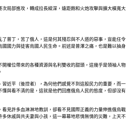
逐次局部進攻，轉成拉長縱深，遠距飽和火炮攻擊與擴大橫寬大
亂了普丁，苦了俄人，這是何其殘忍與不人道的惡事，豈能任令
烏國國力與徒害烏國人民生命。前述是普澤之痛，也是難以抽身
不開權位帶來的各種資源與名利雙收的甜頭，這幾乎是領袖人物
。
、習近平（後控者），為何他們感覺不到這股民力的重要，而一
不懂與看不清的是，這就是他們回應俄烏人民的態度，但卻沒有
，看見許多血淋淋地教訓，卻看不見國際正義的力量伸進俄烏戰
許多休戚與共夫妻與小孩，這一幕幕地悲情無情的災難，上天不