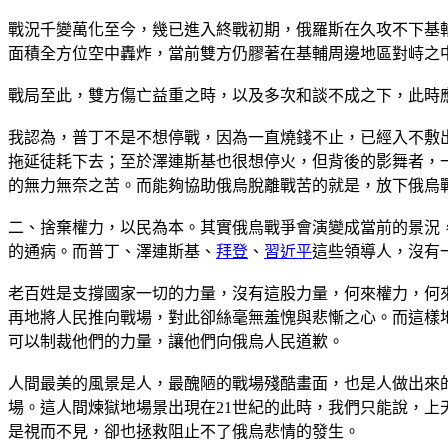
戰況千變萬化至今，幾已進入終戰初期，俄羅斯在久攻不下基
面積全方位空中轟炸，當前雙方仍膠著在基輔周邊地區對峙之
戰局至此，雙方傷亡益重之時，以及多次和談不成之下，此時
我認為，普丁不是不想停戰，因為一直燒錢不止，已經入不敷
拖延徒耗下去；至於澤連斯基也很想停火，但背後的影舞者，
的無力無奈之苦。而能夠協助俄烏脫離戰苦的就是，放下俄烏
二、捨棄權力，以民為本。其實俄烏戰爭會演變成當前的景況
的通病。而普丁、澤連斯基、
拜登
、
習近平
這些領導人，沒有
老百姓是支撐國家一切的力量，沒有這股力量，何來權力，何
再地將人民推向戰場，對此卻絲毫無羞愧與悲慚之心。而這樣
可以制裁他們的力量，讓他們向俄烏人民道歉。
人間最美的風景是人，最醜陋的戰場殘酷畫面，也是人做出來
場。這人間煉獄地場景出現在21世紀的此時，我們只能說，
是視而不見，卻也拯救阻止不了俄烏悲情的發生。