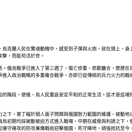
動，烏克蘭人民在驚魂動魄中，感受到子彈與火炮，就在頭上，身
攻擊，而能苟活於世。
活。俄烏戰爭已進入了第三週了，傷亡慘重，悲歡離合，歷歷在
爭進入政治戰略的多重複合戰爭，亦即已從傳統的兵力火力的戰
和的階段，使俄、烏人民重返安定平和的正常生活。這才是這場
力之下，普丁礙於個人面子問題與俄國勢力範圍的維護，被動地
俄烏初期均採被動被迫方式進入戰場，中期在威脅與利誘之下，
型邊守邊攻的防攻兼備戰術迎擊俄國，死守陣地，頑強抵抗至今