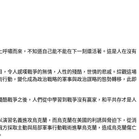
上呼嘯而來，不知道自己能不能在下一刻還活著。這是人在沒有
目，令人感嘆戰爭的無情，人性的殘酷，世情的悲戚。綜觀這場
術行動，變化成為政治戰略的軍事與政治謀略的態勢轉移，此即
殘酷戰爭之後，人們從中學習到戰爭沒有贏家，和平共存才是人
以演習名義進攻烏克蘭，而烏克蘭在美國的利誘與脅迫下，從消
俄方採取主動與局部軍事行動戰術進擊烏克蘭，造成烏克蘭傷亡
。