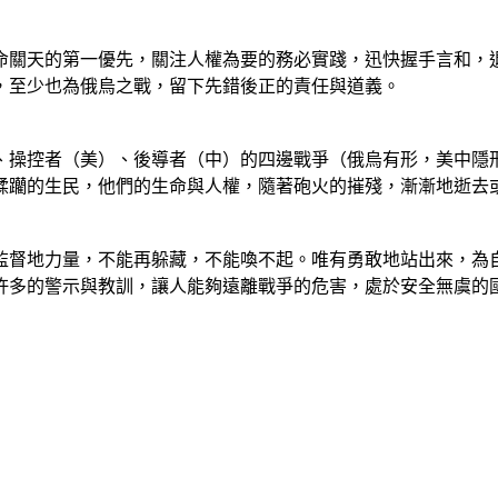
命關天的第一優先，關注人權為要的務必實踐，迅快握手言和，
，至少也為俄烏之戰，留下先錯後正的責任與道義。
、操控者（美）、後導者（中）的四邊戰爭（俄烏有形，美中隱
蹂躪的生民，他們的生命與人權，隨著砲火的摧殘，漸漸地逝去
監督地力量，不能再躲藏，不能喚不起。唯有勇敢地站出來，為
許多的警示與教訓，讓人能夠遠離戰爭的危害，處於安全無虞的