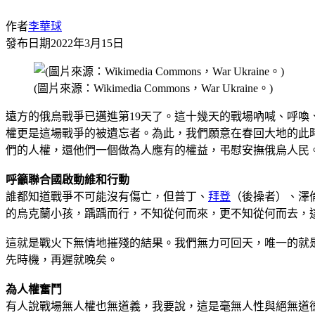
作者
李華球
發布日期
2022年3月15日
(圖片來源：Wikimedia Commons，War Ukraine。)
遠方的俄烏戰爭已邁進第19天了。這十幾天的戰場吶喊、呼
權更是這場戰爭的被遺忘者。為此，我們願意在春回大地的此
們的人權，還他們一個做為人應有的權益，弔慰安撫俄烏人民
呼籲聯合國啟動維和行動
誰都知道戰爭不可能沒有傷亡，但普丁、
拜登
（後操者）、澤
的烏克蘭小孩，踽踽而行，不知從何而來，更不知從何而去，
這就是戰火下無情地摧殘的結果。我們無力可回天，唯一的就
先時機，再遲就晚矣。
為人權奮鬥
有人說戰場無人權也無道義，我要說，這是毫無人性與絕無道