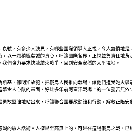
喚、哀號，有多少人聽見，有哪些國際領導人正視，令人氣憤地是
時，以一顆積極虔誠的真心，呼籲國際各界，正視並負責任地背
。我們強力要求快速結束戰爭，回到安全安穩的太平境地。
倫斯基，卻明知故犯，把俄烏人民推向戰場，讓他們遭受砲火襲
這幕令人心酸的畫面，好比多年前阿富汗戰場上的一位孤苦無依
是勇敢堅強地站出來，呼籲聯合國要啟動維和行動，解救正陷安
德觀的騙人話術。人權是至高無上的，可是在這場俄烏之戰，已經