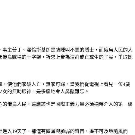
，事主普丁、澤倫斯基卻是裝睡叫不醒的隱士，而俄烏人民的人
起俄烏戰場的十字架，祈求上帝為這群或亡或生的子民，爭取她
擊，使他們家破人亡，無家可歸。當我們從電視上看見一位4歲
少女的無助眼神，是多麼地令人鼻酸難忘。
危的俄烏人民，這應該也是國際正義力量必須適時介入的第一優
進入19天了，卻僅有微薄與脆弱的聲音，遙不可及地隨風而