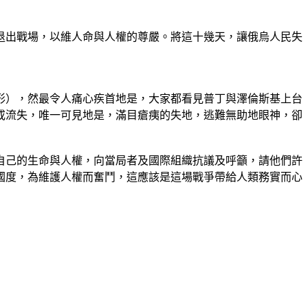
退出戰場，以維人命與人權的尊嚴。將這十幾天，讓俄烏人民失
形），然最令人痛心疾首地是，大家都看見普丁與澤倫斯基上台
或流失，唯一可見地是，滿目瘡痍的失地，逃難無助地眼神，卻
自己的生命與人權，向當局者及國際組織抗議及呼籲，請他們許
國度，為維護人權而奮鬥，這應該是這場戰爭帶給人類務實而心