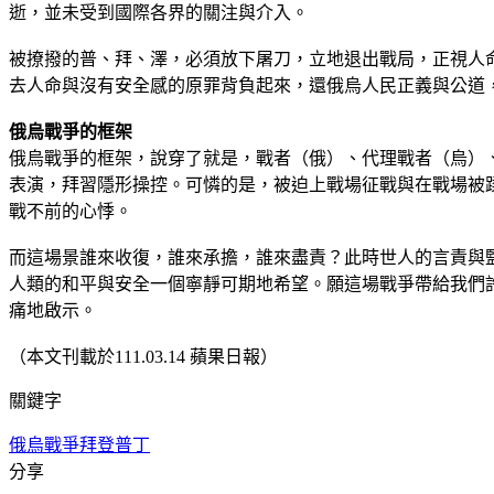
逝，並未受到國際各界的關注與介入。
被撩撥的普、拜、澤，必須放下屠刀，立地退出戰局，正視人
去人命與沒有安全感的原罪背負起來，還俄烏人民正義與公道
俄烏戰爭的框架
俄烏戰爭的框架，說穿了就是，戰者（俄）、代理戰者（烏）
表演，拜習隱形操控。可憐的是，被迫上戰場征戰與在戰場被
戰不前的心悸。
而這場景誰來收復，誰來承擔，誰來盡責？此時世人的言責與
人類的和平與安全一個寧靜可期地希望。願這場戰爭帶給我們
痛地啟示。
（本文刊載於111.03.14 蘋果日報）
關鍵字
俄烏戰爭
拜登
普丁
分享